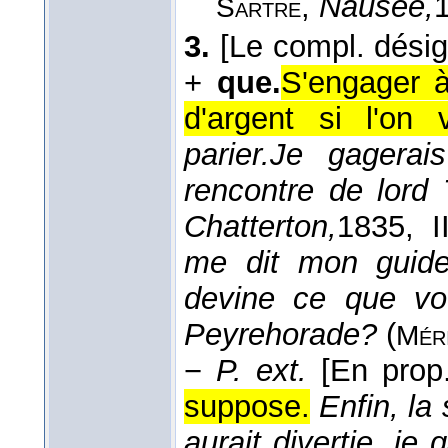
,
Nausée,
Sartre
3.
[Le compl. désig
+
que.
S'engager 
d'argent si l'on 
parier.
Je gagerais
rencontre de lord
Chatterton,
1835
, I
me dit mon guide
devine ce que vo
Peyrehorade?
(
Mér
−
P. ext.
[En prop.
suppose.
Enfin, la
aurait divertie, je