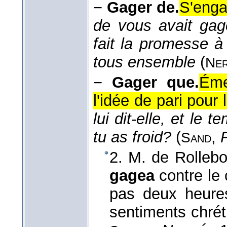
−
Gager de.
S'enga
de vous avait gag
fait la promesse 
tous ensemble
(
Ner
−
Gager que.
Éme
l'idée de pari pour 
lui dit-elle, et le
tu as froid?
(
,
Sand
2. M. de Rollebon
gagea
contre le
pas deux heure
sentiments chrétie