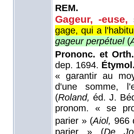
REM.
Gageur, -euse,
gage, qui a l'habit
gageur perpétuel
(
Prononc. et Orth
dep. 1694.
Étymol.
« garantir au mo
d'une somme, l'
(
Roland,
éd. J. Bé
pronom. « se pro
parier » (
Aiol,
966 
parier » (
De Jo