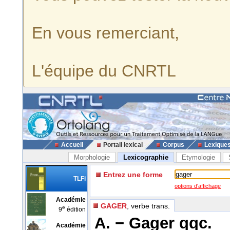
En vous remerciant,
L'équipe du CNRTL
Accueil
Portail lexical
Corpus
Lexique
Morphologie
Lexicographie
Etymologie
Entrez une forme
TLFi
options d'affichage
Académie
GAGER
, verbe trans.
e
9
édition
A. −
Gager qqc.
Académie