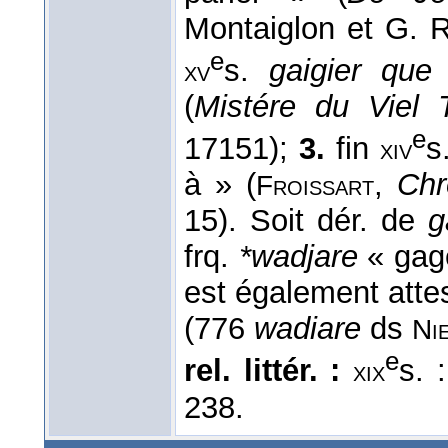
Montaiglon et G. R
e
s.
gaigier qu
xv
(
Mistére du Viel
e
17151);
3.
fin
s
xiv
à » (
,
Chr
Froissart
15). Soit dér. de
g
frq.
*wadjare
« gag
est également atte
(776
wadiare
ds
Ni
e
rel. littér. :
s. 
xix
238.