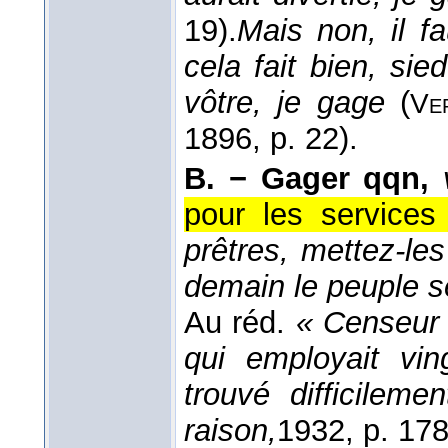
19).
Mais non, il f
cela fait bien, si
vôtre, je gage
(
Ve
1896
, p. 22).
B. −
Gager qqn,
pour les services 
prêtres, mettez-le
demain le peuple 
Au réd.
« Censeur
qui employait vin
trouvé difficilem
raison,
1932
, p. 178