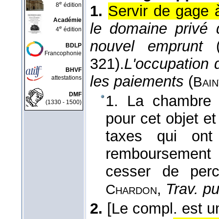
e
8
édition
1.
Servir de gage à
Académie
le domaine privé d
e
4
édition
nouvel emprunt
BDLP
Francophonie
321).
L'occupation 
BHVF
les paiements
(
attestations
Bain
DMF
1. La chambre
(1330 - 1500)
pour cet objet e
taxes qui ont 
remboursement 
cesser de perc
,
Trav. pu
Chardon
2.
[Le compl. est u