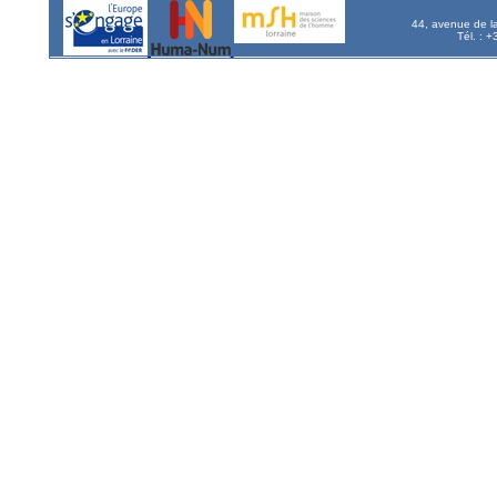
44, avenue de l
Tél. : 