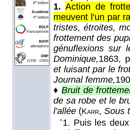
e
8
édition
1.
Action de frott
Académie
meuvent l'un par ra
e
4
édition
tristes, étroites, 
BDLP
Francophonie
frottement des pupi
BHVF
génuflexions sur 
attestations
Dominique,
1863
, p
DMF
(1330 - 1500)
et luisant par le fr
Journal femme,
19
♦
Bruit de frotteme
de sa robe et le br
l'allée
(
,
Sous ti
Karr
1. Puis les deux