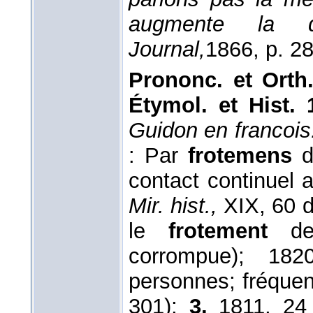
augmente la d
Journal,
1866
, p. 2
Prononc. et Orth.
Étymol. et Hist. 
Guidon en francoi
: Par
frotemens
d
contact continuel 
Mir. hist.,
XIX, 60 
le
frotement
de 
corrompue); 182
personnes; fréquen
301);
3.
1811, 24 