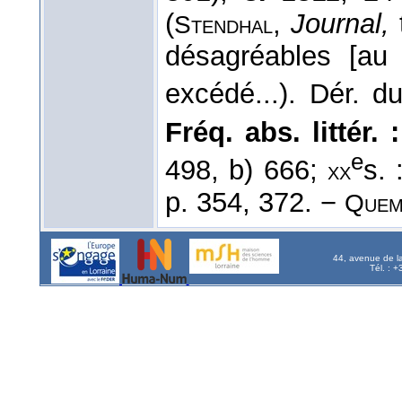
(
,
Journal,
Stendhal
désagréables [au
excédé...). Dér. 
Fréq. abs. littér. :
e
498, b) 666;
s. 
xx
p. 354, 372. −
Que
44, avenue de l
Tél. : 