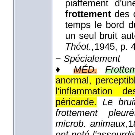
piaffement d'un
frottement
des 
temps le bord du 
un seul bruit a
Théot.,
1945
, p. 
−
Spécialement
♦
MÉD.
Frotte
anormal, perceptibl
l'inflammation 
péricarde.
Le brui
frottement pleur
microb. animaux,
1
ont noté l'assourd