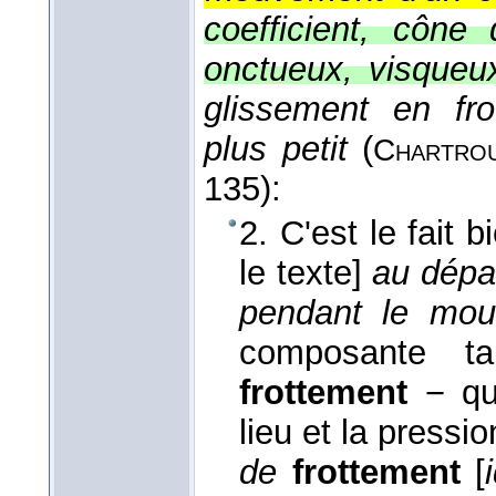
coefficient, cône
onctueux, visqueu
glissement en fr
plus petit
(
Chartro
135):
2. C'est le fait
le texte]
au dépa
pendant le mou
composante t
frottement
− qui
lieu et la pressi
de
frottement
[