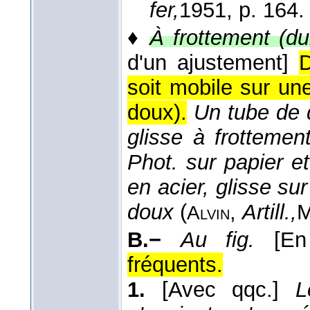
fer,
1951
, p. 164.
♦
À frottement (du
d'un ajustement]
soit mobile sur un
doux).
Un tube de 
glisse à frottement
Phot. sur papier et
en acier, glisse sur
doux
(
,
Artill.,
M
Alvin
B.−
Au fig.
[En
fréquents.
1.
[Avec qqc.]
L