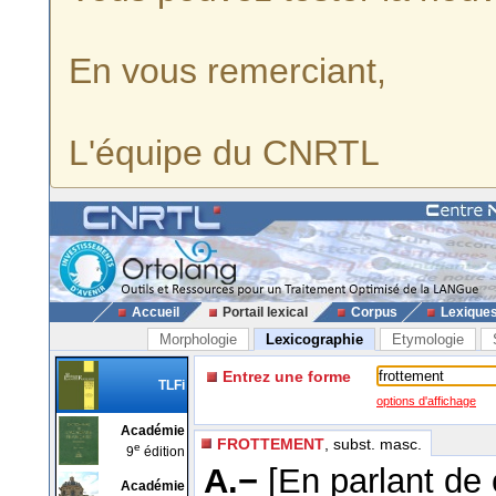
En vous remerciant,
L'équipe du CNRTL
Accueil
Portail lexical
Corpus
Lexique
Morphologie
Lexicographie
Etymologie
Entrez une forme
TLFi
options d'affichage
Académie
FROTTEMENT
, subst. masc.
e
9
édition
A.−
[En parlant de
Académie