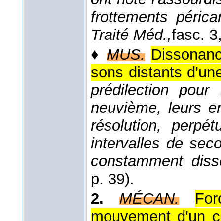
frottements périca
Traité Méd.,
fasc. 3
♦
MUS.
Dissonanc
sons distants d'u
prédilection pou
neuvième, leurs e
résolution, perpé
intervalles de sec
constamment dis
p. 39).
2.
MÉCAN.
For
mouvement d'un co