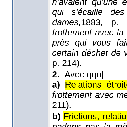
n'avaient qu'une é
qui s'écaille des
dames,
1883
, p. 
frottement avec la 
près qui vous fa
certain déchet de v
p. 214).
2.
[Avec qqn]
a)
Relations étroit
frottement avec me
211).
b)
Frictions, relati
parlons pas la mê