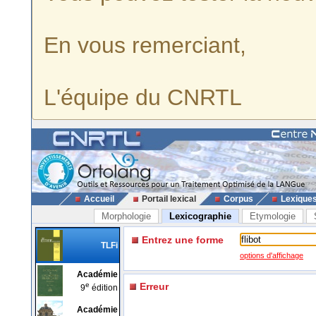
En vous remerciant,
L'équipe du CNRTL
Accueil
Portail lexical
Corpus
Lexique
Morphologie
Lexicographie
Etymologie
Entrez une forme
TLFi
options d'affichage
Académie
e
Erreur
9
édition
Académie