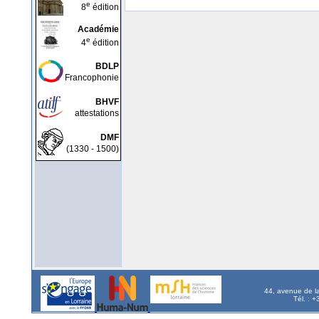
e
8
édition
Académie
e
4
édition
BDLP
Francophonie
BHVF
attestations
DMF
(1330 - 1500)
44, avenue de l
Tél. : 