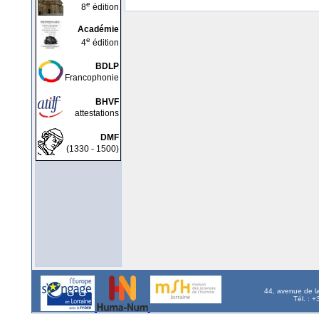
e
8
édition
Académie
e
4
édition
BDLP
Francophonie
BHVF
attestations
DMF
(1330 - 1500)
44, avenue de l
Tél. : 