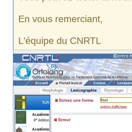
En vous remerciant,
L'équipe du CNRTL
Accueil
Portail lexical
Corpus
Lexique
Morphologie
Lexicographie
Etymologie
Entrez une forme
TLFi
options d'affichage
Académie
e
Erreur
9
édition
Académie