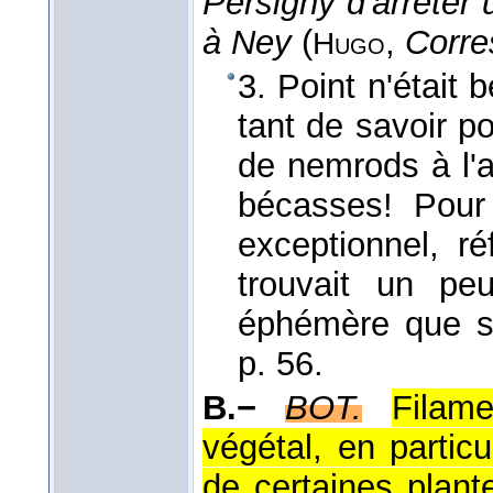
Persigny d'arrêter u
à Ney
(
,
Corre
Hugo
3. Point n'était 
tant de savoir po
de nemrods à l'a
bécasses! Pour 
exceptionnel, ré
trouvait un pe
éphémère que s
p. 56.
B.−
BOT.
Filam
végétal, en particu
de certaines plant