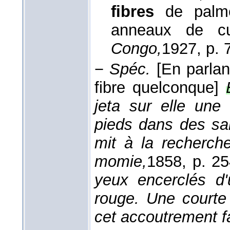
fibres
de palme
anneaux de cu
Congo,
1927
, p. 
−
Spéc.
[En parlan
fibre quelconque]
jeta sur elle une
pieds dans des san
mit à la recherch
momie,
1858
, p. 25
yeux encerclés d'
rouge. Une courte
cet accoutrement f