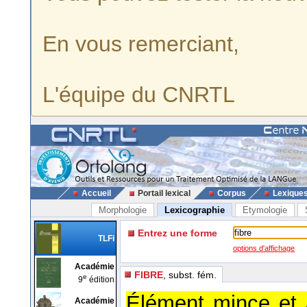
En vous remerciant,
L'équipe du CNRTL
Accueil
Portail lexical
Corpus
Lexique
Morphologie
Lexicographie
Etymologie
Entrez une forme
TLFi
options d'affichage
Académie
FIBRE
, subst. fém.
e
9
édition
Élément mince et a
Académie