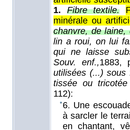
1.
Fibre textile.
F
minérale ou artific
chanvre, de laine, 
lin a roui, on lui f
qui ne laisse subs
Souv. enf.,
1883
, 
utilisées (...) sou
tissée ou tricotée
112):
6. Une escouade 
à sarcler le terra
en chantant, vê