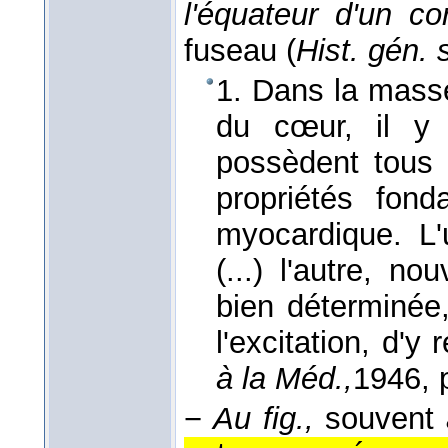
l'équateur d'un co
fuseau (
Hist. gén. 
1. Dans la mass
du cœur, il y 
possèdent tous 
propriétés fon
myocardique. L'
(...) l'autre, n
bien déterminée
l'excitation, d'y
à la Méd.,
1946
, 
−
Au fig.,
souvent