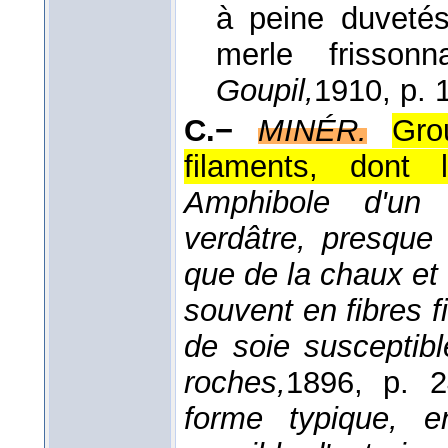
à peine duvetés
merle frisson
Goupil,
1910
, p. 
C.−
MINÉR.
Gro
filaments, dont 
Amphibole d'un 
verdâtre, presque 
que de la chaux et
souvent en fibres 
de soie susceptib
roches,
1896
, p. 2
forme typique, e