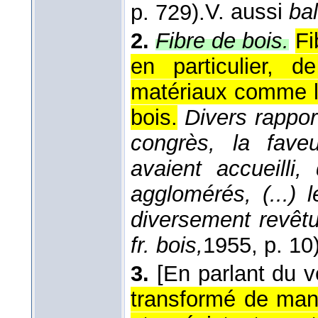
p. 729).
V. aussi
bal
2.
Fibre de bois.
Fi
en particulier, 
matériaux comme le
bois.
Divers rappor
congrès, la faveu
avaient accueilli
agglomérés, (...)
diversement revêt
fr. bois,
1955
, p. 10
3.
[En parlant du ve
transformé de mani