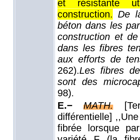
et résistante ut
construction.
De là
béton dans les pa
construction et d
dans les fibres te
aux efforts de ten
262).
Les fibres de
sont des microcapi
98).
E.−
MATH.
[T
différentielle]
,,Une
fibrée lorsque p
variété F (la fib