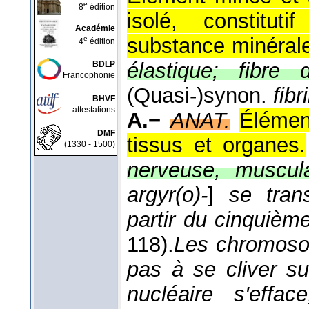
e
8
édition
isolé, constitut
Académie
substance minérale 
e
4
édition
élastique; fibre 
BDLP
Francophonie
(Quasi-)synon.
fibr
BHVF
attestations
A.−
ANAT.
Élémen
DMF
tissus et organes.
(1330 - 1500)
nerveuse, muscula
argyr(o)-
]
se tran
partir du cinquième
118).
Les chromosom
pas à se cliver s
nucléaire s'effa