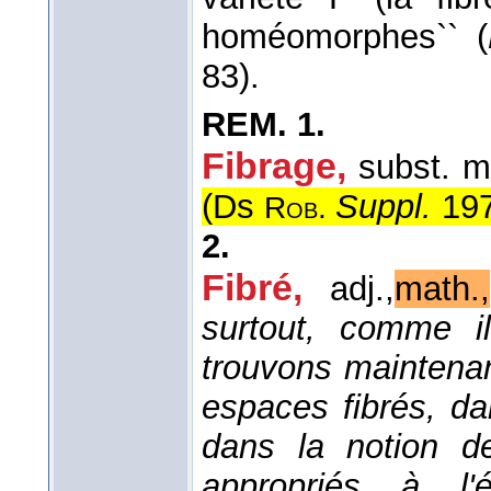
homéomorphes`` (
83).
REM.
1.
Fibrage,
subst. m
(
Ds
Suppl.
19
Rob.
2.
Fibré,
adj.,
math.,
surtout, comme i
trouvons maintenan
espaces fibrés, d
dans la notion de
appropriés à l'