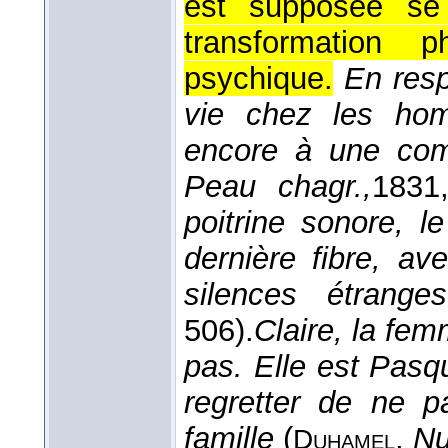
est supposée se 
transformation 
psychique.
En respi
vie chez les hom
encore à une comb
Peau chagr.,
1831
poitrine sonore, l
dernière fibre, av
silences étranges
506).
Claire, la fe
pas. Elle est Pasqui
regretter de ne p
famille
(
,
Nu
Duhamel