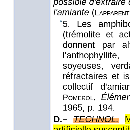
possible d'extraire 
l'amiante
(
Lapparent
5. Les amphibo
(trémolite et ac
donnent par al
l'anthophylli
soyeuses, verd
réfractaires et i
collectif d'am
,
Élémen
Pomerol
1965
, p. 194.
D.−
TECHNOL.
M
artificielle suscepti