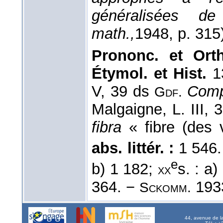
généralisées de
math.,
1948
, p. 315
Prononc. et Orth
Étymol. et Hist.
1
V, 39 ds
Comp
Gdf.
Malgaigne, L. III, 3
fibra
« fibre (des 
abs. littér. :
1 546
e
b) 1 182;
s. : a
xx
364. −
1933
Sckomm.
44, avenue de l