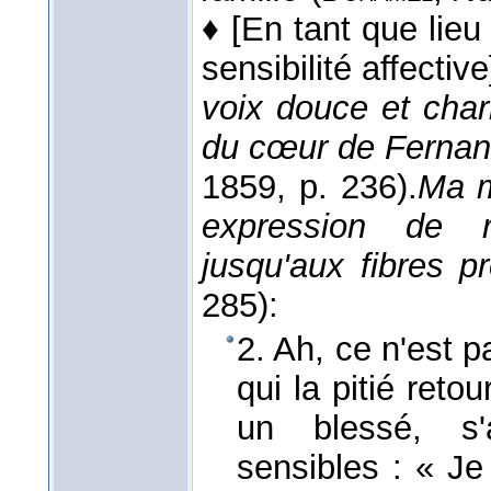
♦
[En tant que lieu
sensibilité affective
voix douce et char
du cœur de Ferna
1859
, p. 236).
Ma m
expression de r
jusqu'aux fibres p
285):
2. Ah, ce n'est p
qui la pitié reto
un blessé, s'
sensibles : « J