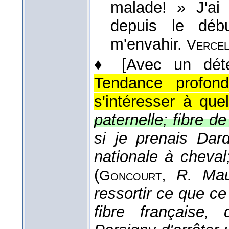
malade! » J'ai
depuis le débu
m'envahir.
Verce
♦
[Avec un dét
Tendance profond
s'intéresser à qu
paternelle; fibre de
si je prenais Dard
nationale à cheval;
(
,
R. Mau
Goncourt
ressortir ce que ce
fibre française,