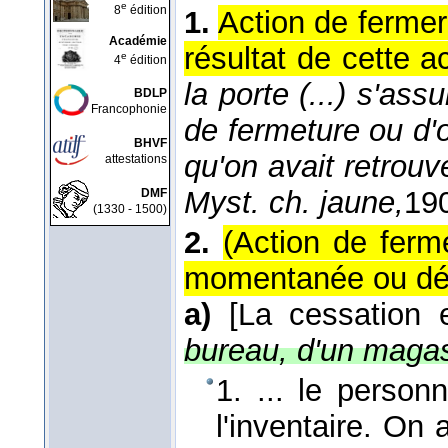
e
8
édition
1.
Action de fermer 
Académie
résultat de cette ac
e
4
édition
la porte (...) s'ass
BDLP
Francophonie
de fermeture ou d'o
BHVF
qu'on avait retrouv
attestations
Myst. ch. jaune,
19
DMF
(1330 - 1500)
2.
(Action de ferme
momentanée ou défin
a)
[La cessation
bureau, d'un magas
1. ... le perso
l'inventaire. On 