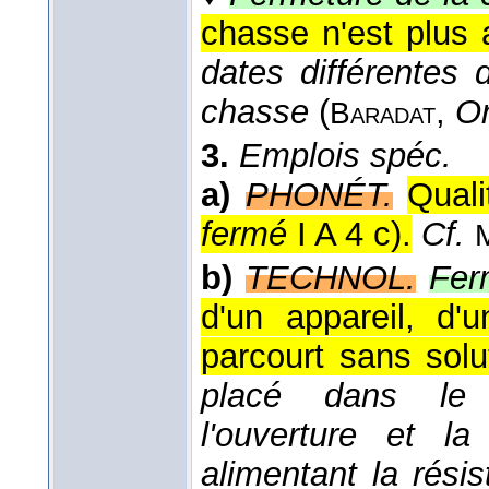
chasse n'est plus 
dates différentes 
chasse
(
,
Or
Baradat
3.
Emplois spéc.
a)
PHONÉT.
Qual
fermé
I A 4 c).
Cf.
b)
TECHNOL.
Ferm
d'un appareil, d'u
parcourt sans solu
placé dans le
l'ouverture et la
alimentant la rési