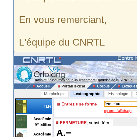
En vous remerciant,
L'équipe du CNRTL
Accueil
Portail lexical
Corpus
Lexique
Morphologie
Lexicographie
Etymologie
Entrez une forme
TLFi
options d'affichage
Académie
FERMETURE
, subst. fém.
e
9
édition
A.−
Académie