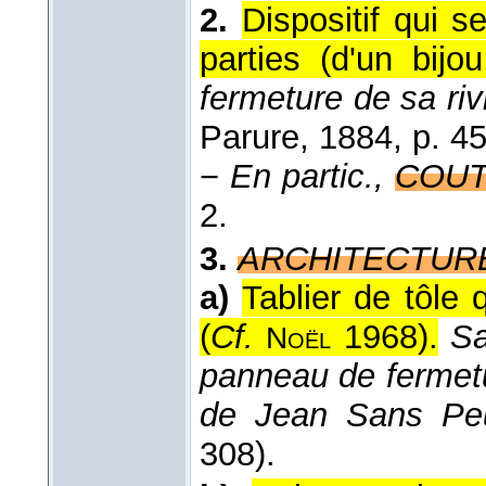
2.
Dispositif qui s
parties (d'un bijo
fermeture de sa riv
Parure
, 1884
, p. 4
−
En partic.,
COUT
2.
3.
ARCHITECTUR
a)
Tablier de tôle 
(
Cf.
1968
).
Sa
Noël
panneau de fermetu
de Jean Sans Pe
308).