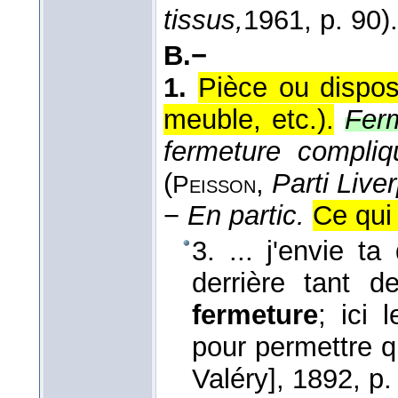
tissus,
1961
, p. 90).
B.−
1.
Pièce ou disposi
meuble, etc.).
Fer
fermeture compliq
(
,
Parti Live
Peisson
−
En partic.
Ce qui
3. ... j'envie t
derrière tant d
fermeture
; ici 
pour permettre q
Valéry]
, 1892
, p.