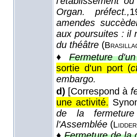
l'établissement ou
Organ. préfect.,
1
amendes succèdent
aux poursuites : il 
du théâtre
(
Brasilla
♦
Fermeture d'un 
sortie d'un port (
c
embargo.
d)
[Correspond à
f
une activité.
Syno
de la fermeture
l'Assemblée
(
Lidder
♦
Fermeture de la 