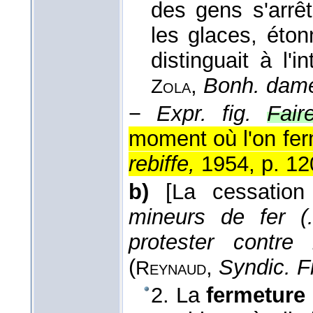
des gens s'arrêta
les glaces, éto
distinguait à l'i
,
Bonh. dam
Zola
−
Expr. fig.
Fair
moment où l'on fer
rebiffe,
1954, p. 12
b)
[La cessation
mineurs de fer (
protester contre
(
,
Syndic. Fr
Reynaud
2. La
fermeture