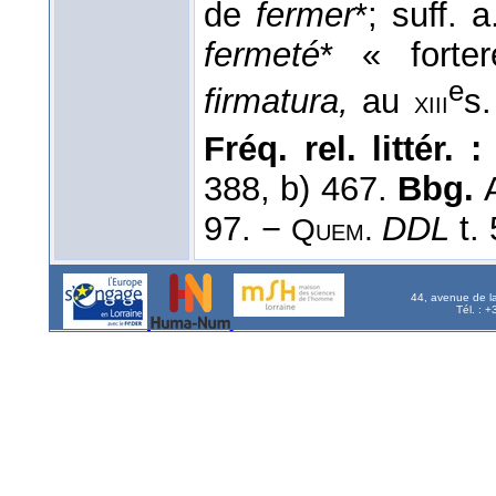
de
fermer
*; suff. a.
fermeté
* « forte
e
firmatura,
au
s
xiii
Fréq. rel. littér. :
388, b) 467.
Bbg.
97. −
DDL
t. 
Quem.
44, avenue de l
Tél. : 