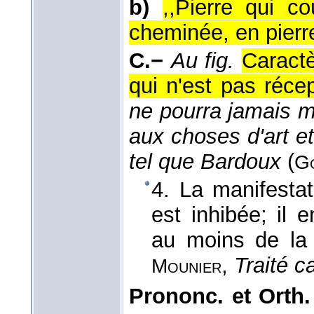
b)
,,Pierre qui c
cheminée, en pierre
C.−
Au fig.
Caractè
qui n'est pas réce
ne pourra jamais m
aux choses d'art et
tel que Bardoux
(
G
4. La manifesta
est inhibée; il 
au moins de la r
,
Traité ca
Mounier
Prononc. et Orth.