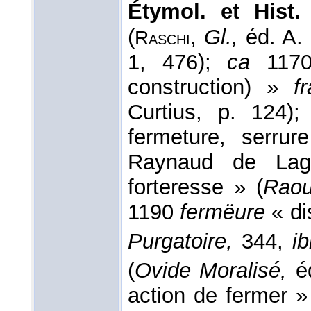
Étymol. et Hist.
(
,
Gl.,
éd. A.
Raschi
1, 476);
ca
1170 
construction) »
f
Curtius, p. 124)
fermeture, serrur
Raynaud de Lag
forteresse » (
Raou
1190
fermëure
« di
Purgatoire,
344,
ib
(
Ovide Moralisé,
é
action de fermer 