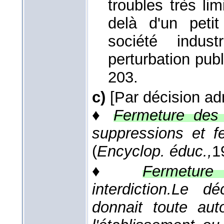
troubles très lim
delà d'un petit
société indust
perturbation pub
203.
c)
[Par décision ad
♦
Fermeture des 
suppressions et f
(
Encyclop. éduc.,
1
♦
Fermeture
interdiction.
Le dé
donnait toute aut