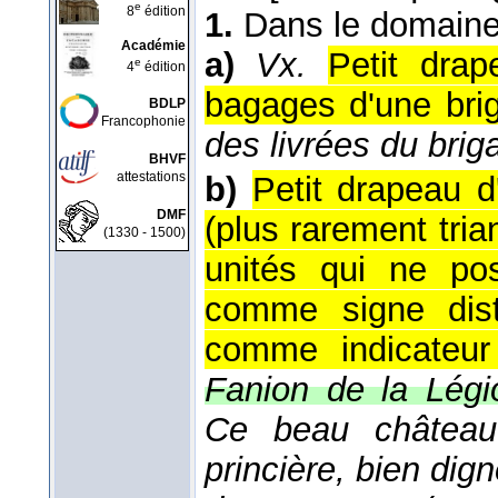
e
8
édition
1.
Dans le domain
Académie
a)
Vx.
Petit dra
e
4
édition
bagages d'une bri
BDLP
Francophonie
des livrées du brig
BHVF
attestations
b)
Petit drapeau d
DMF
(plus rarement trian
(1330 - 1500)
unités qui ne po
comme signe disti
comme indicateur
Fanion de la Légio
Ce beau château 
princière, bien dig