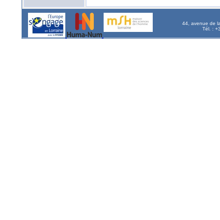
44, avenue de l
Tél. : 