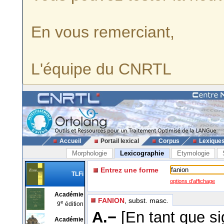
En vous remerciant,
L'équipe du CNRTL
Accueil
Portail lexical
Corpus
Lexique
Morphologie
Lexicographie
Etymologie
Entrez une forme
TLFi
options d'affichage
Académie
FANION
, subst. masc.
e
9
édition
A.−
[En tant que s
Académie