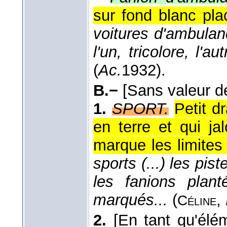
sur fond blanc pl
voitures d'ambula
l'un, tricolore, l'
(
Ac.
1932
).
B.−
[Sans valeur d
1.
SPORT.
Petit d
en terre et qui ja
marque les limites 
sports (...) les pis
les fanions plant
marqués...
(
,
Céline
2.
[En tant qu'élém