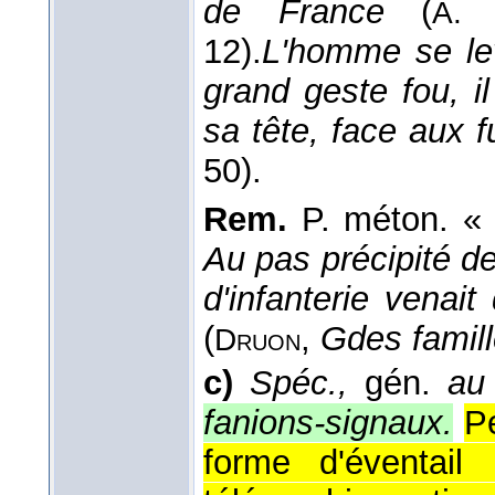
de France
(
A. 
12).
L'homme se lev
grand geste fou, i
sa tête, face aux f
50).
Rem.
P. méton. « l
Au pas précipité de
d'infanterie venai
(
,
Gdes famill
Druon
c)
Spéc.,
gén.
au 
fanions-signaux.
Pe
forme d'éventail