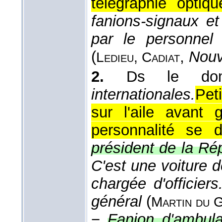
télégraphie optiqu
fanions-signaux e
par le personnel
(
,
Nouv
Ledieu, Cadiat
2.
Ds le do
internationales.
Pet
sur l'aile avant
personnalité se d
président de la Ré
C'est une voiture d
chargée d'officier
général
(
Martin du G
−
Fanion d'ambul