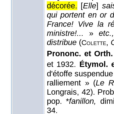
décorée.
[
Elle
]
sai
qui portent en or d
France! Vive la ré
ministre!...
»
etc.
distribue
(
,
C
Colette
Prononc. et Orth.
et 1932.
Étymol. e
d'étoffe suspendue
ralliement » (
Le R
Longrais, 42). Prob
pop. *
fanillon,
dim
34.