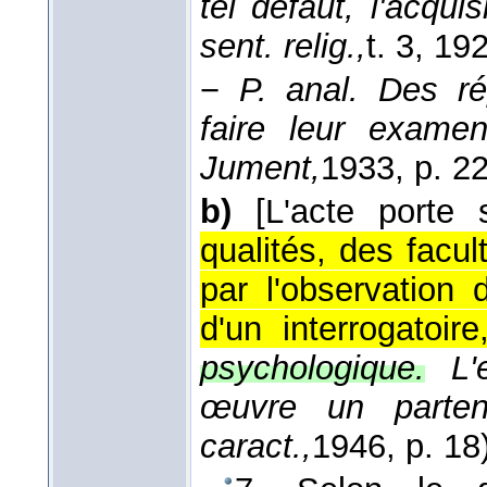
tel défaut, l'acquis
sent. relig.,
t. 3
, 19
−
P. anal.
Des ré
faire leur examen
Jument,
1933
, p. 2
b)
[L'acte porte 
qualités, des facu
par l'observatio
d'un interrogatoire
psychologique.
L
œuvre un partena
caract.,
1946
, p. 18