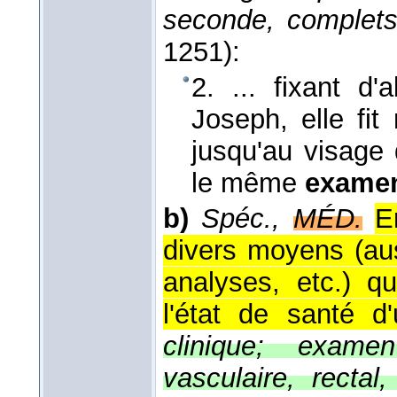
seconde, complets 
1251):
2. ... fixant d
Joseph, elle fi
jusqu'au visage 
le même
exame
b)
Spéc.,
MÉD.
E
divers moyens (aus
analyses, etc.) qu
l'état de santé d
clinique; exam
vasculaire, rectal,