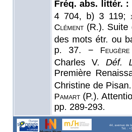
Fréq. abs. littér. :
4 704, b) 3 119;
(R.). Suite
Clément
des mots étr. ou b
p. 37. −
Feugère
Charles V.
Déf. L
Première Renaissa
Christine de Pisan
(P.). Attenti
Pamart
pp. 289-293.
44, avenue de l
Tél. : 