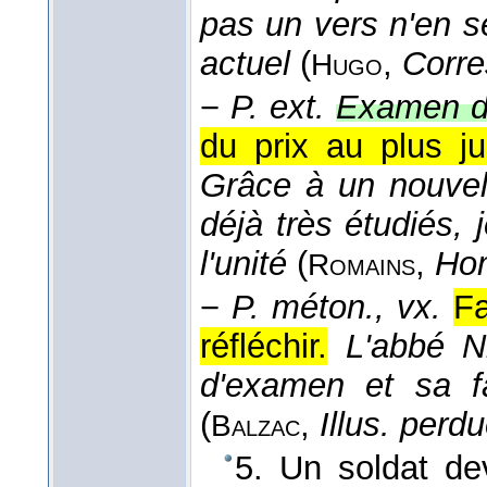
pas un vers n'en s
actuel
(
,
Corre
Hugo
−
P. ext.
Examen du
du prix au plus ju
Grâce à un nouvel
déjà très étudiés, 
l'unité
(
,
Hom
Romains
−
P. méton., vx.
Fa
réfléchir.
L'abbé N
d'examen et sa f
(
,
Illus. perd
Balzac
5. Un soldat dev