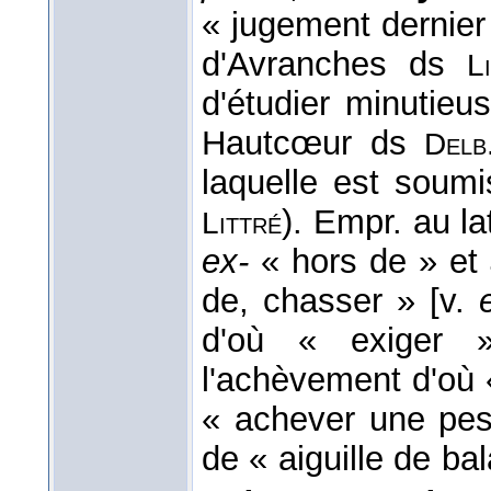
« jugement dernier
d'Avranches ds
L
d'étudier minutieu
Hautcœur ds
Del
laquelle est soumi
). Empr. au la
Littré
ex-
« hors de » et
de, chasser » [v.
d'où « exiger
l'achèvement d'où 
« achever une pes
de « aiguille de ba