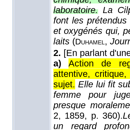
laboratoire.
La Cil
font les prétendus
et oxygénés qui, p
laits
(
,
Journ
Duhamel
2.
[En parlant d'une
a)
Action de re
attentive, critiqu
sujet.
Elle lui fit 
femme pour jug
presque moralem
2
, 1859
, p. 360).
L
un regard profo