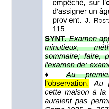
empêché, sur l'
d'assigner un âge
provient.
J. Rost
115.
SYNT.
Examen appro
minutieux, méth
sommaire; faire, 
l'examen de; exam
♦
Au premie
l'observation.
Au 
cette maison à la v
auraient pas perm