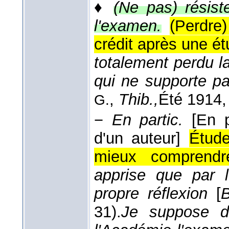
♦
(Ne pas) résist
l'examen.
(Perdre)
crédit après une é
totalement perdu la
qui ne supporte p
,
Thib.,
Été 1914
G.
−
En partic.
[En p
d'un auteur]
Étude
mieux comprendr
apprise que par 
propre réflexion
[
31).
Je suppose d