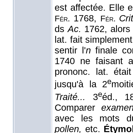
est affectée. Elle
1768,
Crit
Fér.
Fér.
ds
Ac.
1762, alors 
lat. fait simplement
sentir l'
n
finale co
1740 ne faisant a
prononc. lat. éta
e
jusqu'à la 2
moit
e
Traité...
3
éd., 1
Comparer
examen
avec les mots 
pollen,
etc.
Étymol