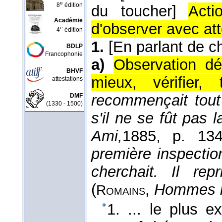
e
8
édition
du toucher]
Acti
Académie
d'observer avec att
e
4
édition
1.
[En parlant de c
BDLP
Francophonie
a)
Observation dé
BHVF
mieux, vérifier,
attestations
recommençait tout
DMF
(1330 - 1500)
s'il ne se fût pas 
Ami,
1885
, p. 134
première inspectio
cherchait. Il re
(
,
Hommes b
Romains
1. ... le plus e