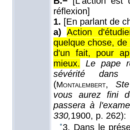
B.−
[L'action es
réflexion]
1.
[En parlant de c
a)
Action d'étudi
quelque chose, de 
d'un fait, pour a
mieux.
Le pape r
sévérité dans
(
,
Ste
Montalembert
vous aurez fini d
passera à l'exam
330,
1900
, p. 262):
3. Dans le prése