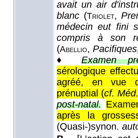
avait un air d'ins
blanc
(
,
Pre
Triolet
médecin eut fini 
compris à son re
(
,
Pacifiques
Abellio
♦
Examen prén
sérologique effect
agréé, en vue de
prénuptial (
cf. Méd.
post-natal.
Examen
après la grosses
(Quasi-)synon.
aut