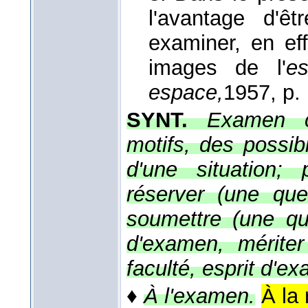
l'avantage d'ê
examiner, en ef
images de l'
e
espace,
1957
, p.
SYNT.
Examen c
motifs, des possib
d'une situation;
réserver (une qu
soumettre (une qu
d'examen, mérite
faculté, esprit d'e
♦
À l'examen.
À la 