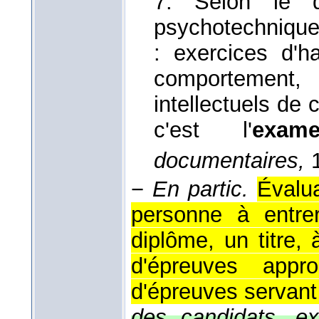
7. Selon le d
psychotechnique
: exercices d'h
comportement
intellectuels de
c'est l'
exa
documentaires
,
1
−
En partic.
Évalua
personne à entre
diplôme, un titre,
d'épreuves appr
d'épreuves servant 
des candidats, ex