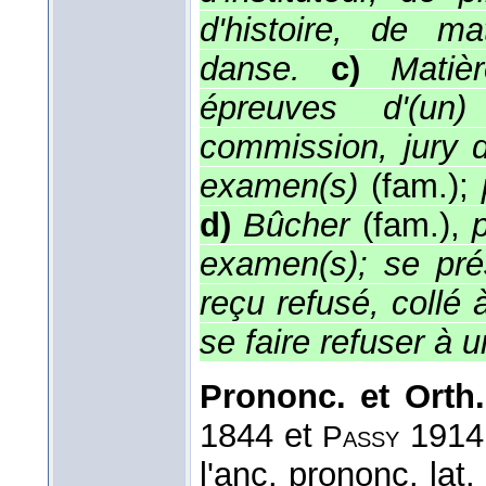
d'histoire, de m
danse.
c)
Matiè
épreuves d'(un
commission, jury 
examen(s)
(fam.);
d)
Bûcher
(fam.),
examen(s); se pré
reçu refusé, collé
se faire refuser 
Prononc. et Orth.
1844 et
1914 
Passy
l'anc. prononc. lat.