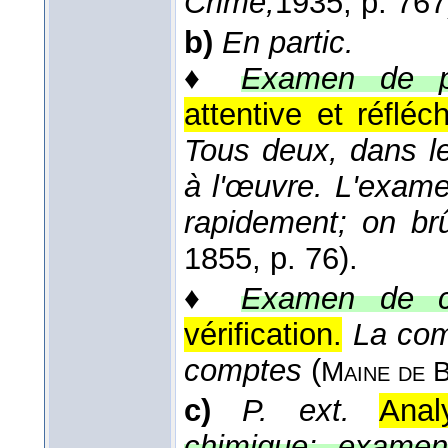
Crime,
1935
, p. 767
b)
En partic.
♦
Examen de p
attentive et réflé
Tous deux, dans le
à l'œuvre. L'exam
rapidement; on br
1855
, p. 76).
♦
Examen de c
vérification.
La com
comptes
(
Maine de 
c)
P. ext.
Anal
chimique; examen