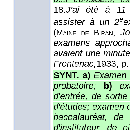
18.
J'ai été à 11
e
assister à un 2
e
(
,
Jo
Maine de Biran
examens approchai
avaient une minute,
Frontenac,
1933
, p.
SYNT. a)
Examen é
probatoire;
b)
ex
d'entrée, de sorti
d'études; examen du
baccalauréat, de
d'instituteur, de 