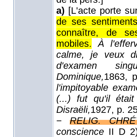
a)
[L'acte porte sur
de ses sentiments
connaître, de se
mobiles.
À l'effe
calme, je veux d
d'examen singu
Dominique,
1863
, 
l'impitoyable exam
(...) fut qu'il ét
Disraëli,
1927
, p. 25
−
RELIG. CHRÉ
conscience
II D 2)