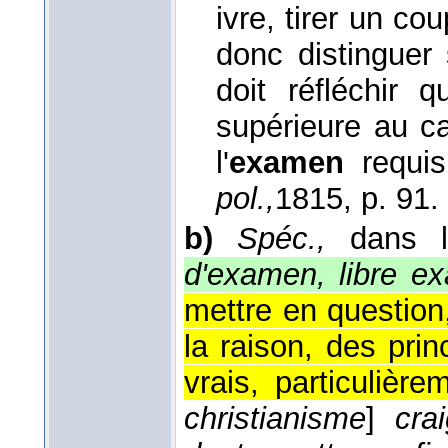
ivre, tirer un cou
donc distinguer 
doit réfléchir 
supérieure au cap
l'
examen
requis
pol.,
1815
, p. 91.
b)
Spéc.,
dans l
d'examen, libre e
mettre en question
la raison, des pr
vrais, particulièr
christianisme
]
cra