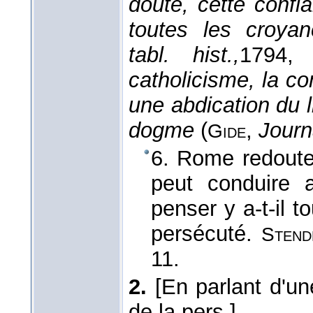
doute, cette confi
toutes les croyan
tabl. hist.,
1794
, 
catholicisme, la 
une abdication du 
dogme
(
,
Journ
Gide
6. Rome redoute
peut conduire a
penser y a-t-il 
persécuté.
Stend
11.
2.
[En parlant d'une
de la pers.]