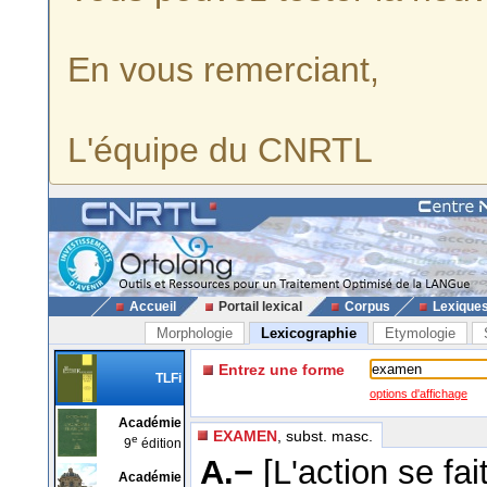
En vous remerciant,
L'équipe du CNRTL
Accueil
Portail lexical
Corpus
Lexique
Morphologie
Lexicographie
Etymologie
Entrez une forme
TLFi
options d'affichage
Académie
EXAMEN
, subst. masc.
e
9
édition
A.−
[L'action se fai
Académie