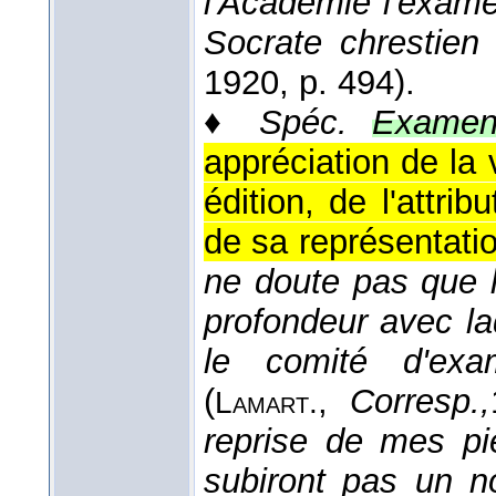
l'Académie l'exame
Socrate chrestien
1920
, p. 494).
♦
Spéc.
Examen
appréciation de la
édition, de l'attri
de sa représentatio
ne doute pas que le
profondeur avec la
le comité d'exa
(
,
Corresp.,
Lamart.
reprise de mes pi
subiront pas un 