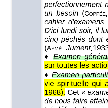
perfectionnement 
un besoin
(
Coppée
cahier d'examens 
D'ici lundi soir, il
cinq péchés dont e
(
,
Jument,
193
Aymé
♦
Examen général
sur toutes les acti
♦
Examen particuli
vie spirituelle qui
1968
).
Cet «
examen
de nous faire attein