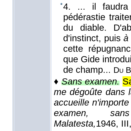
4. ... il faudr
pédérastie trait
du diable. D'a
d'instinct, puis
à 
cette répugnance
que Gide introdu
de champ...
Du B
♦
Sans examen.
Sa
me dégoûte dans la
accueille n'importe 
examen, sans
Malatesta,
1946
, II