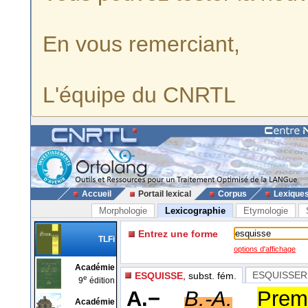
En vous remerciant,
L'équipe du CNRTL
Accueil
Portail lexical
Corpus
Lexique
Morphologie
Lexicographie
Etymologie
Entrez une forme
TLFi
options d'affichage
Académie
ESQUISSER
ESQUISSE
, subst. fém.
e
9
édition
A.−
B.-A.
Prem
Académie