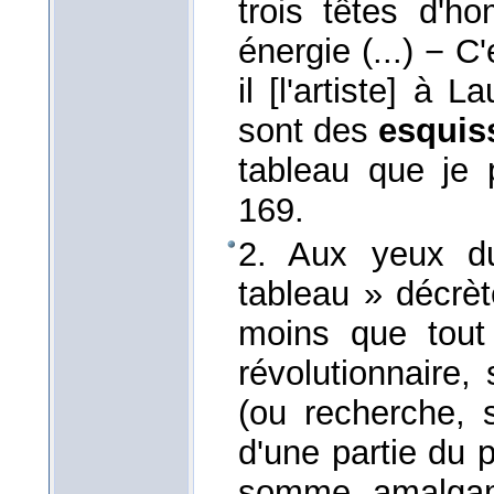
trois têtes d'h
énergie (...) − C
il [l'artiste] à 
sont des
esquis
tableau que je
169.
2. Aux yeux du
tableau » décrèt
moins que tou
révolutionnaire,
(ou recherche, 
d'une partie du 
somme, amalgame