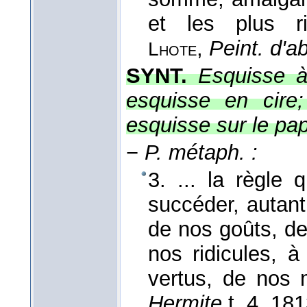
et les plus ri
,
Peint. d'a
Lhote
SYNT.
Esquisse à
esquisse en cire;
esquisse sur le pap
−
P. métaph. :
3. ... la règle 
succéder, autant
de nos goûts, de
nos ridicules, à
vertus, de nos 
Hermite,
t. 4
, 18