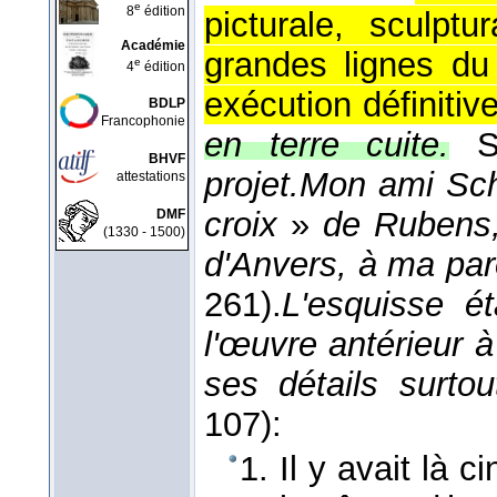
e
8
édition
picturale, sculptu
Académie
grandes lignes du
e
4
édition
exécution définitive
BDLP
Francophonie
en terre cuite.
BHVF
projet.
Mon ami Sch
attestations
croix
»
de Rubens,
DMF
(1330 - 1500)
d'Anvers, à ma par
261).
L'esquisse ét
l'œuvre antérieur 
ses détails surtou
107):
1. Il y avait là 