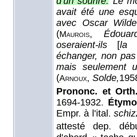
d'un sourire.
Le mo
avait été une esqu
avec Oscar Wilde 
(
,
Édouar
Maurois
oseraient-ils
[
la 
échanger, non pas 
mais seulement u
(
,
Solde,
195
Arnoux
Prononc. et Orth.
1694-1932.
Étymol
Empr. à l'ital.
schiz
attesté dep. dé