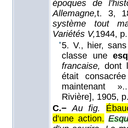
époques de l'hist
Allemagne,
t. 3
, 1
système tout m
Variétés V,
1944
, p
5. V., hier, sans
classe une
es
francaise,
dont l
était consacré
maintenant »
Rivière]
, 1905
, p
C.−
Au fig.
Ébau
d'une action.
Esqu