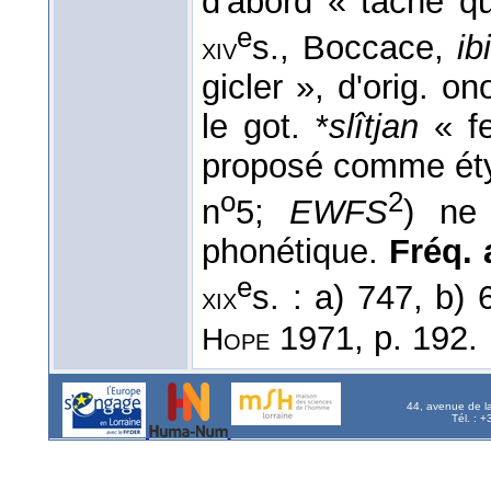
d'abord « tache qu
e
s., Boccace,
ib
xiv
gicler », d'orig. o
le got. *
slîtjan
« fe
proposé comme é
o
2
n
5;
EWFS
) ne
phonétique.
Fréq. a
e
s. : a) 747, b)
xix
1971, p. 192.
Hope
44, avenue de l
Tél. : 