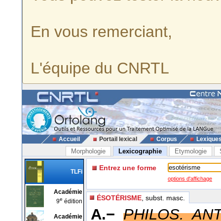
En vous remerciant,
L'équipe du CNRTL
Accueil
Portail lexical
Corpus
Lexique
Morphologie
Lexicographie
Etymologie
Entrez une forme
TLFi
options d'affichage
Académie
ÉSOTÉRISME
, subst. masc.
e
9
édition
A.−
PHILOS. ANT
Académie