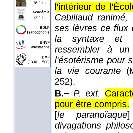
e
8
édition
l'intérieur de l'Éco
Académie
Cabillaud ranimé,
e
4
édition
ses lèvres ce flux
BDLP
Francophonie
la syntaxe et l'
BHVF
ressembler à un 
attestations
l'ésotérisme pour 
DMF
(1330 - 1500)
la vie courante
(
252).
B.−
P. ext.
Caract
pour être compris.
[
le paranoïaque
divagations philos