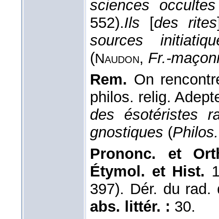
sciences occultes
552).
Ils
[
des rites
sources initiati
(
,
Fr.-maçon
Naudon
Rem.
On rencontr
philos. relig. Adep
des ésotéristes 
gnostiques
(
Philos.
Prononc. et Ort
Étymol. et Hist.
1
397). Dér. du rad.
abs. littér. :
30.