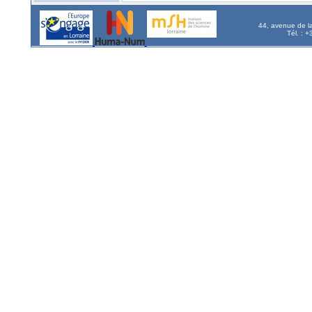
44, avenue de l
Tél. : 