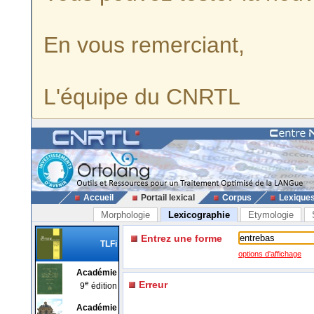
En vous remerciant,
L'équipe du CNRTL
Accueil
Portail lexical
Corpus
Lexique
Morphologie
Lexicographie
Etymologie
Entrez une forme
TLFi
options d'affichage
Académie
e
Erreur
9
édition
Académie