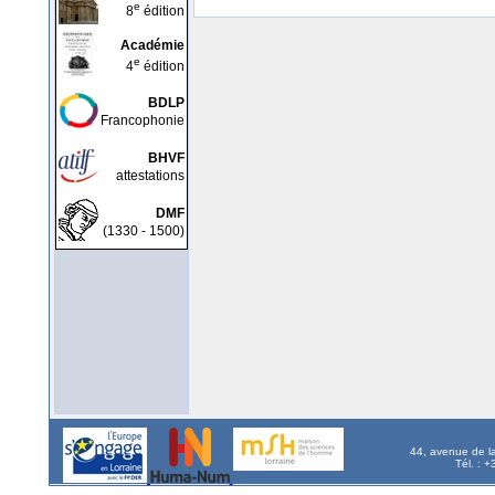
e
8
édition
Académie
e
4
édition
BDLP
Francophonie
BHVF
attestations
DMF
(1330 - 1500)
44, avenue de l
Tél. : 