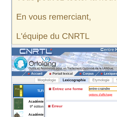
En vous remerciant,
L'équipe du CNRTL
Accueil
Portail lexical
Corpus
Lexique
Morphologie
Lexicographie
Etymologie
Entrez une forme
TLFi
options d'affichage
Académie
e
Erreur
9
édition
Académie