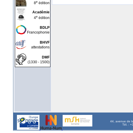
e
8
édition
Académie
e
4
édition
BDLP
Francophonie
BHVF
attestations
DMF
(1330 - 1500)
44, avenue de l
Tél. : 