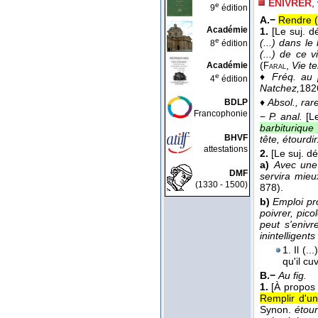
ENIVRER
,
e
9
édition
A.−
Rendre (
Académie
1.
[Le suj. 
e
(...) dans le
8
édition
(...) de ce 
(
,
Vie t
Académie
Faral
♦
Fréq. au 
e
4
édition
Natchez,
182
♦
Absol., rar
BDLP
Francophonie
−
P. anal.
[L
barbiturique
BHVF
tête, étourdir
attestations
2.
[Le suj. d
a)
Avec une 
DMF
servira mieux
(1330 - 1500)
878).
b)
Emploi p
poivrer, picol
peut s'enivr
inintelligents
1. Il (
qu'il c
B.−
Au fig.
1.
[À propos 
Remplir d'un
Synon.
étour