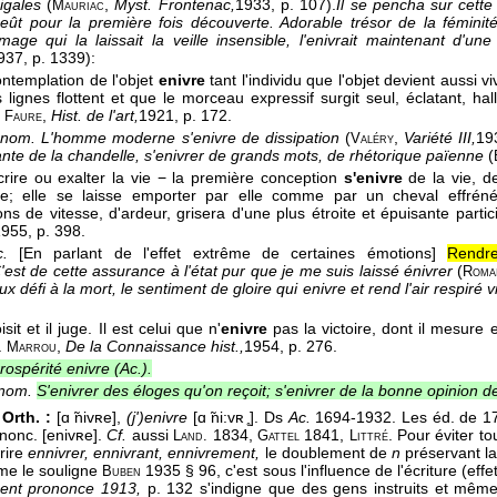
cigales
(
,
Myst. Frontenac,
1933
, p. 107).
Il se pencha sur cette
Mauriac
'eût pour la première fois découverte. Adorable trésor de la féminit
image qui la laissait la veille insensible, l'enivrait maintenant d'
937
, p. 1339):
ontemplation de l'objet
enivre
tant l'individu que l'objet devient aussi v
 lignes flottent et que le morceau expressif surgit seul, éclatant, hall
.
,
Hist. de l'art,
1921
, p. 172.
Faure
onom.
L'homme moderne s'enivre de dissipation
(
,
Variété III,
19
Valéry
ante de la chandelle, s'enivrer de grands mots, de rhétorique païenne
(
crire ou exalter la vie − la première conception
s'enivre
de la vie, d
ie; elle se laisse emporter par elle comme par un cheval effréné
ons de vitesse, d'ardeur, grisera d'une plus étroite et épuisante partic
1955
, p. 398.
c.
[En parlant de l'effet extrême de certaines émotions]
Rendre
'est de cette assurance à l'état pur que je me suis laissé énivrer
(
Roma
x défi à la mort, le sentiment de gloire qui enivre et rend l'air respiré vi
isit et il juge. Il est celui que n'
enivre
pas la victoire, dont il mesure et
..
,
De la Connaissance hist.,
1954
, p. 276.
Marrou
rospérité enivre (
Ac.
).
onom.
S'enivrer des éloges qu'on reçoit; s'enivrer de la bonne opinion 
Orth. :
[ɑ ̃nivʀe],
(j')enivre
[ɑ ̃ni:vʀ ̥]. Ds
Ac.
1694-1932. Les éd. de 1
ononc. [enivʀe].
Cf.
aussi
1834,
1841,
. Pour éviter t
Land.
Gattel
Littré
rire
ennivrer, ennivrant, ennivrement,
le doublement de
n
préservant la
me le souligne
1935 § 96, c'est sous l'influence de l'écriture (eff
Buben
nt prononce 1913,
p. 132 s'indigne que des gens instruits et même