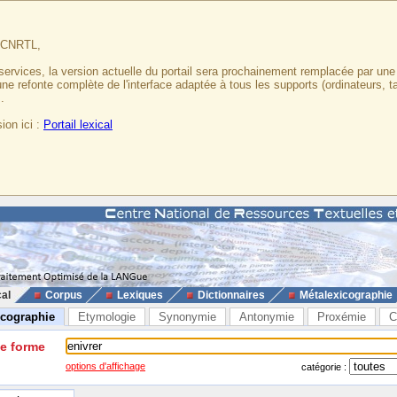
u CNRTL,
services, la version actuelle du portail sera prochainement remplacée par un
 une refonte complète de l'interface adaptée à tous les supports (ordinateurs, t
.
ion ici :
Portail lexical
cal
Corpus
Lexiques
Dictionnaires
Métalexicographie
icographie
Etymologie
Synonymie
Antonymie
Proxémie
C
ne forme
options d'affichage
catégorie :