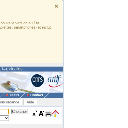
×
e nouvelle version au
1er
ablettes, smartphones) et inclut
Outils
Contact
oncordance
Aide