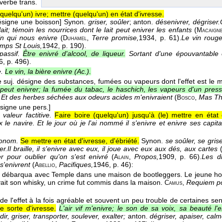
 verbe trans.
quelqu'un) ivre; mettre (quelqu'un) en état d'ivresse.
désigne une boisson]
Synon.
griser, soûler
; anton.
désenivrer, dégriser.
 lait; témoin les nourrices dont le lait peut enivrer les enfants
(
Macaign
vin qui nous enivre
(
,
Terre promise,
1934
, p. 61).
Le vin rouge
Duhamel
emps St Louis,
1942
, p. 190).
passif.
Être enivré d'alcool, de liqueur.
Sortant d'une épouvantable 
6
, p. 496).
e.
Le vin, la bière enivre (
Ac.
).
e suj. désigne des substances, fumées ou vapeurs dont l'effet est le
 peut enivrer; la fumée du tabac, le haschich, les vapeurs d'un presso
.
Et des herbes séchées aux odeurs acides m'enivraient
(
,
Mas Th
Bosco
ésigne une pers.]
valeur factitive.
Faire boire (quelqu'un) jusqu'à (le) mettre en état 
 le navire. Et le jour où je l'ai nommé il s'enivre et enivre ses capit
ronom.
Se mettre en état d'ivresse, d'ébriété.
Synon.
se soûler, se gris
er.
Il braille, il s'enivre avec eux, il joue avec eux aux dés, aux cartes
er pour oublier qu'on s'est enivré
(
,
Propos,
1909
, p. 66).
Les d
Alain
 s'enivrent
(
,
Pacifiques,
1946
, p. 46):
Abellio
...) débarqua avec Temple dans une maison de bootleggers. Le jeune
uvait son whisky, un crime fut commis dans la maison.
,
Requiem p
Camus
de l'effet à la fois agréable et souvent un peu trouble de certaines se
e sorte d'ivresse.
L'air vif m'enivre; le son de sa voix, sa beauté l'e
dir, griser, transporter, soulever, exalter;
anton.
dégriser, apaiser, calme