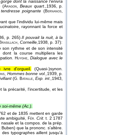
 gorge dont la naissance l'enivra
é
(
,
Beaux quart.,
1936
, p.
Aragon
une tendresse poignante
(
,
Bernanos
ivant que l'individu lui-même mais
ucinatoire, rayonnant la force et
36
, p. 265).
Il pouvait la nuit, à la
,
Corneille,
1938
, p. 37):
Brasillach
e son rythme et de son intensité
 dont la course multipliera les
ipation.
,
Dialogue avec le
Huyghe
 ivre d'orgueil.
(Quasi-)synon.
,
Hommes bonne vol.,
1939
, p.
ins
vifiant
(
,
Exp. int.,
1943
,
G. Bataille
 la précarité, l'incertitude, et les
de soi-même (
Ac.
).
762 et de 1835 mettent en garde
oute ambiguïté,
Crit.
t. 2 1787
Fér.
 nasale et la compos. de la prép.
et Buben) que la prononc. s'altère.
 des typographes aillent jusqu'à