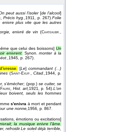
On peut aussi l'isoler
[
de l'alcool
]
,
Précis hyg.,
1911
, p. 267).
Folie
e
 enivre plus vite que les autres
orgie, enivré de vin
(
,
Chateaubr.
 même que celui des boissons]
Un
ir enivrent.
Synon.
monter à la
éot.,
1945
, p. 267).
d'ivresse.
[
Le
]
commandant (...)
aines
(
,
Citad.,
1944
, p.
Saint-Exup.
er, s'émécher;
(pop.)
se cuiter, se
(
,
Hist. art,
1921
, p. 54).
L'on
Faure
ieux boivent, seuls les hommes
 homme
s'enivra
à mort et pendant
our une nonne,
1956
, p. 867.
nsations, émotions ou excitations]
nivrait; la musique enivre l'âme.
r, refroidir.
Le soleil déjà terrible,