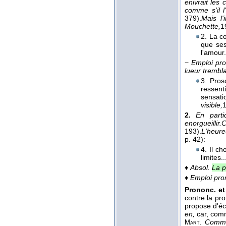
enivrait les 
comme s'il l
379).
Mais l'
Mouchette,
1
2. La c
que ses
l'amour
−
Emploi pr
lueur trembl
3. Pros
ressent
sensati
visible,
2.
En parti
enorgueillir.
C
193).
L'heureu
p. 42):
4. Il cho
limites.
♦
Absol.
La p
♦
Emploi pr
Prononc. et 
contre la pr
propose d'éc
en,
car, com
Comme
Mart.