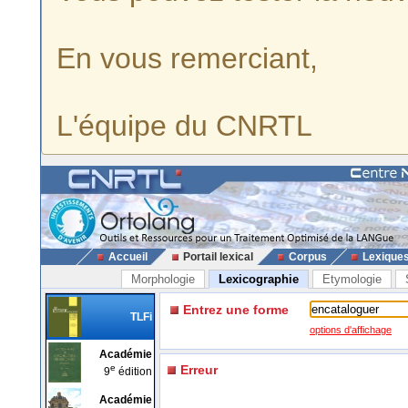
En vous remerciant,
L'équipe du CNRTL
Accueil
Portail lexical
Corpus
Lexique
Morphologie
Lexicographie
Etymologie
Entrez une forme
TLFi
options d'affichage
Académie
e
Erreur
9
édition
Académie