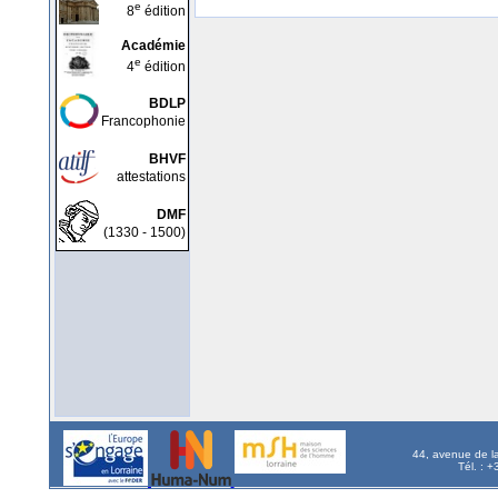
e
8
édition
Académie
e
4
édition
BDLP
Francophonie
BHVF
attestations
DMF
(1330 - 1500)
44, avenue de l
Tél. : 