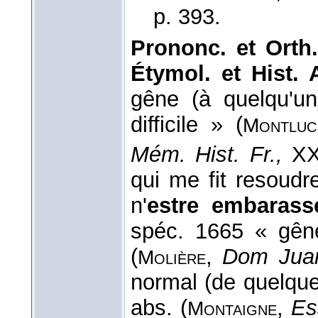
p. 393.
Prononc. et Orth.
Étymol. et Hist. 
gêne (à quelqu'un
difficile » (
Montluc
Mém. Hist. Fr.,
XX
qui me fit resoudr
n'
estre embarass
spéc. 1665 « gêne
(
,
Dom Jua
Molière
normal (de quelque
abs. (
,
Es
Montaigne