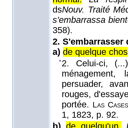
ds
Nouv. Traité Méd
s'embarrassa bient
358).
2.
S'embarrasser 
a)
de quelque chos
2. Celui-ci, (.
ménagement, la
persuader, av
rouges, d'essayer
portée.
Las Case
1
, 1823
, p. 92.
b)
de quelqu'un.