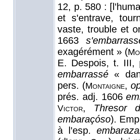
12, p. 580 : [l'hum
et s'entrave, tou
vaste, trouble et 
1663
s'embarrass
exagérément » (
Mo
E. Despois, t. III,
embarrassé
« dans
pers. (
,
op
Montaigne
prés. adj. 1606
em
,
Thresor d
Victor
embaraçóso
). Empr
à l'esp.
embaraza