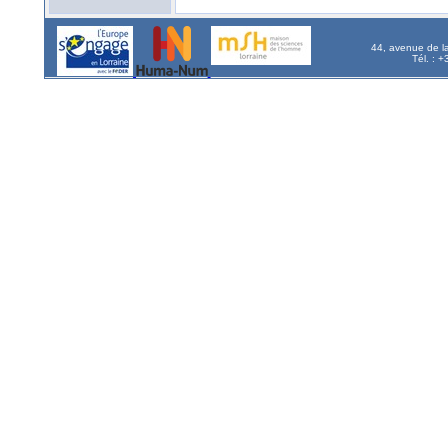
44, avenue de l
Tél. : 