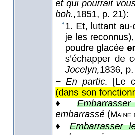
et qui pourrait vo
boh.,
1851
, p. 21):
1. Et, luttant au
je les reconnus),
poudre glacée
e
s'échapper de 
Jocelyn,
1836
, p
−
En partic.
[Le 
(dans son fonction
♦
Embarrasser 
embarrassé
(
Maine 
♦
Embarrasser le