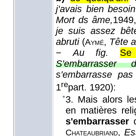
j'avais bien besoi
Mort ds âme,
1949
je suis assez bêt
abruti
(
,
Tête a
Aymé
−
Au fig.
Se
S'embarrasser d
s'embarrasse pas 
re
1
part. 1920):
3. Mais alors le
en matières rel
s'embarrasser
d
,
Es
Chateaubriand