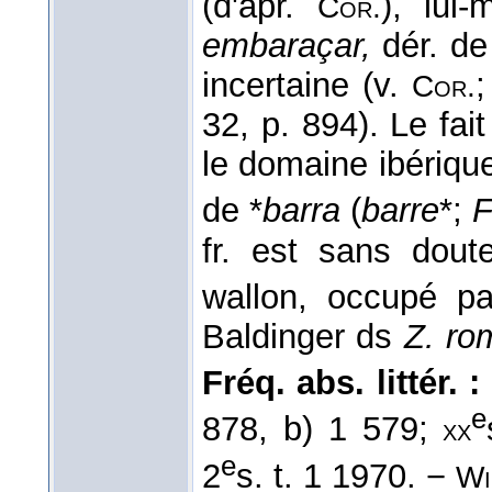
(d'apr.
), lui
Cor.
embaraçar,
dér. d
incertaine (v.
Cor.
32, p. 894). Le fai
le domaine ibérique
de *
barra
(
barre
*;
fr. est sans doute
wallon, occupé p
Baldinger ds
Z. ro
Fréq. abs. littér. :
e
878, b) 1 579;
xx
e
2
s. t. 1 1970. −
Wi