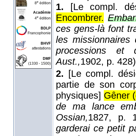
e
8
édition
1.
[Le compl. dé
Académie
Encombrer.
Embarr
e
4
édition
ces gens-là font tra
BDLP
Francophonie
les missionnaires
BHVF
processions et 
attestations
Aust.,
1902
, p. 428)
DMF
(1330 - 1500)
2.
[Le compl. dés
partie de son cor
physiques]
Gêner 
de ma lance emb
Ossian,
1827
, p. 1
garderai ce petit 