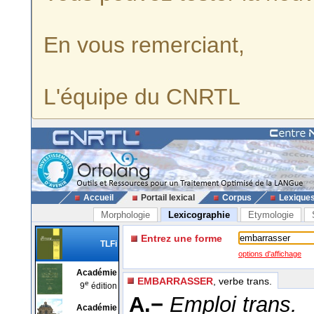
En vous remerciant,
L'équipe du CNRTL
Accueil
Portail lexical
Corpus
Lexique
Morphologie
Lexicographie
Etymologie
Entrez une forme
TLFi
options d'affichage
Académie
EMBARRASSER
, verbe trans.
e
9
édition
A.−
Emploi trans.
Académie