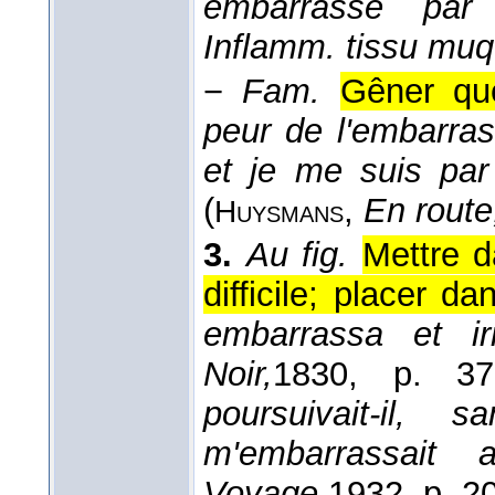
embarrassé par 
Inflamm. tissu mu
−
Fam.
Gêner qu
peur de l'embarras
et je me suis par 
(
,
En route
Huysmans
3.
Au fig.
Mettre d
difficile; placer dan
embarrassa et irr
Noir,
1830
, p. 37
poursuivait-il,
m'embarrassait
Voyage,
1932
, p. 2