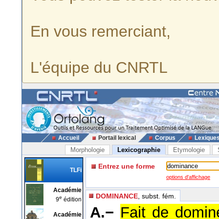
En vous remerciant,
L'équipe du CNRTL
Accueil
Portail lexical
Corpus
Lexique
Morphologie
Lexicographie
Etymologie
Entrez une forme
TLFi
options d'affichage
Académie
DOMINANCE
, subst. fém.
e
9
édition
A.−
Fait de domine
Académie