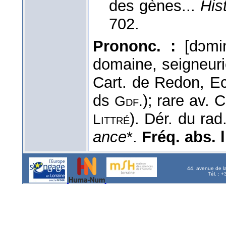
des gènes...
His
702.
Prononc. :
[dɔmin
domaine, seigneuri
Cart. de Redon, E
ds
); rare av. 
Gdf.
). Dér. du rad
Littré
ance
*.
Fréq. abs. li
44, avenue de l
Tél. : 