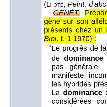
(
,
Peint. d'abo
Lhote
−
GÉNÉT.
Prépo
gène sur son allél
présents chez un i
Biol.
t. 1 1970
) :
Le progrès de la
de
dominance
pas générale
manifeste incom
les hybrides prés
La
dominance
e
considérées co