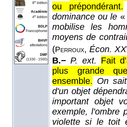
e
8
édition
ou prépondérant.
Académie
dominance ou le
e
4
édition
mobilise les hom
BDLP
Francophonie
moyens de contrain
BHVF
attestations
(
,
Écon. XX
Perroux
DMF
B.−
P. ext.
Fait d
(1330 - 1500)
plus grande que
ensemble.
On sai
d'un objet dépendr
important objet v
exemple, l'ombre p
violette si le toit