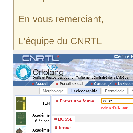
En vous remerciant,
L'équipe du CNRTL
Accueil
Portail lexical
Corpus
Lexique
Morphologie
Lexicographie
Etymologie
Entrez une forme
TLFi
options d'affichage
Académie
BOSSE
e
9
édition
Erreur
Académie