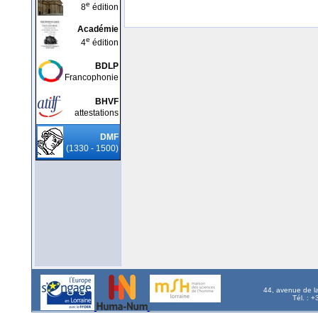
e
8
édition
Académie
e
4
édition
BDLP
Francophonie
BHVF
attestations
DMF
(1330 - 1500)
44, avenue de l
Tél. : 