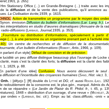
eret,
1901
, p. 265):
e Hm Stationery Office (...) en Grande-Bretagne (...) traite avec les i
 de la
diffusion
et de la vente des publications, qu'il annonce au
ques.
La Civilisation écrite,
1939
, p. 1615.
CHNOL.
Action de transmettre un programme par le moyen des ondes r
Synon.
émission.
Diffusion du bulletin d'informations (
Lar. Lang. fr.
).
Le
, les interprétations en studio d'œuvres dramatiques
(
Annuaire de la rad
 radio-diffusions
(
,
Journal,
1935
, p. 353).
Larbaud
,,Fourniture ou distribution d'informations, spécialement à partir
e (...), à une personne ou un organisme prenant part à l'activité intell
 40
).
Un centre de recherches et de diffusion de la documentati
tournante, d'un bulletin d'informations
(
,
Artis.,
1966
, p. 109).
Robert
n parlant d'un style]
Défaut de concision et de précision :
ne lucidité un peu
diffuse
distingue beaucoup plus l'ouvrage de Locke 
 clarté, mais c'est la clarté des forts; la
diffusion
est la clarté des faib
,
t. 1
, 1829
, p. 88.
[En parlant d'une idée]
Confusion.
Nous avons découvert le seul
a diffusion et l'incertitude des croyances humaines
(
,
Hist. vie,
t. 3
,
Sand
Orth. :
[difyzjɔ ̃]. [ff] double ds
et
DG
;
cf.
aussi
1927
Littré
Rouss.-Lacl.
le redoublement de la consonne est, le plus gén., marqué. Admis ds
A
n de se répandre » (
Le Jardin de Plaisir
ds
R. Philol. fr.,
t. 45, p. 1
réatures); 1848 « distribution d'un ouvrage, d'une revue » (
,
Jo
Michelet
 par ondes » (
,
loc. cit.
). Empr. au lat. class.
diffusio, -onis
« a
Larbaud