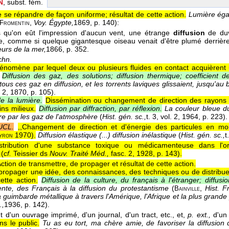
N
, subst. fém.
e se répandre de façon uniforme; résultat de cette action.
Lumière égal
,
Voy. Égypte,
1869
, p. 140):
Fromentin
 qu'on eût l'impression d'aucun vent, une étrange
diffusion
de duve
e, comme si quelque gigantesque oiseau venait d'être plumé derriè
eurs de la mer,
1866
, p. 352.
chn.
énomène par lequel deux ou plusieurs fluides en contact acquièrent u
Diffusion des gaz, des solutions; diffusion thermique; coefficient de
 tous ces gaz en diffusion, et les torrents laviques glissaient, jusqu'
. 2
, 1870
, p. 105).
de la lumière.
Dissémination ou changement de direction des rayons
ins milieux.
Diffusion par diffraction, par réflexion.
La couleur bleue du
ire par les gaz de l'atmosphère
(
Hist. gén. sc.,
t. 3, vol. 2
, 1964
, p. 223).
UCL.
,,Changement de direction et d'énergie des particules en mo
1970
).
Diffusion élastique (...) diffusion inélastique
(
Hist. gén. sc.,
t
yron
stribution d'une substance toxique ou médicamenteuse dans l'or
 (
cf.
Teissier ds
Nouv. Traité Méd.,
fasc. 2, 1928, p. 143).
ction de transmettre, de propager et résultat de cette action.
propager une idée, des connaissances, des techniques ou de distribuer
ette action.
Diffusion de la culture, du français à l'étranger; diffusi
ente, des Français à la diffusion du protestantisme
(
,
Hist. Fr
Bainville
a guimbarde métallique à travers l'Amérique, l'Afrique et la plus grande 
.,
1936
, p. 142).
t d'un ouvrage imprimé, d'un journal, d'un tract, etc., et,
p. ext.,
d'un 
ns le public.
Tu as eu tort, ma chère amie, de favoriser la diffusion