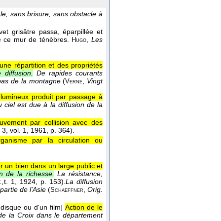
e, sans brisure, sans obstacle à
t grisâtre passa, éparpillée et
re ce mur de ténèbres.
,
Les
Hugo
ne répartition et des propriétés
 diffusion.
De rapides courants
au bas de la montagne
(
,
Vingt
Verne
 lumineux produit par passage à
 ciel est due à la diffusion de la
uvement par collision avec des
. 3, vol. 1
, 1961
, p. 364).
ganisme par la circulation ou
 un bien dans un large public et
on de la richesse.
La résistance,
.,
t. 1
, 1924
, p. 153).
La diffusion
partie de l'Asie
(
,
Orig.
Schaeffner
disque ou d'un film]
Action de le
 de la Croix dans le département