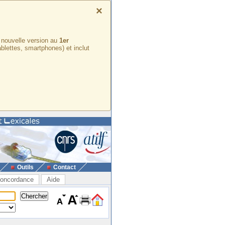
×
e nouvelle version au
1er
ablettes, smartphones) et inclut
Outils
Contact
oncordance
Aide