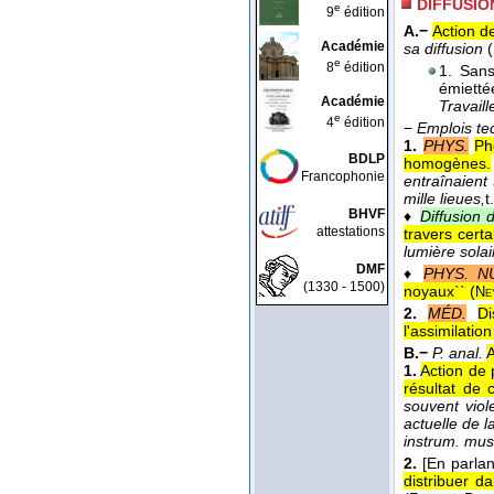
DIFFUSIO
e
9
édition
A.−
Action d
Académie
sa diffusion
(
e
8
édition
1. Sans
émietté
Académie
Travaill
e
4
édition
−
Emplois te
1.
PHYS.
Ph
BDLP
homogènes.
Francophonie
entraînaient
mille lieues,
t
BHVF
♦
Diffusion 
attestations
travers certa
lumière sola
DMF
♦
PHYS. N
(1330 - 1500)
noyaux`` (
Ne
2.
MÉD.
Di
l'assimilation
B.−
P. anal.
A
1.
Action de 
résultat de c
souvent viol
actuelle de l
instrum. mus
2.
[En parlan
distribuer da