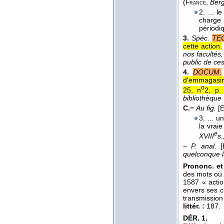
(
,
Berg
France
2. ... l
charge
périodi
3.
Spéc.
TE
cette action.
nos facultés
public de ces
4.
DOCUM.
d'emmagasinag
o
25, n
2, p.
bibliothèque 
C.−
Au fig.
[E
3. ... u
la vraie
e
XVIII
s.
−
P. anal.
quelconque l
Prononc. et 
des mots où 
1587 « actio
envers ses c
transmission
littér. :
187.
DÉR.
1.