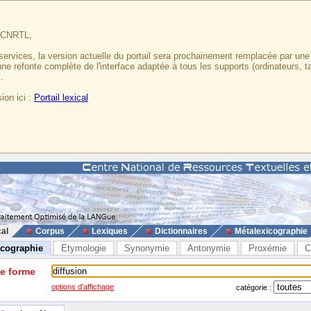
u CNRTL,
services, la version actuelle du portail sera prochainement remplacée par un
 une refonte complète de l'interface adaptée à tous les supports (ordinateurs, t
.
ion ici :
Portail lexical
cal
Corpus
Lexiques
Dictionnaires
Métalexicographie
icographie
Etymologie
Synonymie
Antonymie
Proxémie
C
ne forme
options d'affichage
catégorie :