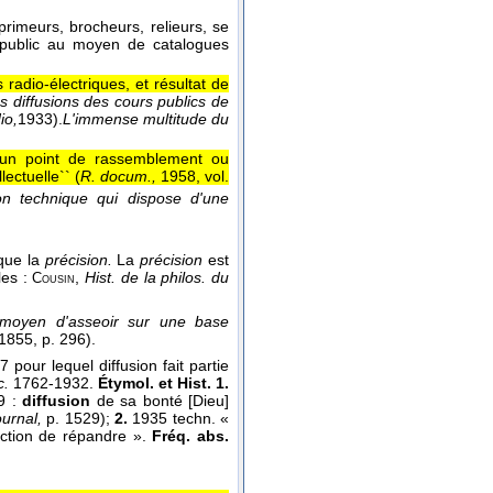
mprimeurs, brocheurs, relieurs, se
 public au moyen de catalogues
adio-électriques, et résultat de
s diffusions des cours publics de
io,
1933
).
L'immense multitude du
 d'un point de rassemblement ou
ectuelle`` (
R. docum.,
1958, vol.
on technique qui dispose d'une
que la
précision.
La
précision
est
les :
,
Hist. de la philos. du
Cousin
 moyen d'asseoir sur une base
 1855
, p. 296).
 pour lequel diffusion fait partie
c.
1762-1932.
Étymol. et Hist. 1.
39 :
diffusion
de sa bonté [Dieu]
urnal,
p. 1529);
2.
1935 techn. «
ction de répandre ».
Fréq. abs.