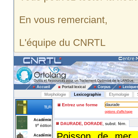
En vous remerciant,
L'équipe du CNRTL
Accueil
Portail lexical
Corpus
Lexique
Morphologie
Lexicographie
Etymologie
Entrez une forme
TLFi
options d'affichage
Académie
DAURADE, DORADE
, subst. fém.
e
9
édition
Poisson de mer à
Académie