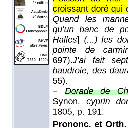
e
8
édition
croissant doré qui 
Académie
Quand les mannes 
e
4
édition
qu'un banc de po
BDLP
Francophonie
Halles
]
(...) les d
BHVF
attestations
pointe de carm
DMF
697).
J'ai fait se
(1330 - 1500)
baudroie, des dau
55).
−
Dorade de Chi
Synon.
cyprin dor
1805, p. 191.
Prononc. et Orth.