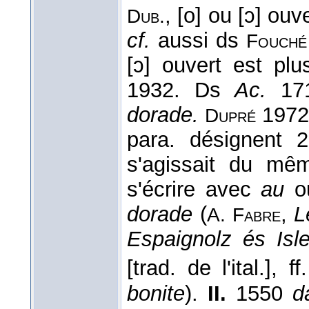
, [o] ou [ɔ] ouv
Dub.
cf.
aussi ds
Fouch
[ɔ] ouvert est plu
1932. Ds
Ac.
171
dorade.
1972,
Dupré
para. désignent 2 
s'agissait du mê
s'écrire avec
au
o
dorade
(
,
L
A. Fabre
Espaignolz és Isl
[trad. de l'ital.], f
bonite
).
II.
1550
d