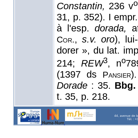
o
Constantin,
236 v
31, p. 352). I empr.,
à l'esp.
dorada,
at
,
s.v. oro
), lu
Cor.
dorer », du lat. im
3
o
214;
REW
, n
78
(1397 ds
)
Pansier
Dorade
: 35.
Bbg.
t. 35, p. 218.
44, avenue de l
Tél. : 