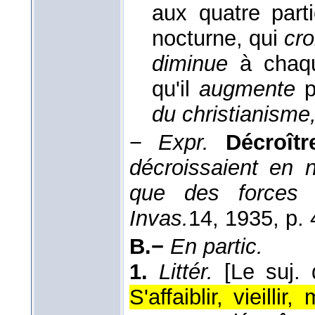
aux quatre part
nocturne, qui
cro
diminue
à chaqu
qu'il
augmente
p
du christianisme
−
Expr.
Décroît
décroissaient en 
que des forces s
Invas.
14
, 1935
, p.
B.−
En partic.
1.
Littér.
[Le suj.
S'affaiblir, vieillir, 