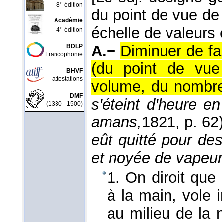
e
8
édition
du point de vue de
Académie
échelle de valeurs
e
4
édition
A.−
Diminuer de fa
BDLP
Francophonie
(du point de vue 
BHVF
attestations
volume, du nombre,
DMF
s'éteint d'heure e
(1330 - 1500)
amans,
1821
, p. 62
eût quitté pour de
et noyée de vapeu
1. On diroit que
à la main, vole
au milieu de la 