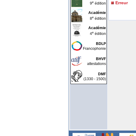
e
Erreur
9
édition
Académie
e
8
édition
Académie
e
4
édition
BDLP
Francophonie
BHVF
attestations
DMF
(1330 - 1500)