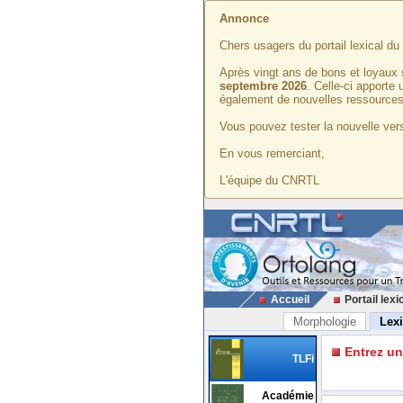
Annonce
Chers usagers du portail lexical d
Après vingt ans de bons et loyaux 
septembre 2026
. Celle-ci apporte
également de nouvelles ressources
Vous pouvez tester la nouvelle vers
En vous remerciant,
L'équipe du CNRTL
Accueil
Portail lexi
Morphologie
Lex
Entrez u
TLFi
Académie