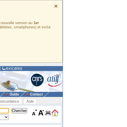
×
e nouvelle version au
1er
ablettes, smartphones) et inclut
Outils
Contact
oncordance
Aide