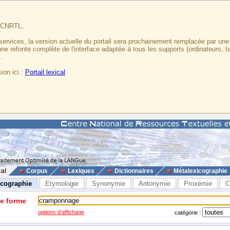
u CNRTL,
services, la version actuelle du portail sera prochainement remplacée par un
 une refonte complète de l'interface adaptée à tous les supports (ordinateurs, t
.
ion ici :
Portail lexical
cal
Corpus
Lexiques
Dictionnaires
Métalexicographie
icographie
Etymologie
Synonymie
Antonymie
Proxémie
C
ne forme
options d'affichage
catégorie :