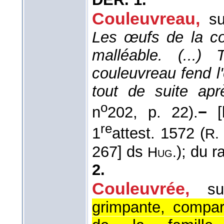
Couleuvreau
,
s
Les œufs de la cou
malléable. (...)
couleuvreau fend l
tout de suite apr
o
n
202, p. 22).
−
[
re
1
attest. 1572 (
R.
267] ds
); du r
Hug.
2.
Couleuvrée
,
su
grimpante, compar