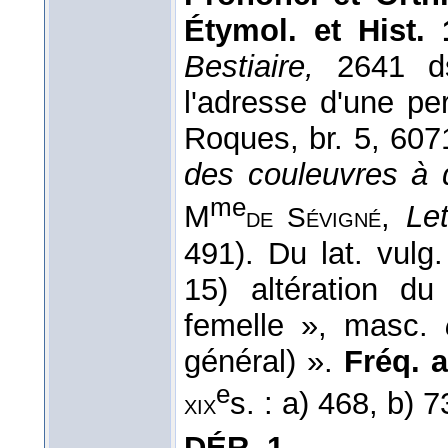
Étymol. et Hist. 
Bestiaire,
2641 ds 
l'adresse d'une pe
Roques, br. 5, 607
des couleuvres à 
me
M
,
Let
de Sévigné
491). Du lat. vulg
15) altération du
femelle », masc.
général) ».
Fréq. a
e
s. : a) 468, b) 
xix
DÉR.
1.