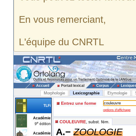
En vous remerciant,
L'équipe du CNRTL
Accueil
Portail lexical
Corpus
Lexique
Morphologie
Lexicographie
Etymologie
Entrez une forme
TLFi
options d'affichage
Académie
COULEUVRE
, subst. fém.
e
9
édition
A.−
ZOOLOGIE
Académie