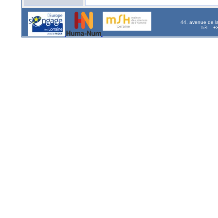
44, avenue de l
Tél. : 