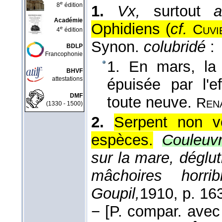
e
8
édition
1.
Vx,
surtout
a
Académie
Ophidiens (
cf.
Cuvi
e
4
édition
Synon.
colubridé
:
BDLP
Francophonie
1. En mars, l
BHVF
attestations
épuisée par l'ef
DMF
toute neuve.
Ren
(1330 - 1500)
2.
Serpent non ve
espèces.
Couleuvr
sur la mare, déglut
mâchoires horrib
Goupil,
1910
, p. 16
−
[P. compar. avec