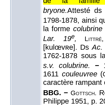
de la famille 
bryone.
Attesté ds
1798-1878, ainsi 
la forme
colubrine
e
Lar. 19
,
Littré
[kulœvʀe]. Ds
Ac.
1762-1878 sous 
s.v. colubrine.
−
1611
couleuvree
(
caractère rampant d
BBG. −
Re
Gottsch.
Philippe 1951, p. 