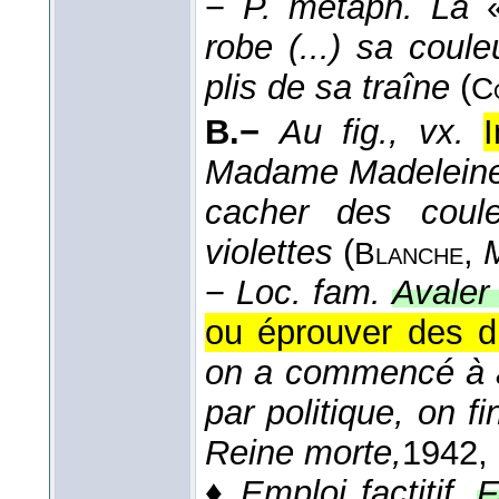
−
P. métaph.
La
robe (...) sa cou
plis de sa traîne
(
C
B.−
Au fig., vx.
Madame Madeleine L
cacher des coul
violettes
(
,
Blanche
−
Loc. fam.
Avaler
ou éprouver des di
on a commencé à a
par politique, on fi
Reine morte,
1942
,
♦
Emploi factitif.
F