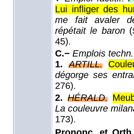
Lui infliger des h
me fait avaler d
répétait le baron
(
45).
C.−
Emplois techn.
1.
ARTILL.
Couleu
dégorge ses entrai
276).
2.
HÉRALD.
Meub
La couleuvre milan
173).
Prononc. et Orth.