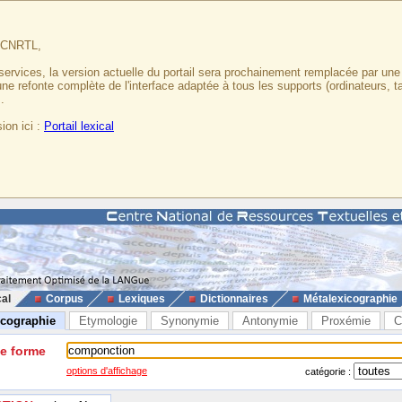
u CNRTL,
services, la version actuelle du portail sera prochainement remplacée par un
 une refonte complète de l'interface adaptée à tous les supports (ordinateurs, t
.
ion ici :
Portail lexical
cal
Corpus
Lexiques
Dictionnaires
Métalexicographie
icographie
Etymologie
Synonymie
Antonymie
Proxémie
C
ne forme
options d'affichage
catégorie :