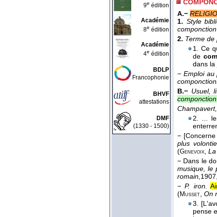
COMPONC
e
9
édition
A.−
RELIGI
Académie
1.
Style bibl
e
componction
8
édition
2.
Terme de 
Académie
1. Ce q
e
4
édition
de
com
dans la
BDLP
−
Emploi au p
Francophonie
componction
B.−
Usuel, li
BHVF
componction
attestations
Champavert,
2. ... 
DMF
enterr
(1330 - 1500)
−
[Concerne
plus volonti
(
,
La
Genevoix
− Dans le d
musique, le 
romain,
1907
−
P. iron.
Ai
(
,
On n
Musset
3. [L'a
pense e