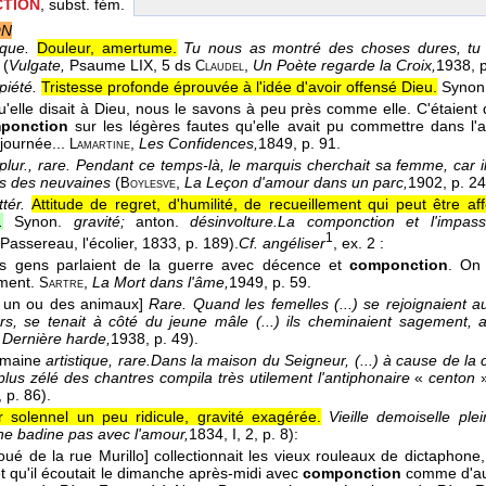
TION
, subst. fém.
ON
ique.
Douleur, amertume.
Tu nous as montré des choses dures, tu
(
Vulgate,
Psaume LIX, 5 ds
,
Un Poète regarde la Croix,
1938
, 
Claudel
piété.
Tristesse profonde éprouvée à l'idée d'avoir offensé Dieu.
Synon
u'elle disait à Dieu, nous le savons à peu près comme elle. C'étaient d
ponction
sur les légères fautes qu'elle avait pu commettre dans l'
 journée...
,
Les Confidences,
1849
, p. 91.
Lamartine
lur., rare.
Pendant ce temps-là, le marquis cherchait sa femme, car il
s des neuvaines
(
,
La Leçon d'amour dans un parc,
1902
, p. 24
Boylesve
ttér.
Attitude de regret, d'humilité, de recueillement qui peut être aff
.
Synon.
gravité;
anton.
désinvolture.
La componction et l'impass
1
Passereau, l'écolier
, 1833
, p. 189).
Cf. angéliser
, ex. 2 :
les gens parlaient de la guerre avec décence et
componction
. On 
ement.
,
La Mort dans l'âme,
1949
, p. 59.
Sartre
 un ou des animaux]
Rare.
Quand les femelles (...) se rejoignaient au
ers, se tenait à côté du jeune mâle (...) ils cheminaient sagement
 Dernière harde,
1938
, p. 49).
omaine
artistique, rare.
Dans la maison du Seigneur, (...) à cause de la
plus zélé des chantres compila très utilement l'antiphonaire
«
centon
»
, p. 86).
r solennel un peu ridicule, gravité exagérée.
Vieille demoiselle pl
e badine pas avec l'amour,
1834
, I, 2, p. 8):
voué de la rue Murillo] collectionnait les vieux rouleaux de dictapho
t qu'il écoutait le dimanche après-midi avec
componction
comme d'aut