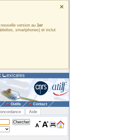
×
e nouvelle version au
1er
ablettes, smartphones) et inclut
Outils
Contact
oncordance
Aide