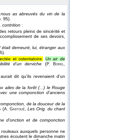
 nous as abreuvés du vin de la
p. 95).
.
contrition
:
es retours pleins de sincérité et
accomplissement de ses devoirs,
 était demeuré, lui, étranger aux
5).
ectée et ostentatoire.
Un air de
ibilité d'un derviche
(
,
P. Borel
aurait dit qu'ils revenaient d'un
x ailes de la forêt (...) le Rouge
, avec une componction d'anciens
 componction, de la douceur de la
 (
,
Les Orig. du chant
A. Gastoué
eine d'onction et de componction
ne, rouleaux auxquels personne ne
res écoutent le dimanche matin