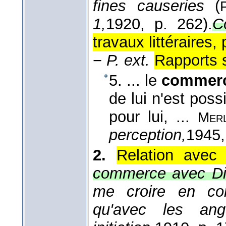
fines causeries
(
1,
1920
, p. 262).
C
travaux littéraires,
−
P. ext.
Rapports s
5. ... le
commer
de lui n'est possi
pour lui, ...
Mer
perception,
1945
2.
Relation avec d
commerce avec Die
me croire en co
qu'avec les a