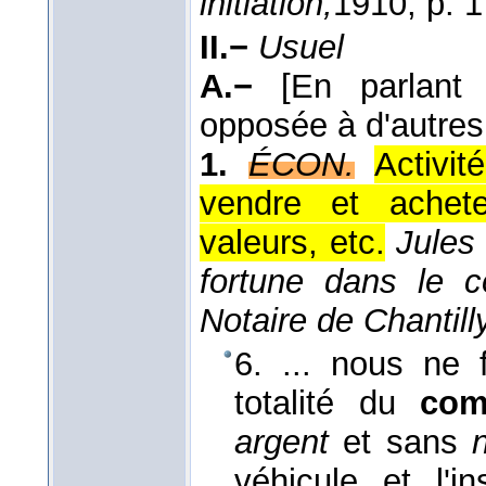
initiation,
1910
, p. 
II.−
Usuel
A.−
[En parlant
opposée à d'autres
1.
ÉCON.
Activi
vendre et achete
valeurs, etc.
Jules
fortune dans le 
Notaire de Chantilly
6. ... nous ne f
totalité du
com
argent
et sans
véhicule et l'i