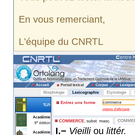
En vous remerciant,
L'équipe du CNRTL
Accueil
Portail lexical
Corpus
Lexique
Morphologie
Lexicographie
Etymologie
Entrez une forme
TLFi
options d'affichage
Académie
COMME
COMMERCE
, subst. masc.
e
9
édition
I.−
Vieilli
ou
littér.
Académie