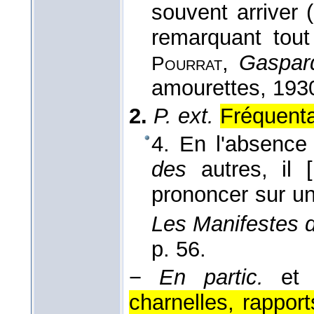
souvent arriver (
remarquant tout
,
Gaspar
Pourrat
amourettes
, 193
2.
P. ext.
Fréquenta
4. En l'absenc
des
autres, il
prononcer sur un
Les Manifestes 
p. 56.
−
En partic.
et 
charnelles, rappo