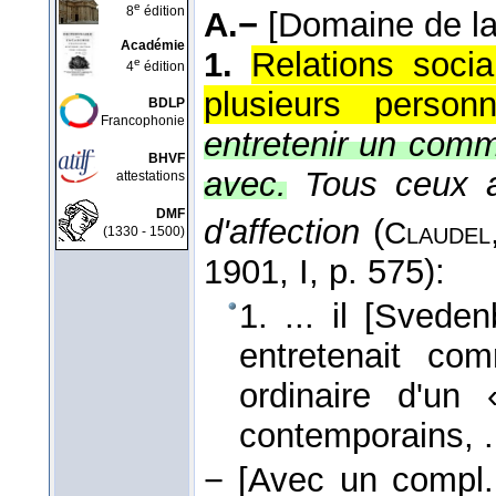
e
8
édition
A.−
[Domaine de la
Académie
1.
Relations socia
e
4
édition
plusieurs personn
BDLP
Francophonie
entretenir un comm
BHVF
avec.
Tous ceux a
attestations
DMF
d'affection
(
Claudel
(1330 - 1500)
1901
, I, p. 575):
1. ... il [Svede
entretenait co
ordinaire d'u
contemporains, .
−
[Avec un compl. 