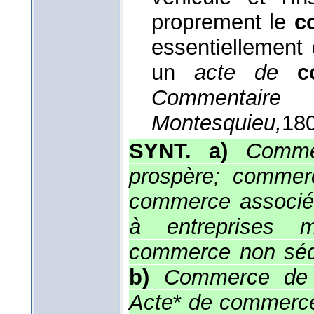
proprement le
c
essentiellement 
un
acte de
c
Commentaire
Montesquieu,
18
SYNT. a)
Commer
prospère; commerce
commerce associé,
à entreprises mu
commerce non séd
b)
Commerce de (
Acte
*
de commerce