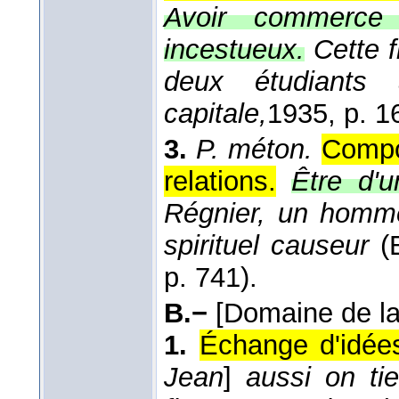
Avoir commerc
incestueux.
Cette 
deux étudiant
capitale,
1935
, p. 1
3.
P. méton.
Compo
relations.
Être d'u
Régnier, un homm
spirituel causeur
(
p. 741).
B.−
[Domaine de la v
1.
Échange d'idée
Jean
]
aussi on ti