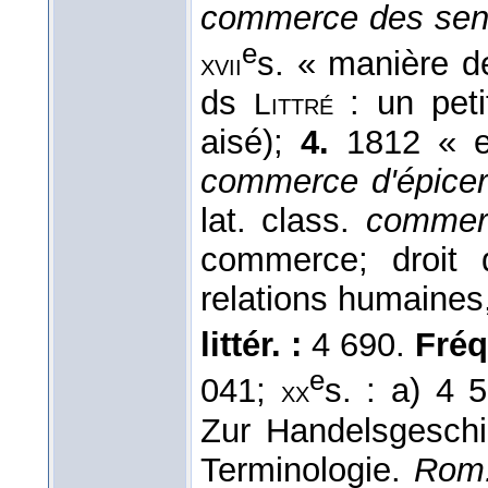
commerce des se
e
s. « manière d
xvii
ds
: un pet
Littré
aisé);
4.
1812 « e
commerce d'épicer
lat. class.
commer
commerce; droit 
relations humaines,
littér. :
4 690.
Fréq.
e
041;
s. : a) 4 
xx
Zur Handelsgeschi
Terminologie.
Rom.