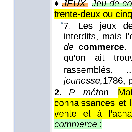
♦
JEUX.
Jeu de c
trente-deux ou cin
7. Les jeux d
interdits, mais 
de
commerce
.
qu'on ait tr
rassemblés, 
jeunesse,
1786
, 
2.
P. méton.
Mat
connaissances et l
vente et à l'ach
commerce
: