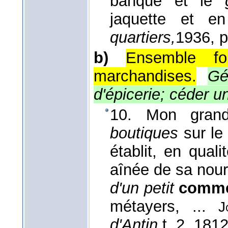
banque et le
jaquette et e
quartiers,
1936
, 
b)
Ensemble f
marchandises.
Gé
d'épicerie; céder 
10. Mon grand-
boutiques
sur l
établit, en qual
aînée de sa nourr
d'un petit
comm
métayers, ...
J
d'Antin,
t. 2
, 181