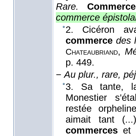
Rare.
Commerce
commerce épistola
2. Cicéron av
commerce
des l
,
Mé
Chateaubriand
p. 449.
−
Au plur., rare, péj
3. Sa tante, l
Monestier s'étab
restée orphelin
aimait tant (..
commerces
et