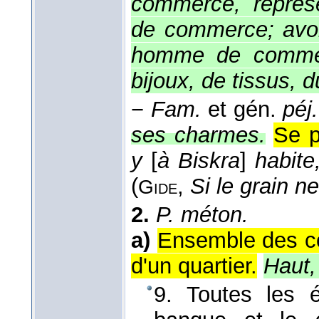
commerce, représ
de commerce; avoi
homme de commerc
bijoux, de tissus, d
−
Fam.
et gén.
péj.
ses charmes.
Se p
y
[
à Biskra
]
habite
(
,
Si le grain n
Gide
2.
P. méton.
a)
Ensemble des co
d'un quartier.
Haut,
9. Toutes les é