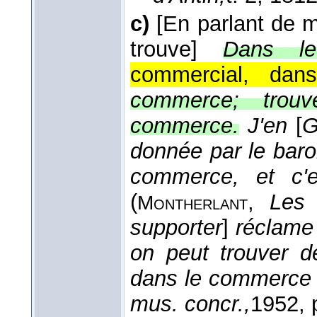
c)
[En parlant de 
trouve]
Dans le
commercial, dan
commerce; trou
commerce.
J'en
[
G
donnée par le baro
commerce, et c'e
(
,
Les 
Montherlant
supporter
]
réclame
on peut trouver d
dans le commerce
mus. concr.,
1952
, 