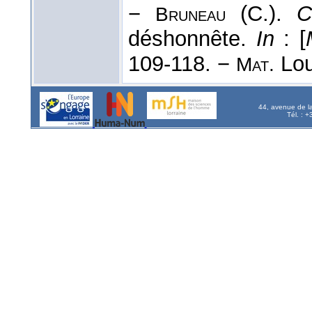
−
(C.).
C
Bruneau
déshonnête.
In
: [
109-118. −
Lou
Mat.
44, avenue de l
Tél. : 