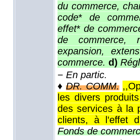
du commerce, cha
code
*
de commer
effet
*
de commerce,
de commerce, re
expansion, exten
commerce.
d)
Régl
−
En partic.
♦
DR. COMM.
,,Op
les divers produit
des services à la
clients, à l'effet d
Fonds de commerc