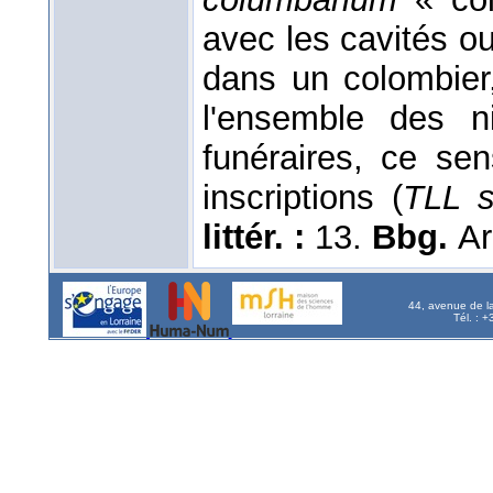
avec les cavités o
dans un colombier
l'ensemble des n
funéraires, ce se
inscriptions (
TLL s
littér. :
13.
Bbg.
Ar
44, avenue de l
Tél. : 