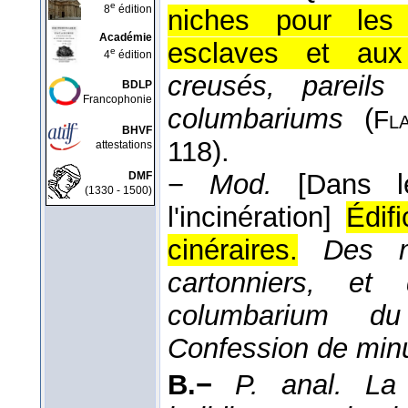
e
8
édition
niches pour les 
Académie
esclaves et aux 
e
4
édition
creusés, pareil
BDLP
Francophonie
columbariums
(
Fl
BHVF
118).
attestations
−
Mod.
[Dans l
DMF
(1330 - 1500)
l'incinération]
Édif
cinéraires.
Des m
cartonniers, e
columbarium du
Confession de minu
B.−
P. anal.
La