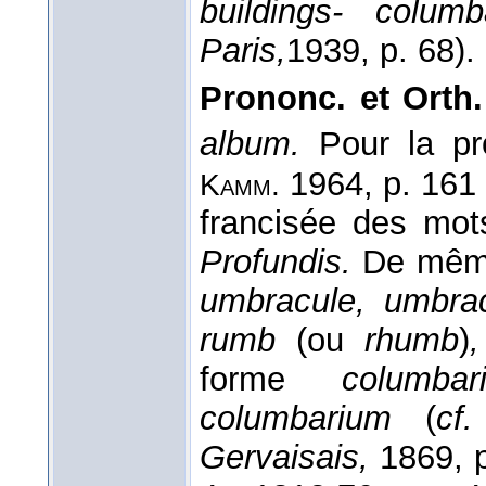
buildings- columb
Paris,
1939
, p. 68).
Prononc. et Orth.
album.
Pour la pro
1964, p. 161 :
Kamm.
francisée des mot
Profundis.
De mê
umbracule, umbrac
rumb
(ou
rhumb
)
forme
columbar
columbarium
(
cf.
Gervaisais,
1869, p