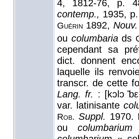
4, 1812-76, p. 
contemp.,
1935, p.
1892,
Nouv. 
Guérin
ou
columbaria
ds
cependant sa pr
dict. donnent enc
laquelle ils renvo
transcr. de cette 
Lang. fr.
: [kɔlɔ ̃b
var. latinisante
col
Suppl.
1970.
Rob.
ou
columbarium 
columbarium
« col