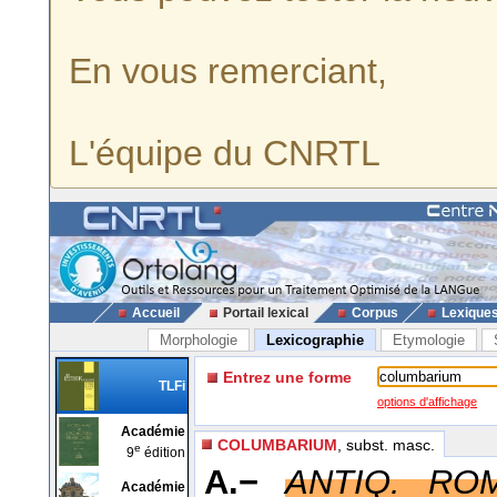
En vous remerciant,
L'équipe du CNRTL
Accueil
Portail lexical
Corpus
Lexique
Morphologie
Lexicographie
Etymologie
Entrez une forme
TLFi
options d'affichage
Académie
COLUMBARIUM
, subst. masc.
e
9
édition
A.−
ANTIQ. ROM
Académie