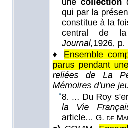
une
collection
q
qui par la présen
constitue à la fo
central de la
Journal,
1926
, p.
♦
Ensemble compl
parus pendant une
reliées de La Peti
Mémoires d'une jeun
8. ... Du Roy s'e
la Vie Françai
article...
G. de Ma