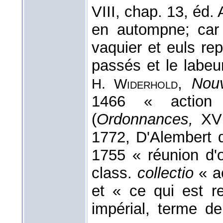
VIII, chap. 13, éd. 
en autompne; car
vaquier et euls re
passés et le labeu
,
Nouv
H. Widerhold
1466 « action
(
Ordonnances,
XV
1772, D'Alembert
1755 « réunion d'o
class.
collectio
« ac
et « ce qui est re
impérial, terme d