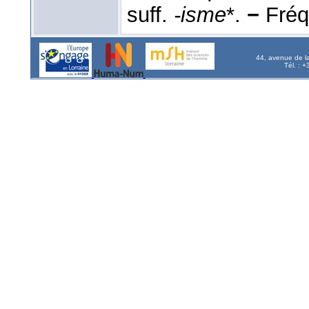
suff.
-isme
*.
−
Fréq.
44, avenue de l
Tél. : 