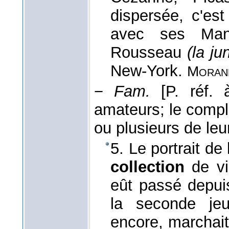
dispersée, c'es
avec ses Mane
Rousseau
(la ju
New-York.
Moran
−
Fam.
[P. réf.
amateurs; le compl
ou plusieurs de leur
5. Le portrait de
collection
de vis
eût passé depui
la seconde jeu
encore, marchait 