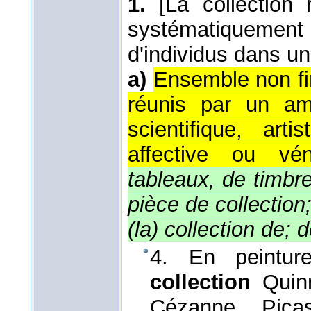
1.
[La collection 
systématiquement
d'individus dans une
a)
Ensemble non fin
réunis par un am
scientifique, arti
affective ou vén
tableaux, de timbres
pièce de collection;
(la) collection de; 
4. En peintur
collection
Quin
Cézanne, Pica