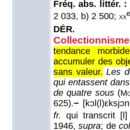
Fréq. abs. littér. :
2 033, b) 2 500;
xx
DÉR.
Collectionnisme
tendance morbide
accumuler des obje
sans valeur.
Les d
qui entassent dans
de quatre sous
(
Mo
625).
−
[kɔl(l)εksjɔ
fr.
qui transcrit [l
1946,
supra
; de
co