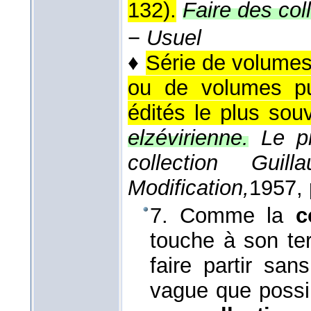
132).
Faire des col
−
Usuel
♦
Série de volumes
ou de volumes pu
édités le plus sou
elzévirienne.
Le p
collection Guil
Modification,
1957
,
7. Comme la
c
touche à son ter
faire partir san
vague que possi