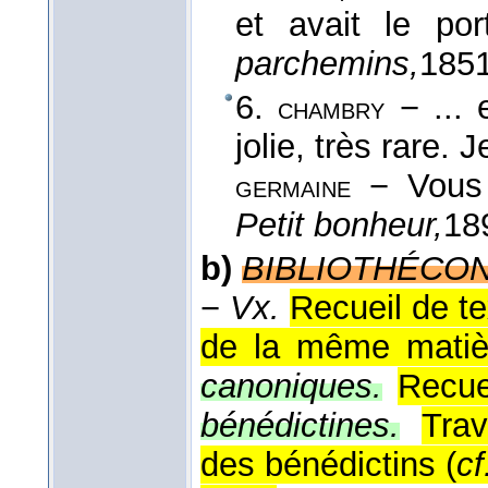
et avait le po
parchemins,
185
6.
− ... 
chambry
jolie, très rare. 
− Vous 
germaine
Petit bonheur,
18
b)
BIBLIOTHÉCO
−
Vx.
Recueil de te
de la même matiè
canoniques.
Recue
bénédictines.
Trav
des bénédictins (
cf