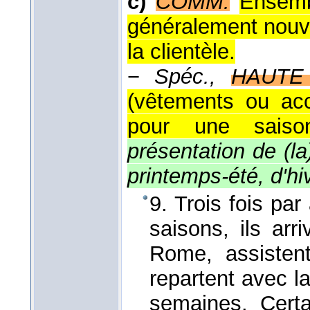
c)
COMM.
Ensemb
généralement nouve
la clientèle.
−
Spéc.,
HAUTE
(vêtements ou acc
pour une saiso
présentation de (la)
printemps-été, d'hi
9. Trois fois pa
saisons, ils ar
Rome, assisten
repartent avec l
semaines. Cert