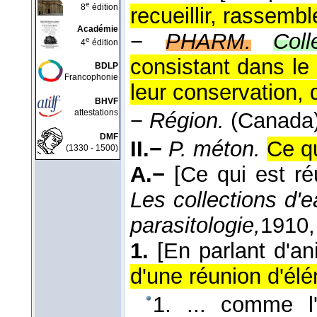
e
8
édition
recueillir, rassembl
Académie
−
PHARM.
Col
e
4
édition
consistant dans le
BDLP
Francophonie
leur conservation
BHVF
attestations
−
Région.
(Canada)
DMF
II.−
P. méton.
Ce qu
(1330 - 1500)
A.−
[Ce qui est r
Les collections d'
parasitologie,
1910
,
1.
[En parlant d'a
d'une réunion d'élé
1. ... comme l