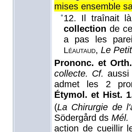
mises ensemble sa
12. Il traînait 
collection
de ce
a pas les parei
,
Le Peti
Léautaud
Prononc. et Orth.
collecte. Cf.
auss
admet les 2 pro
Étymol. et Hist. 
(
La Chirurgie de l
Södergård ds
Mél. 
action de cueillir l