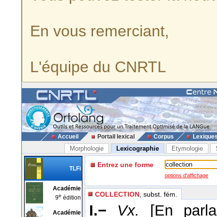
En vous remerciant,
L'équipe du CNRTL
Accueil
Portail lexical
Corpus
Lexique
Morphologie
Lexicographie
Etymologie
Entrez une forme
TLFi
options d'affichage
Académie
COLLECTION
, subst. fém.
e
9
édition
I.−
Vx.
[En parla
Académie