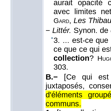
aurait opacité 
avec limites ne
,
Les Thibaul
Gard
−
Littér.
Synon. de
3. ... est-ce que
ce que ce qui est 
collection
?
Hug
303.
B.−
[Ce qui est 
juxtaposés, conserv
d'éléments group
communs.