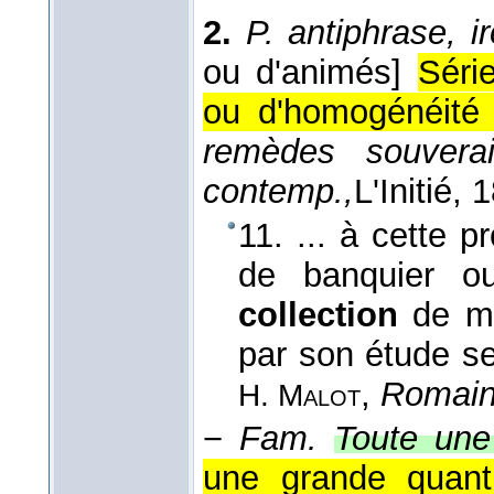
2.
P. antiphrase, ir
ou d'animés]
Séri
ou d'homogénéité 
remèdes souvera
contemp.,
L'Initié
, 
11. ... à cette p
de banquier ou
collection
de ma
par son étude se
,
Romain 
H. Malot
−
Fam.
Toute une 
une grande quant