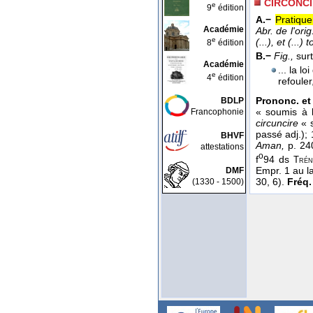
CIRCONC
e
9
édition
A.−
Pratique
Académie
Abr. de l'orig
e
(...), et (...
8
édition
B.−
Fig.,
surt
Académie
... la lo
e
4
édition
refouler
Prononc. et 
BDLP
« soumis à l
Francophonie
circuncire
« s
passé adj.);
BHVF
Aman,
p. 24
attestations
o
f
94 ds
Trén
Empr. 1 au la
DMF
30, 6).
Fréq. 
(1330 - 1500)