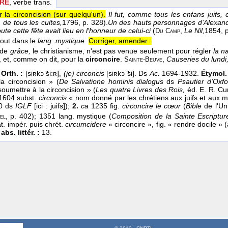
IRE
, verbe trans.
r la circoncision (sur quelqu'un).
Il fut, comme tous les enfans juifs, 
. de tous les cultes,
1796
, p. 328).
Un des hauts personnages d'Alexandrie
) toute cette fête avait lieu en l'honneur de celui-ci
(
,
Le Nil,
1854
, 
Du Camp
out dans le
lang. mystique.
Corriger, amender :
i de
grâce,
le christianisme, n'est pas venue seulement pour régler
la n
, et, comme on dit, pour la
circoncire
.
,
Causeries du lundi
Sainte-Beuve
Orth. :
[siʀkɔ ̃si:ʀ],
(je) circoncis
[siʀkɔ ̃si]. Ds
Ac.
1694-1932.
Étymol. 
a circoncision » (
De Salvatione hominis dialogus
ds
Psautier d'Oxfo
oumettre à la circoncision » (
Les quatre Livres des Rois,
éd. E. R. Cur
 1604 subst.
circoncis
« nom donné par les chrétiens aux juifs et aux 
0 ds
IGLF
[ici : juifs]);
2.
ca
1235 fig.
circoncire le cœur
(
Bible
de l'Uni
, p. 402); 1351 lang. mystique (
Composition de la Sainte Escriptur
el
t. impér. puis chrét.
circumcidere
« circoncire », fig. « rendre docile »
abs. littér. :
13.