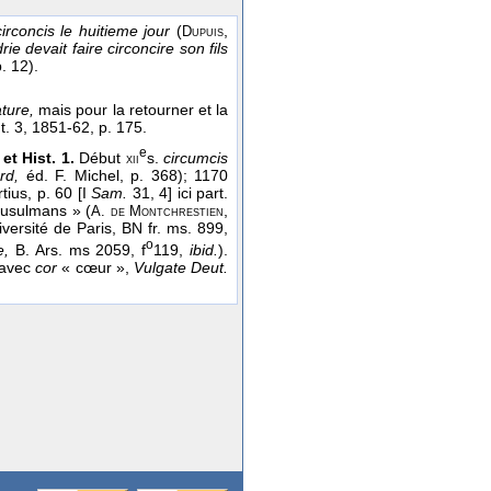
circoncis le huitieme jour
(
,
Dupuis
 devait faire circoncire son fils
p. 12).
ature,
mais pour la retourner et la
,
t. 3
, 1851-62
, p. 175.
e
et Hist. 1.
Début
s.
circumcis
xii
rd,
éd. F. Michel, p. 368); 1170
tius, p. 60 [I
Sam.
31, 4] ici part.
musulmans » (
,
A. de Montchrestien
versité de Paris, BN fr. ms. 899,
o
e,
B. Ars. ms 2059, f
119,
ibid.
).
 (avec
cor
« cœur »,
Vulgate Deut.