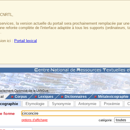
u CNRTL,
services, la version actuelle du portail sera prochainement remplacée par un
 une refonte complète de l'interface adaptée à tous les supports (ordinateurs, t
.
ion ici :
Portail lexical
cal
Corpus
Lexiques
Dictionnaires
Métalexicographie
icographie
Etymologie
Synonymie
Antonymie
Proxémie
C
ne forme
options d'affichage
catégorie :