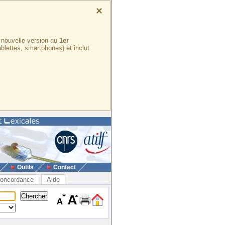
×
e nouvelle version au
1er
ablettes, smartphones) et inclut
Outils
Contact
oncordance
Aide