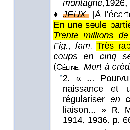
montagne,
1926
,
♦
JEUX.
[À l'écar
En une seule partie
Trente millions de
Fig., fam.
Très ra
coups en cinq se
(
,
Mort à crédi
Céline
2. « ... Pourv
naissance et u
régulariser
en
liaison... »
R. M
1914
, 1936
, p. 6