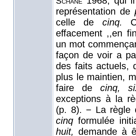
1968, qui i
Schane
représentation de
celle de
cinq.
Ce
effacement ,,en fi
un mot commençant
façon de voir a pa
des faits actuels,
plus le maintien, m
faire de
cinq, si
exceptions à la rè
(p. 8). − La règle
cinq
formulée init
huit,
demande à êt