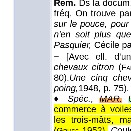
Rem.
Ds la docum.
fréq. On trouve pa
sur le pouce, pour v
n'en soit plus qu
Pasquier,
Cécile pa
−
[Avec ell. d'u
chevaux citron
(
Fa
80).
Une cinq chev
poing,
1948
, p. 75).
♦
Spéc.,
MAR.
commerce à voile
les trois-mâts, m
(
1952
).
Coul
Gruss