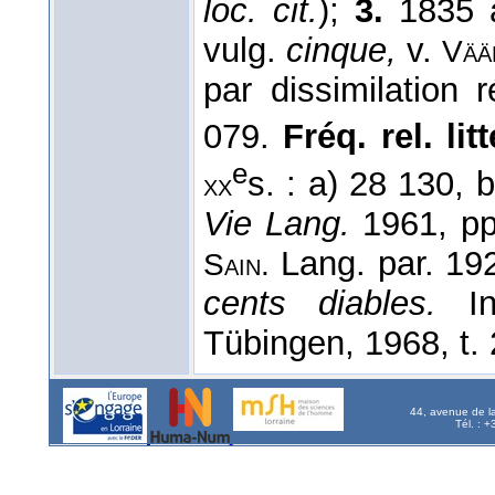
loc. cit.
);
3.
1835 a
vulg.
cinque,
v.
Vää
par dissimilation 
079.
Fréq. rel. litt
e
s. : a) 28 130, 
xx
Vie Lang.
1961, p
Lang. par. 19
Sain.
cents diables.
In
Tübingen, 1968, t. 
44, avenue de l
Tél. : 