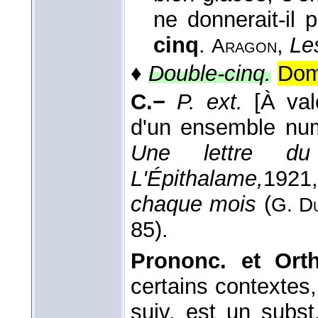
ne donnerait-il 
cinq
.
,
Le
Aragon
♦
Double-cinq.
Domi
C.−
P. ext.
[À val
d'un ensemble num
Une lettre du
L'Épithalame,
1921
chaque mois
(
G. D
85).
Prononc. et Orth
certains contextes, 
suiv. est un subst