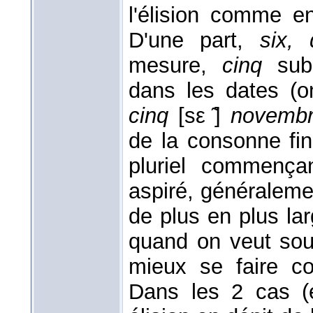
l'élision comme e
D'une part,
six, 
mesure,
cinq
subi
dans les dates (o
cinq
[sε ̃]
novemb
de la consonne fi
pluriel commenç
aspiré, généralemen
de plus en plus larg
quand on veut soul
mieux se faire co
Dans les 2 cas (é