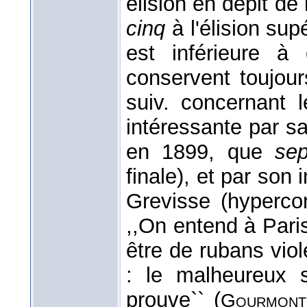
élision en dépit de
cinq
à l'élision su
est inférieure à
conservent toujour
suiv. concernant 
intéressante par sa
en 1899, que
sep
finale), et par son 
Grevisse (hypercor
,,On entend à Pari
être de rubans viol
: le malheureux sa
prouve`` (
Gourmont