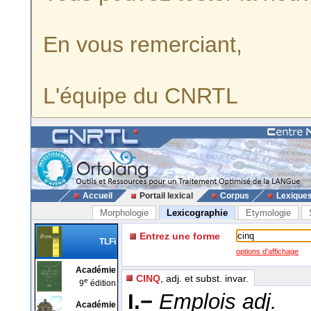
En vous remerciant,
L'équipe du CNRTL
Accueil
Portail lexical
Corpus
Lexique
Morphologie
Lexicographie
Etymologie
Entrez une forme
TLFi
options d'affichage
Académie
CINQ
, adj. et subst. invar.
e
9
édition
I.−
Emplois adj.
Académie