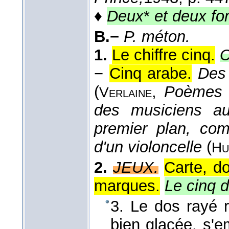
♦
Deux
*
et deux fon
B.−
P. méton.
1.
Le chiffre cinq.
C
−
Cinq arabe.
Des 
(
,
Poèmes s
Verlaine
des musiciens au
premier plan, co
d'un violoncelle
(
Hu
2.
JEUX.
Carte, d
marques.
Le cinq 
3. Le dos rayé r
bien glacée, s'e