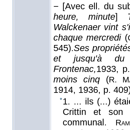
−
[Avec ell. du su
heure, minute
]
Walckenaer vint s'
chaque mercredi
(
545).
Ses propriétés
et jusqu'à d
Frontenac,
1933
, p
moins cinq
(
R. M
1914
, 1936
, p. 409
1. ... ils (...) ét
Crittin et so
communal.
Ram