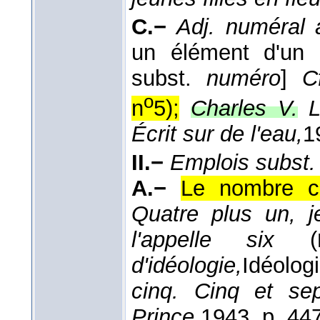
C.−
Adj. numéral 
un élément d'un 
subst.
numéro
]
C
o
n
5);
Charles V.
L
Écrit sur de l'eau,
1
II.−
Emplois subst.
A.−
Le nombre c
Quatre plus un, je
l'appelle six
(
d'idéologie,
Idéolog
cinq. Cinq et s
Prince,
1943
, p. 447