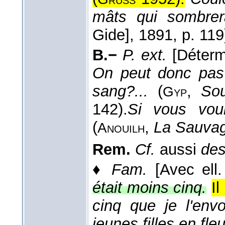
mâts qui sombrera
Gide]
, 1891
, p. 119
B.−
P. ext.
[Déter
On peut donc pas 
sang?...
(
,
Sou
Gyp
142).
Si vous voul
(
,
La Sauva
Anouilh
Rem.
Cf.
aussi
des
♦
Fam.
[Avec ell
était moins cinq.
Il
cinq que je l'envo
jeunes filles en fleu