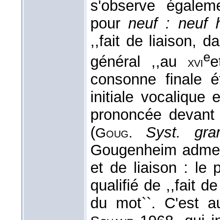
s'observe égalem
pour
neuf : neuf
,,fait de liaison, 
e
général ,,au
e
xvi
consonne finale 
initiale vocalique e
prononcée devant 
(
Syst. gr
Goug.
Gougenheim admet 
et de liaison : le
qualifié de ,,fait d
du mot``. C'est a