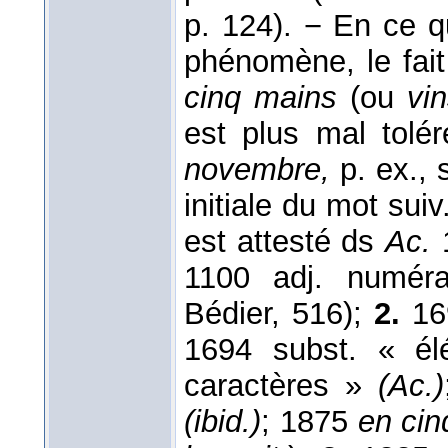
p. 124). − En ce q
phénomène, le fait
cinq mains
(ou
vin
est plus mal tol
novembre,
p. ex.,
initiale du mot sui
est attesté ds
Ac.
1100 adj. numéra
Bédier, 516);
2.
169
1694 subst. « él
caractères »
(Ac.)
(ibid.)
; 1875
en cin