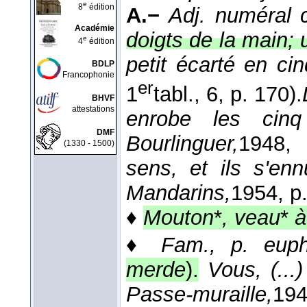
e
8
édition
A.−
Adj. numéral c
Académie
doigts de la main; 
e
4
édition
petit écarté en cin
BDLP
Francophonie
er
1
tabl., 6, p. 170).
BHVF
attestations
enrobe les cin
DMF
Bourlinguer,
1948
, 
(1330 - 1500)
sens, et ils s'enn
Mandarins,
1954
, p
♦
Mouton
*
, veau
*
à
♦
Fam., p. eup
merde
).
Vous, (...
Passe-muraille,
19