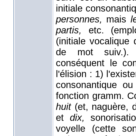
initiale consonant
personnes,
mais
l
partis,
etc. (empl
(initiale vocalique
de mot suiv.).
conséquent le c
l'élision : 1) l'exis
consonantique ou 
fonction gramm. 
huit
(et, naguère,
et
dix,
sonorisati
voyelle (cette so