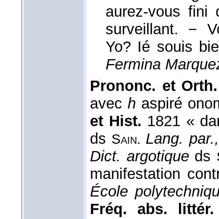
aurez-vous fini 
surveillant. −
Yo? Ié souis bi
Fermina Marque
Prononc. et Orth.
avec
h
aspiré ono
et Hist.
1821 « dan
ds
Lang. par.,
Sain.
Dict. argotique
ds
manifestation cont
École polytechniqu
Fréq. abs. littér.