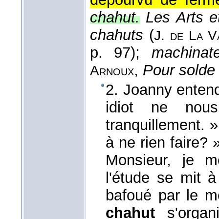
chahut.
Les Arts e
chahuts
(
J. de La V
p. 97);
machinat
,
Pour solde
Arnoux
2. Joanny entend
idiot ne nous
tranquillement. 
à ne rien faire?
Monsieur, je m
l'étude se mit à
bafoué par le me
chahut
s'organ