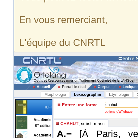
En vous remerciant,
L'équipe du CNRTL
Accueil
Portail lexical
Corpus
Lexique
Morphologie
Lexicographie
Etymologie
Entrez une forme
TLFi
options d'affichage
Académie
CHAHUT
, subst. masc.
e
9
édition
A.−
[À Paris, v
Académie