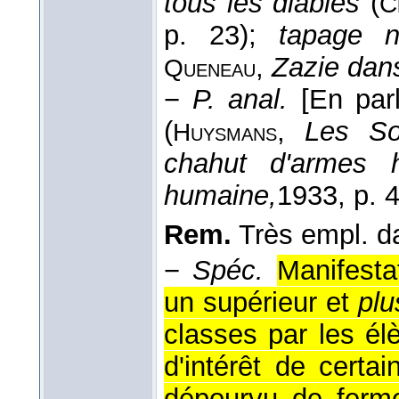
tous les diables
(
C
p. 23);
tapage n
,
Zazie dans
Queneau
−
P. anal.
[En parl
(
,
Les Sœ
Huysmans
chahut d'armes h
humaine,
1933
, p. 
Rem.
Très empl. da
−
Spéc.
Manifesta
un supérieur et
plu
classes par les él
d'intérêt de certa
dépourvu de ferme