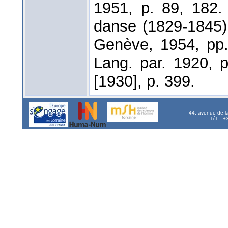
1951, p. 89, 182
danse (1829-1845
Genève, 1954, pp
Lang. par. 1920, 
[1930], p. 399.
44, avenue de l
Tél. : 