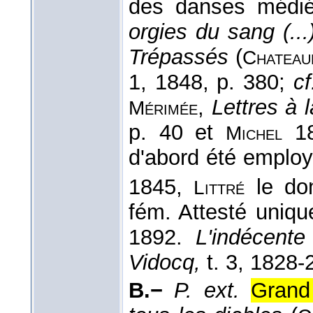
des danses médi
orgies du sang (..
Trépassés
(
Chateau
1, 1848, p. 380;
cf
,
Lettres à 
Mérimée
p. 40 et
18
Michel
d'abord été emplo
1845,
le do
Littré
fém. Attesté uniq
1892.
L'indécente
Vidocq,
t. 3, 1828-2
B.−
P. ext.
Grand