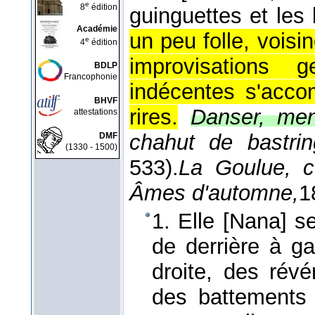
e
8
édition
guinguettes et les 
Académie
un peu folle, voisi
e
4
édition
improvisations g
BDLP
Francophonie
indécentes s'acco
BHVF
rires.
Danser, men
attestations
chahut de bastri
DMF
(1330 - 1500)
533).
La Goulue, c
Âmes d'automne,
1
1. Elle [Nana] se 
de derrière à g
droite, des rév
des battements 