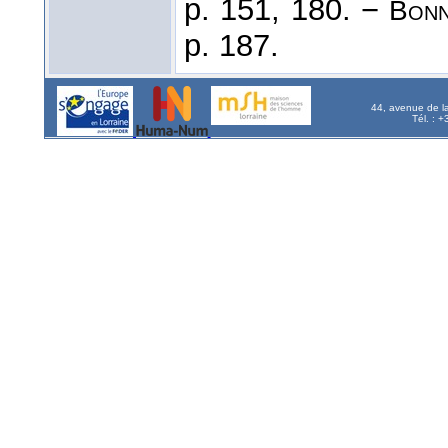
p. 151, 180. −
Bonn
p. 187.
44, avenue de l
Tél. : 