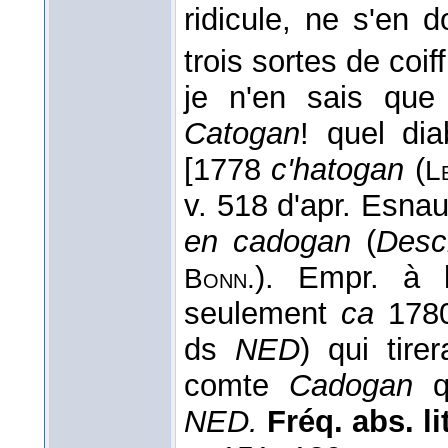
ridicule, ne s'en do
trois sortes de coif
je n'en sais que
Catogan
! quel di
[1778
c'hatogan
(
L
v. 518 d'apr. Esnau
en cadogan
(
Desc
). Empr. à l
Bonn.
seulement
ca
1780
ds
NED
) qui tir
comte
Cadogan
qu
NED.
Fréq. abs. lit