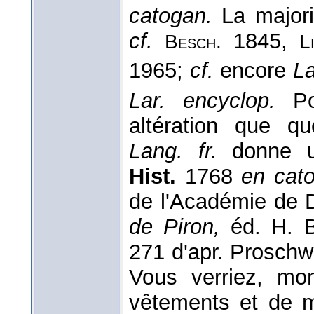
catogan.
La majori
cf.
1845,
Besch.
L
1965;
cf.
encore
La
Lar. encyclop.
P
altération que q
Lang. fr.
donne u
Hist.
1768
en cat
de l'Académie de D
de Piron,
éd. H. B
271 d'apr. Proschw
Vous verriez, mon
vêtements et de m