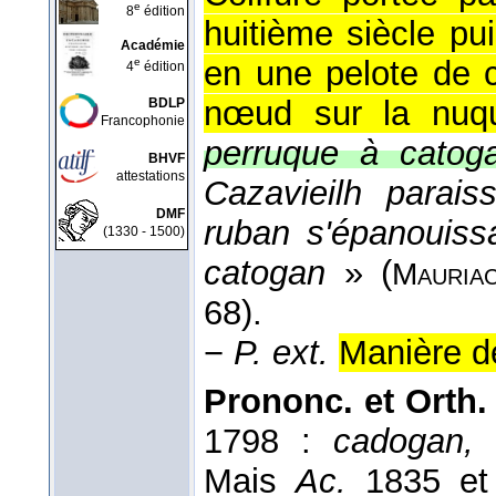
e
8
édition
huitième siècle pu
Académie
en une pelote de 
e
4
édition
nœud sur la nuq
BDLP
Francophonie
perruque à catoga
BHVF
attestations
Cazavieilh parai
DMF
ruban s'épanouiss
(1330 - 1500)
catogan
» (
Mauria
68).
−
P. ext.
Manière d
Prononc. et Orth. 
1798 :
cadogan,
,
Mais
Ac.
1835 et