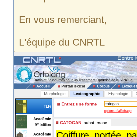
En vous remerciant,
L'équipe du CNRTL
Accueil
Portail lexical
Corpus
Lexique
Morphologie
Lexicographie
Etymologie
Entrez une forme
TLFi
options d'affichage
Académie
CATOGAN
, subst. masc.
e
9
édition
Coiffure portée pa
Académie