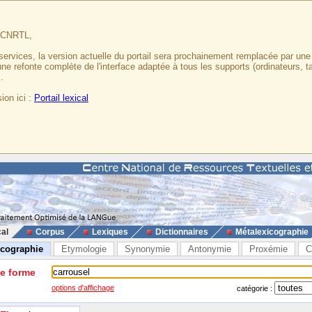
u CNRTL,
services, la version actuelle du portail sera prochainement remplacée par un
 une refonte complète de l'interface adaptée à tous les supports (ordinateurs, t
.
ion ici :
Portail lexical
cal
Corpus
Lexiques
Dictionnaires
Métalexicographie
icographie
Etymologie
Synonymie
Antonymie
Proxémie
C
ne forme
options d'affichage
catégorie :