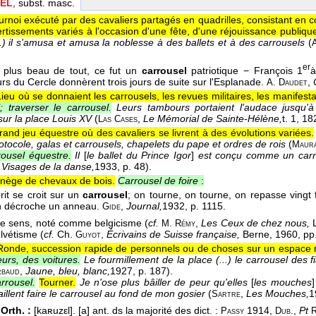
EL
, subst. masc.
urnoi exécuté par des cavaliers partagés en quadrilles, consistant en 
ertissements variés à l'occasion d'une fête, d'une réjouissance publiqu
..) il s'amusa et amusa la noblesse à des ballets et à des carrousels
(
er
le plus beau de tout, ce fut un
carrousel
patriotique − François 1
à
rs du Cercle donnèrent trois jours de suite sur l'Esplanade.
,
A. Daudet
Lieu où se donnaient les carrousels, les revues militaires, les manifestat
; traverser le carrousel.
Leurs tambours portaient l'audace jusqu'à 
sur la place Louis XV
(
,
Le Mémorial de Sainte-Hélène,
t. 1
, 18
Las Cases
rand jeu équestre où des cavaliers se livrent à des évolutions variées.
otocole, galas et carrousels, chapelets du pape et ordres de rois
(
Maur
ousel équestre.
Il
[
le ballet du Prince Igor
]
est conçu comme un carr
 Visages de la danse,
1933
, p. 48).
nège de chevaux de bois.
Carrousel de foire
:
rit se croit sur un
carrousel
; on tourne, on tourne, on repasse vingt 
n décroche un anneau.
,
Journal,
1932
, p. 1115.
Gide
e sens, noté comme belgicisme (
cf.
,
Les Ceux de chez nous,
L
M. Rémy
lvétisme (
cf.
Ch.
,
Écrivains de Suisse française,
Berne, 1960, pp.
Guyot
Ronde, succession rapide de personnels ou de choses sur un espace r
rs, des voitures.
Le fourmillement de la place (...) le carrousel des 
,
Jaune, bleu, blanc,
1927
, p. 187).
rbaud
arrousel.
Tourner.
Je n'ose plus bâiller de peur qu'elles
[
les mouches
aillent faire le carrousel au fond de mon gosier
(
,
Les Mouches,
1
Sartre
Orth. :
[kaʀuzεl]. [a] ant. ds la majorité des dict. :
1914,
,
Pt
Passy
Dub.
R