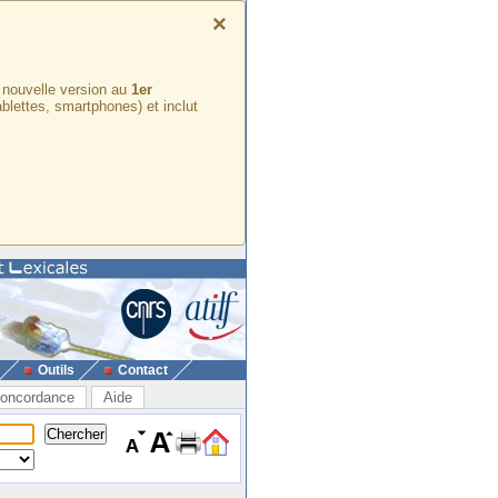
×
e nouvelle version au
1er
ablettes, smartphones) et inclut
Outils
Contact
oncordance
Aide