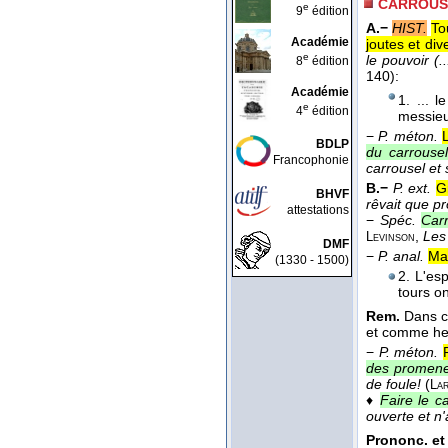
CARROUS
e
9
édition
A.−
HIST.
To
Académie
joutes et div
e
le pouvoir (.
8
édition
140):
Académie
1. ... 
e
4
édition
messieu
−
P. méton.
BDLP
du carrousel
Francophonie
carrousel et 
B.−
P. ext.
G
BHVF
rêvait que pr
attestations
−
Spéc.
Carr
,
Les
Levinson
DMF
−
P. anal.
Ma
(1330 - 1500)
2. L'esp
tours o
Rem.
Dans c
et comme he
−
P. méton.
des promeneu
de foule!
(
La
♦
Faire le c
ouverte et n'
Prononc. et 