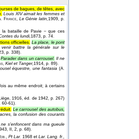
courses de bagues, de têtes, avec
e.
Louis XIV aimait les femmes et
,
Le Génie latin,
1909
, p.
A. France
 la bataille de Pavie − que ces
Contes du lundi,
1873
, p. 74.
ions officielles.
La place, le pont
venir battre la générale sur le
23
, p. 338).
Parader dans un carrousel.
Il ne
,
Kiel et Tanger,
1914
, p. 89).
as
ousel équestre, une fantasia
(
A.
fois au même endroit; à certains
iège, 1916, éd. de 1942, p. 267)
 60-61).
éduit.
Le carrousel des autobus,
fiacres, la confusion des courants
]
ne s'enfoncent dans ma gueule
943
, II, 2, p. 68).
,
Pt Lar.
1968 et
Lar. Lang. fr.,
ob.