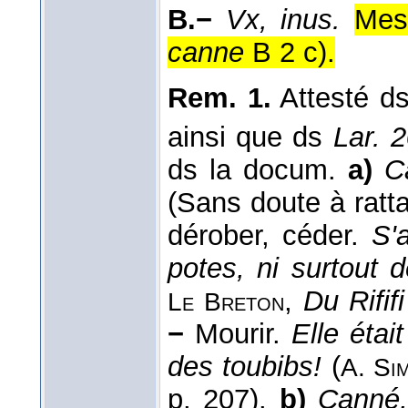
B.−
Vx, inus.
Mesu
canne
B 2 c).
Rem. 1.
Attesté ds
ainsi que ds
Lar. 
ds la docum.
a)
C
(Sans doute à ratt
dérober, céder.
S'
potes, ni surtout 
,
Du Rifi
Le Breton
−
Mourir.
Elle étai
des toubibs!
(
A. Si
p. 207).
b)
Canné,