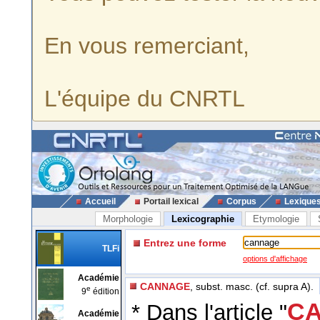
En vous remerciant,
L'équipe du CNRTL
Accueil
Portail lexical
Corpus
Lexique
Morphologie
Lexicographie
Etymologie
Entrez une forme
TLFi
options d'affichage
Académie
CANNAGE
, subst. masc. (cf. supra A).
e
9
édition
CA
* Dans l'article "
Académie