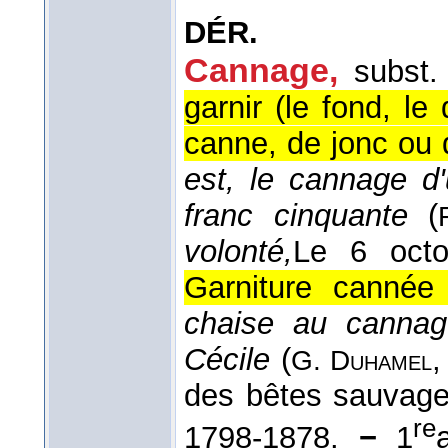
DÉR.
Cannage
,
subst.
garnir (le fond, le
canne, de jonc ou d
est, le cannage d
franc cinquante
(
volonté,
Le 6 octo
Garniture cannée 
chaise au cannage
Cécile
(
G. Duhamel
des bêtes sauvag
re
1798-1878.
−
1