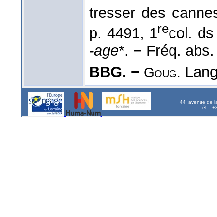
tresser des canne
re
p. 4491, 1
col. d
-age
*.
−
Fréq. abs. l
BBG. −
Lang.
Goug.
44, avenue de l
Tél. : 