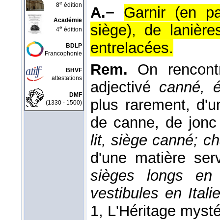
e
8
édition
A.−
Garnir (en pa
Académie
siège), de lanièr
e
4
édition
entrelacées.
BDLP
Francophonie
Rem.
On rencontr
BHVF
attestations
adjectivé
canné, 
DMF
plus rarement, d'u
(1330 - 1500)
de canne, de jonc
lit, siège canné; 
d'une matière ser
sièges longs en 
vestibules en Ital
1, L'Héritage mysté