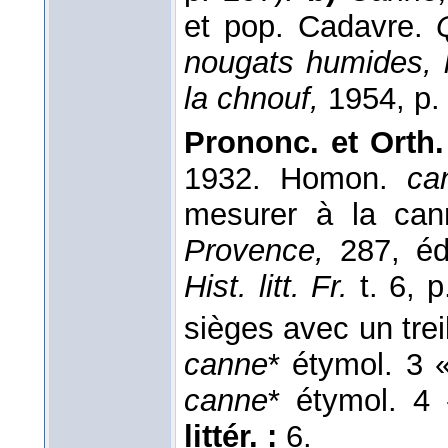
et pop. Cadavre.
nougats humides, 
la chnouf,
1954, p.
Prononc. et Orth.
1932. Homon.
ca
mesurer à la can
Provence,
287, édi
Hist. litt. Fr.
t. 6, p
sièges avec un trei
canne
* étymol. 3 
canne
* étymol. 4
littér. :
6.