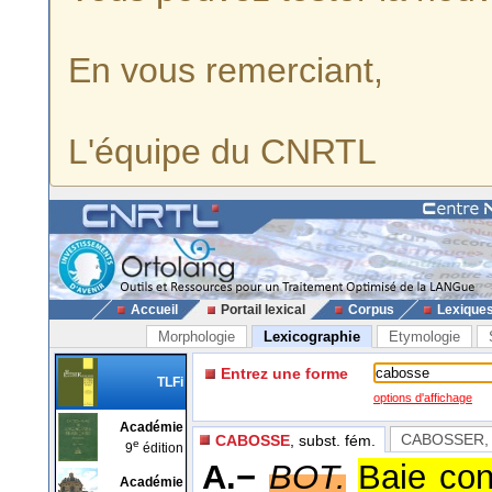
En vous remerciant,
L'équipe du CNRTL
Accueil
Portail lexical
Corpus
Lexique
Morphologie
Lexicographie
Etymologie
Entrez une forme
TLFi
options d'affichage
Académie
CABOSSER
,
CABOSSE
, subst. fém.
e
9
édition
A.−
BOT.
Baie con
Académie