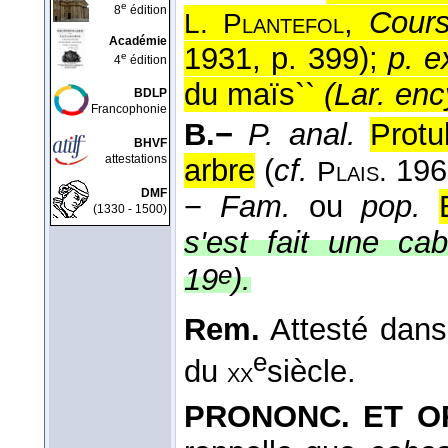
e
8
édition
,
Cours
L. Plantefol
Académie
1931, p. 399);
p. e
e
4
édition
du maïs``
(Lar. enc
BDLP
Francophonie
B.−
P. anal.
Protu
BHVF
attestations
arbre
(
cf.
196
Plais.
DMF
−
Fam.
ou
pop.
(1330 - 1500)
s'est fait une c
e
19
).
Rem.
Attesté dans 
e
du
siècle.
xx
PRONONC. ET OR