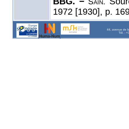
BBG. −
Sourc
Sain.
1972 [1930], p. 169
44, avenue de l
Tél. : 