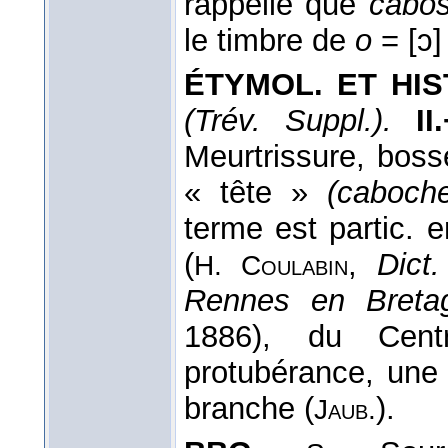
rappelle que
cabo
le timbre de
o
= [ɔ]
ÉTYMOL. ET HIST
(Trév. Suppl.).
II
Meurtrissure, boss
« tête »
(caboch
terme est partic. 
(
,
Dict
H. Coulabin
Rennes en Breta
1886), du Cen
protubérance, une 
branche (
).
Jaub.