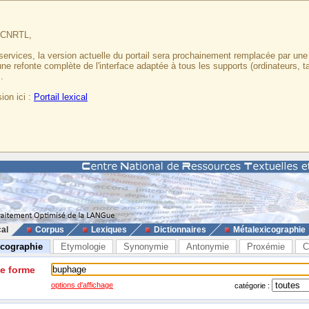
u CNRTL,
services, la version actuelle du portail sera prochainement remplacée par un
 une refonte complète de l'interface adaptée à tous les supports (ordinateurs, t
.
ion ici :
Portail lexical
cal
Corpus
Lexiques
Dictionnaires
Métalexicographie
icographie
Etymologie
Synonymie
Antonymie
Proxémie
C
ne forme
options d'affichage
catégorie :