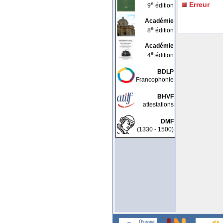
e
Erreur
9
édition
Académie
e
8
édition
Académie
e
4
édition
BDLP
Francophonie
BHVF
attestations
DMF
(1330 - 1500)