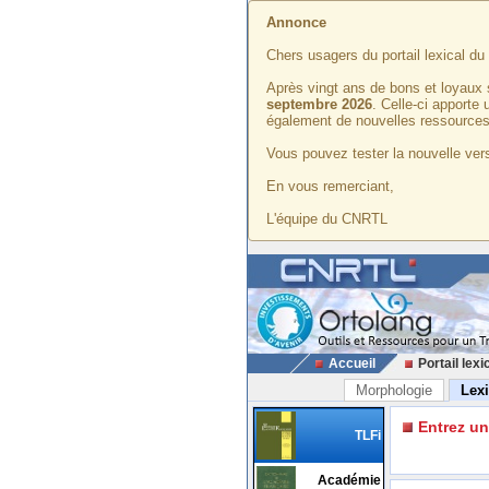
Annonce
Chers usagers du portail lexical d
Après vingt ans de bons et loyaux 
septembre 2026
. Celle-ci apporte
également de nouvelles ressources
Vous pouvez tester la nouvelle vers
En vous remerciant,
L'équipe du CNRTL
Accueil
Portail lexi
Morphologie
Lex
Entrez u
TLFi
Académie