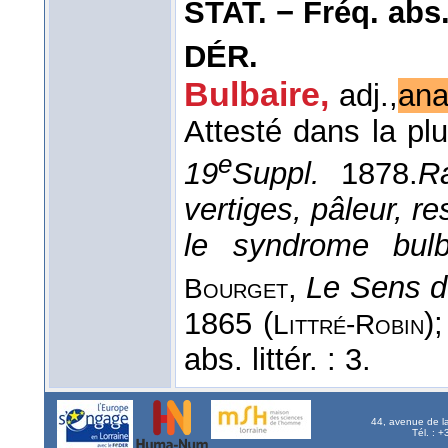
STAT. − Fréq. abs. l
DÉR.
Bulbaire
,
adj.,
ana
Attesté dans la plu
e
19
Suppl.
1878.
R
vertiges, pâleur, r
le syndrome bul
,
Le Sens d
Bourget
1865 (
)
Littré-Robin
abs. littér. : 3.
44, avenue de l
Tél. : 