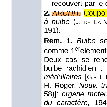
recouvert par le 
2.
ARCHIT.
Coupol
à bulbe
(
J. de La 
191).
Rem. 1.
Bulbe
se
er
comme 1
élément
Deux cas se renc
bulbe rachidien :
médullaires
[
G.-H.
H. Roger,
Nouv. tr
58)];
organe moteu
du caractère,
1946