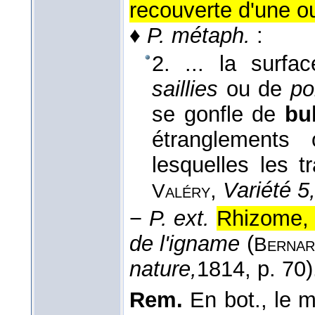
recouverte d'une ou
♦
P. métaph.
:
2. ... la surfa
saillies
ou de
po
se gonfle de
bu
étranglements
lesquelles les 
,
Variété 5
Valéry
−
P. ext.
Rhizome, 
de l'igname
(
Bernar
nature,
1814
, p. 70)
Rem.
En bot., le 