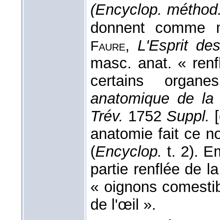
(Encyclop. méthod.
donnent comme ma
,
L'Esprit de
Faure
masc. anat. « renf
certains organ
anatomique de la 
Trév.
1752
Suppl.
[
anatomie fait ce n
(
Encyclop.
t. 2). E
partie renflée de l
« oignons comestib
de l'œil ».