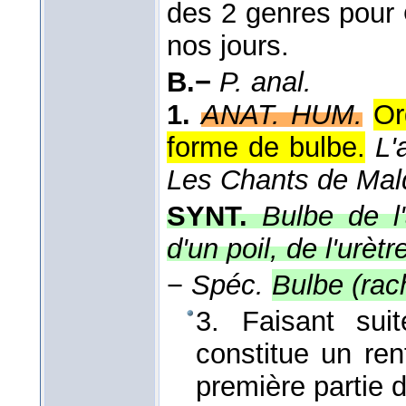
des 2 genres pour
nos jours.
B.−
P. anal.
1.
ANAT. HUM.
Or
forme de bulbe.
L'
Les Chants de Mald
SYNT.
Bulbe de l
d'un poil, de l'urètr
−
Spéc.
Bulbe (rac
3. Faisant su
constitue un re
première partie d