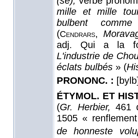
(se),
verbe pronom.
mille et mille tou
bulbent comme 
(
,
Moravag
Cendrars
adj. Qui a la 
L'industrie de Ch
éclats bulbés
» (
Hi
PRONONC. :
[bylb
ÉTYMOL. ET HIST.
(
Gr. Herbier,
461 
1505 « renflement 
de honneste volu