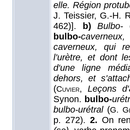
elle. Région protub
J. Teissier, G.-H. 
462)].
b)
Bulbo-
d
bulbo-
caverneux,
caverneux, qui r
l'urètre, et dont 
d'une ligne médi
dehors, et s'atta
(
,
Leçons d'
Cuvier
Synon.
bulbo-
urét
bulbo-urétral
(
G. G
p. 272).
2.
On ren