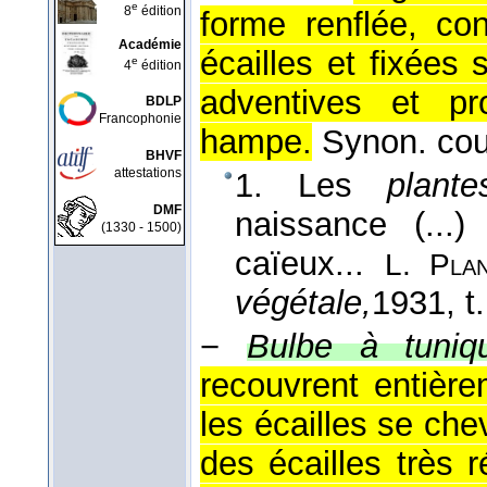
e
8
édition
forme renflée, con
Académie
écailles et fixées
e
4
édition
adventives et p
BDLP
Francophonie
hampe.
Synon. cou
BHVF
attestations
1. Les
plan
DMF
naissance (..
(1330 - 1500)
caïeux...
L. Pla
végétale,
1931
, t
−
Bulbe à tuniq
recouvrent entière
les écailles se ch
des écailles très 