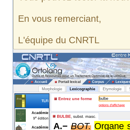
En vous remerciant,
L'équipe du CNRTL
Accueil
Portail lexical
Corpus
Lexique
Morphologie
Lexicographie
Etymologie
Entrez une forme
TLFi
options d'affichage
Académie
BULBE
, subst. masc.
e
9
édition
A.−
BOT.
Organe s
Académie