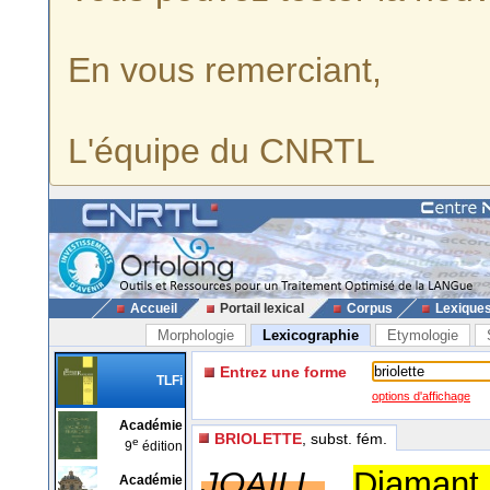
En vous remerciant,
L'équipe du CNRTL
Accueil
Portail lexical
Corpus
Lexique
Morphologie
Lexicographie
Etymologie
Entrez une forme
TLFi
options d'affichage
Académie
BRIOLETTE
, subst. fém.
e
9
édition
JOAILL.
Diamant
Académie