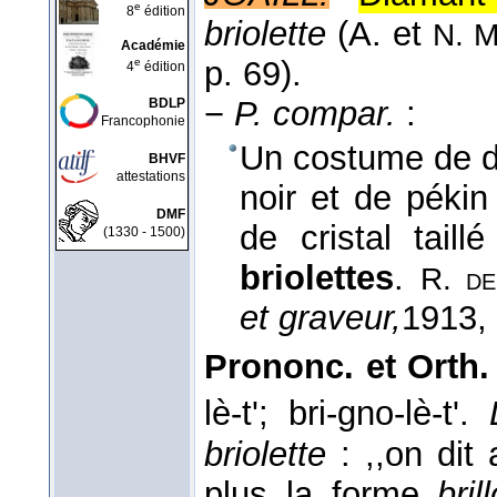
e
8
édition
briolette
(
A. et
N. M
Académie
p. 69).
e
4
édition
−
P. compar.
:
BDLP
Francophonie
Un costume de d
BHVF
attestations
noir et de pékin
DMF
de cristal tail
(1330 - 1500)
briolettes
.
R. d
et graveur,
1913
,
Prononc. et Orth.
lè-t'; bri-gno-lè-t'.
briolette
: ,,on dit
plus la forme
bril