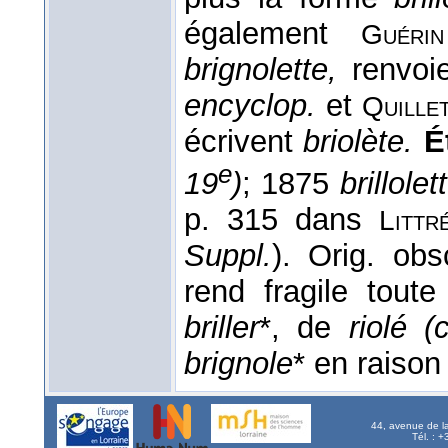
également
Guérin
brignolette,
renvoi
encyclop.
et
Quille
écrivent
briolète.
É
e
19
)
; 1875
brillolet
p. 315 dans
Litt
Suppl.
). Orig. obs
rend fragile tout
briller
*, de
riolé (
brignole
* en raison
44, avenue de l
Tél. : 