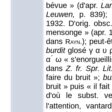
bévue » (d'apr.
Lar
Leuwen,
p. 839); 
1932. D'orig. obsc
mensonge » (apr. 1
dans
); peut-
Rayn.
burdit
glosé γ α υ ρ 
α ́ ω « s'enorgueill
dans
Z. fr. Spr. Lit
faire du bruit »;
bu
bruit » puis « il fa
d'où le subst. ve
l'attention, vanta