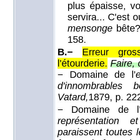
plus épaisse, vo
servira... C'est 
mensonge
bête
158.
B.−
Erreur gro
l'étourderie.
Faire,
− Domaine de l'
e
d'innombrables b
Vatard,
1879
, p. 22
− Domaine de l
représentation e
paraissent toutes 