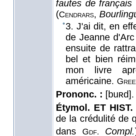
fautes de français 
(
,
Bourling
Cendrars
3. J'ai dit, en e
de Jeanne d'Arc é
ensuite de rattr
bel et bien réim
mon livre aprè
américaine.
Gree
Prononc. :
[buʀd].
Étymol. ET HIST.
de la crédulité de 
dans
Compl.
Gdf.