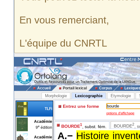
En vous remerciant,
L'équipe du CNRTL
Accueil
Portail lexical
Corpus
Lexique
Morphologie
Lexicographie
Etymologie
Entrez une forme
TLFi
options d'affichage
Académie
2
1
BOURDE
, s
BOURDE
, subst. fém.
e
9
édition
A.−
Histoire inven
Académie