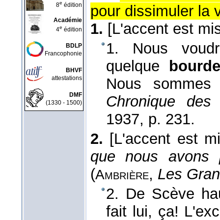
e
8
édition
pour dissimuler la v
Académie
1.
[L'accent est mis
e
4
édition
1. Nous voudri
BDLP
Francophonie
quelque
bourd
BHVF
attestations
Nous sommes t
DMF
Chronique des 
(1330 - 1500)
1937
, p. 231.
2.
[L'accent est m
que nous avons p
(
,
Les Gran
Ambrière
2. De Scève hau
fait lui, ça! L'e