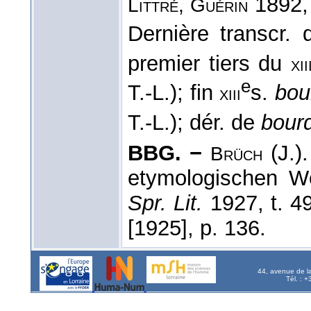
1892
Littré, Guérin
Dernière transcr.
premier tiers du
xii
e
T.-L.); fin
s.
bou
xiii
T.-L.); dér. de
bour
BBG. −
(J.)
Brüch
etymologischen W
Spr. Lit.
1927, t. 4
[1925], p. 136.
44, avenue de l
Tél. : 