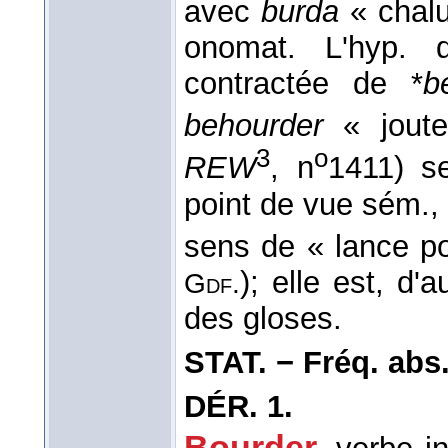
avec
burda
« chalu
onomat. L'hyp. 
contractée de *
b
behourder
« joute
3
o
REW
, n
1411) se
point de vue sém.
sens de « lance pou
); elle est, d'
Gdf.
des gloses.
STAT. − Fréq. abs. l
DÉR.
1.
Bourder
,