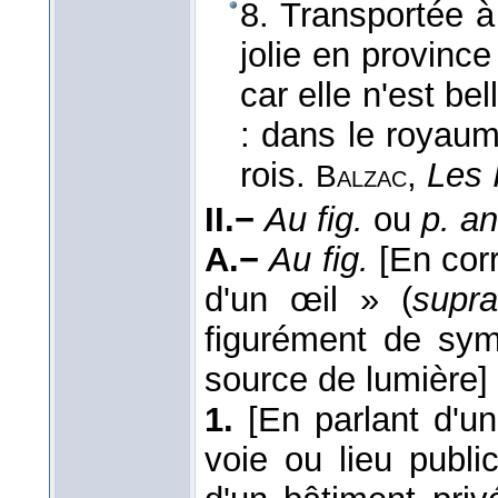
8. Transportée 
jolie en province
car elle n'est be
: dans le royau
rois.
,
Les 
Balzac
II.−
Au fig.
ou
p. an
A.−
Au fig.
[En cor
d'un œil » (
supra
figurément de symb
source de lumière]
1.
[En parlant d'u
voie ou lieu public