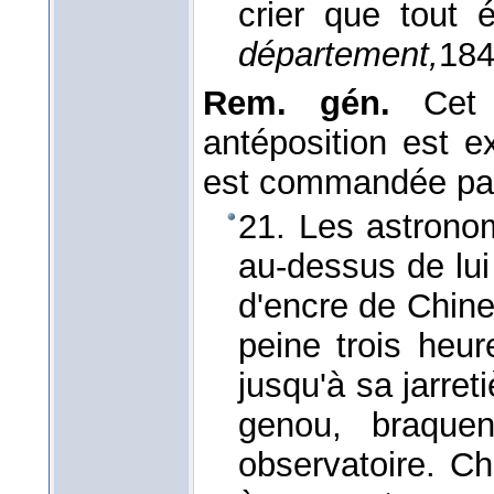
crier que tout é
département,
18
Rem. gén.
Cet a
antéposition est ex
est commandée par
21. Les astronom
au-dessus de lui
d'encre de Chine
peine trois heu
jusqu'à sa jarre
genou, braque
observatoire. C