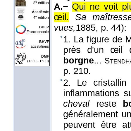
e
8
édition
A.−
Qui ne voit pl
Académie
œil.
Sa maîtresse
e
4
édition
vues,
1885
, p. 44):
BDLP
Francophonie
1. La figure de 
BHVF
attestations
près d'un œil q
DMF
borgne
...
Stendh
(1330 - 1500)
p. 210.
2. Le cristalli
inflammations s
cheval
reste
b
généralement un 
peuvent être at