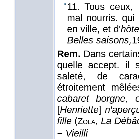
11. Tous ceux, 
mal nourris, qui 
en ville, et d'
hôte
Belles saisons,
1
Rem.
Dans certains 
quelle accept. il 
saleté, de cara
étroitement mêlé
cabaret borgne, o
[
Henriette
]
n'aperç
fille
(
,
La Débâ
Zola
−
Vieilli