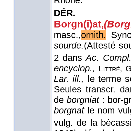
Rhône.
DÉR.
Borgn(i)at
,
(Bor
masc.,
ornith.
Syno
sourde.
(Attesté so
2 dans
Ac. Compl
encyclop.,
Littré, 
Lar. ill.,
le terme s
Seules transcr. d
de
borgniat
: bor-g
borgnat
le nom vulg
vulg. de la bécass