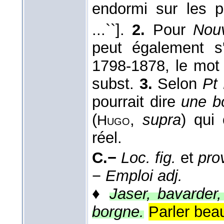
endormi sur les p
...``].
2.
Pour
Nouv
peut également 
1798-1878, le mot
subst.
3.
Selon
Pt 
pourrait dire
une bo
(
,
supra
) qui 
Hugo
réel.
C.−
Loc. fig.
et
pro
−
Emploi adj.
♦
Jaser, bavarder
borgne.
Parler bea