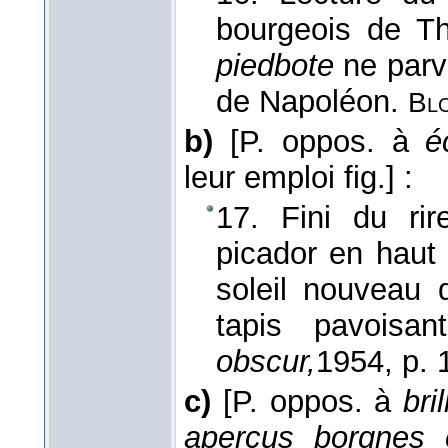
bourgeois de Th
piedbote
ne parvi
de Napoléon.
Bl
b)
[P. oppos. à
é
leur emploi fig.]
:
17. Fini du ri
picador en haut
soleil nouveau
tapis pavoisa
obscur,
1954
, p. 
c)
[P. oppos. à
bril
aperçus borgnes 