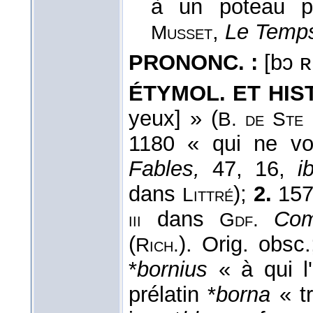
à un poteau pa
,
Le Temp
Musset
PRONONC. :
[bɔ ʀ
ÉTYMOL. ET HIST.
yeux] » (
B. de Ste
1180 « qui ne vo
Fables,
47, 16,
i
dans
);
2.
157
Littré
dans
Com
iii
Gdf.
(
). Orig. obsc.
Rich.
*
bornius
« à qui l
prélatin *
borna
« tr