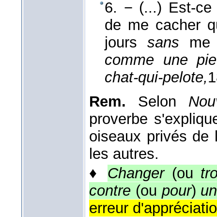
6. − (...) Est-c
de me cacher q
jours
sans
m
comme une pi
chat-qui-pelote,
1
Rem.
Selon
Nouv
proverbe s'expliqu
oiseaux privés de 
les autres.
♦
Changer
(ou
tr
contre
(ou
pour
)
un
erreur d'appréciat