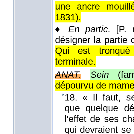
une ancre mouill
1831
).
♦
En partic.
[P.
désigner la partie c
Qui est tronqué 
terminale.
ANAT.
Sein
(fa
dépourvu de mamel
18. « Il faut, s
que quelque déf
l'effet de ses c
qui devraient se 