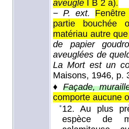
aveugle
I B 2 a).
−
P. ext.
Fenêtre
partie bouchée 
matériau autre que 
de papier goudro
aveuglées de quelq
La Mort est un 
Maisons
, 1946
, p. 
♦
Façade, muraill
comporte aucune ou
12. Au plus prè
espèce de ma