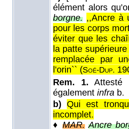
élément alors qu'o
borgne.
,,Ancre à 
pour les corps mor
éviter que les cha
la patte supérieure
remplacée par un
l'orin`` (
19
Soé-Dup.
Rem. 1.
Attesté 
également
infra
b.
b)
Qui est tronqu
incomplet.
♦
MAR.
Ancre bor