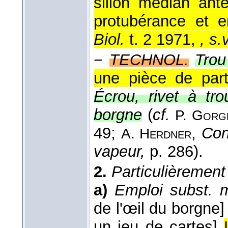
sillon médian ant
protubérance et e
Biol.
t. 2 1971,
, s.
−
TECHNOL.
Trou
une pièce de part
Écrou, rivet à tro
borgne
(
cf.
P. Gorg
49;
,
Con
A. Herdner
vapeur,
p. 286).
2.
Particulièrement
a)
Emploi subst. 
de l'œil du borgne]
un jeu de cartes]