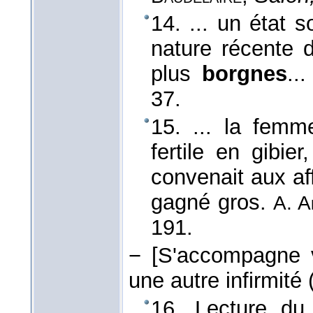
14. ... un état 
nature récente 
plus
borgnes
..
37.
15. ... la femm
fertile en gibier
convenait aux aff
gagné gros.
A. A
191.
−
[S'accompagne vo
une autre infirmité 
16. Lecture du