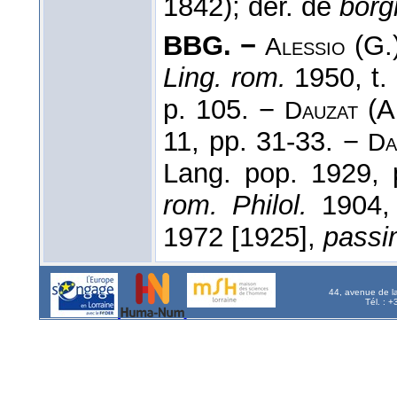
1842); dér. de
borg
BBG. −
(G.)
Alessio
Ling. rom.
1950, t.
p. 105. −
(A
Dauzat
11, pp. 31-33. −
Da
Lang. pop. 1929,
rom. Philol.
1904, 
1972 [1925],
passi
44, avenue de l
Tél. : 