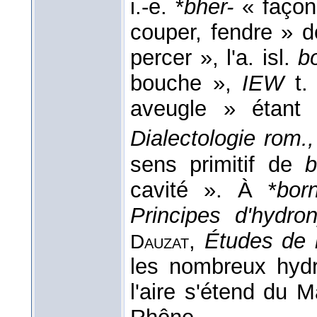
i.-e. *
bher-
« façon
couper, fendre » d
percer », l'a. isl.
b
bouche »,
IEW
t. 
aveugle » étant
Dialectologie rom.,
sens primitif de
b
cavité ». À *
bor
Principes d'hydr
,
Études de li
Dauzat
les nombreux hyd
l'aire s'étend du 