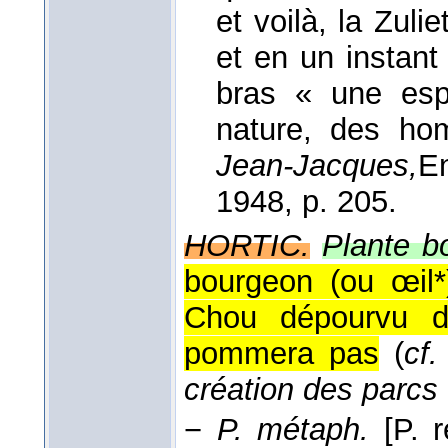
et voilà, la Zuli
et en un instant l
bras « une esp
nature, des ho
Jean-Jacques,
E
1948
, p. 205.
HORTIC.
Plante b
bourgeon (ou œil*)
Chou dépourvu d
pommera pas
(
cf.
création des parcs 
−
P. métaph.
[P. 