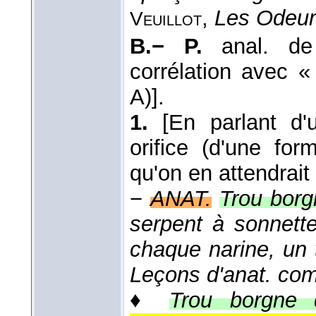
,
Les Odeur
Veuillot
B.− P.
anal. d
corrélation avec «
A)].
1.
[En parlant d
orifice (d'une for
qu'on en attendrait
−
ANAT.
Trou borg
serpent à sonnett
chaque narine, un 
Leçons d'anat. com
♦
Trou borgne d