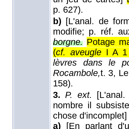
p. 627).
b)
[L'anal. de for
modifie; p. réf. a
borgne.
Potage ma
(
cf. aveugle
I A 1 
lèvres dans le p
Rocambole,
t. 3, L
158).
3.
P. ext.
[L'anal.
nombre il subsist
chose d'incomplet]
a)
[En parlant d