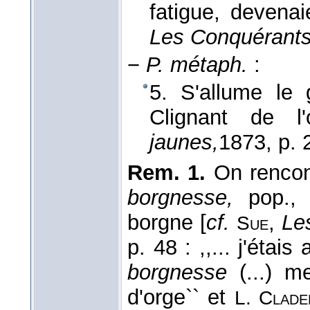
fatigue, devena
Les Conquérants
−
P. métaph.
:
5. S'allume le
Clignant de l
jaunes,
1873
, p. 
Rem. 1.
On rencont
borgnesse,
pop.,
borgne [
cf.
,
Le
Sue
p. 48 : ,,... j'étai
borgnesse
(...) me
d'orge`` et
L. Clade