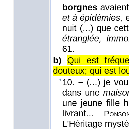
borgnes
avaient
et à épidémies,
nuit (...) que ce
étranglée, imm
61.
b)
Qui est fréque
douteux; qui est lo
10. − (...) je vo
dans une
mais
une jeune fille h
livrant...
Ponso
L'Héritage mysté