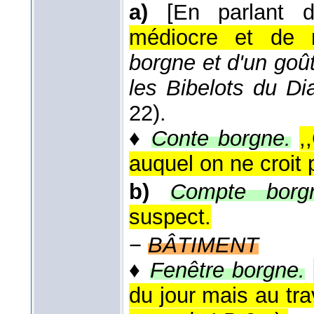
a)
[En parlant d
médiocre et de 
borgne et d'un goût 
les Bibelots du Dia
22).
♦
Conte borgne.
,
auquel on ne croit 
b)
Compte borg
suspect.
−
BÂTIMENT
♦
Fenêtre borgne.
du jour mais au tra