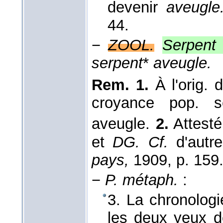
devenir
aveugl
44.
−
ZOOL.
Serpent
serpent
*
aveugle.
Rem. 1.
À l'orig. 
croyance pop. se
aveugle.
2.
Attest
et
DG. Cf.
d'autr
pays,
1909, p. 159
−
P. métaph.
:
3. La chronologie
les deux yeux de