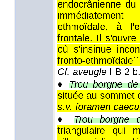
endocrânienne du f
immédiatement
ethmoïdale, à l'e
frontale. Il s'ouvr
où s'insinue inco
fronto-ethmoïdale``
Cf. aveugle
I B 2 b
♦
Trou borgne de 
située au sommet du
s.v. foramen caec
♦
Trou borgne d
triangulaire qui 