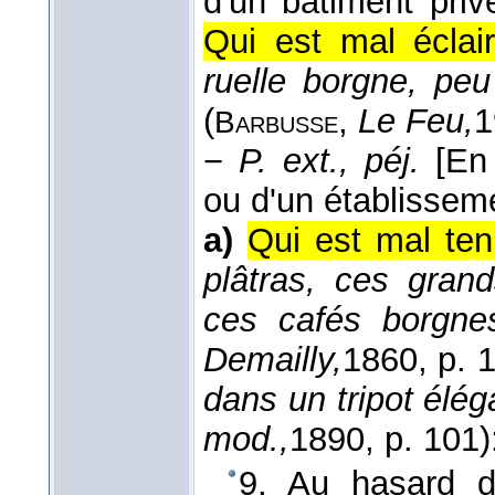
d'un bâtiment priv
Qui est mal éclair
ruelle borgne, pe
(
,
Le Feu,
1
Barbusse
−
P. ext., péj.
[En
ou d'un établisseme
a)
Qui est mal ten
plâtras, ces gran
ces cafés borgne
Demailly,
1860
, p. 
dans un tripot élég
mod.,
1890
, p. 101)
9. Au hasard d