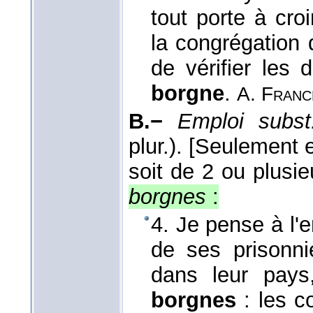
tout porte à cro
la congrégation d
de vérifier les 
borgne
.
A. Franc
B.−
Emploi subst
plur.).
[Seulement e
soit de 2 ou plusie
borgnes
:
4. Je pense à l'e
de ses prisonnie
dans leur pays
borgnes
: les c