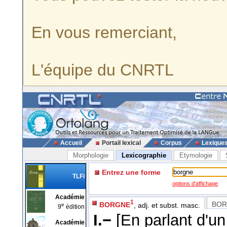
En vous remerciant,
L'équipe du CNRTL
Accueil
Portail lexical
Corpus
Lexique
Morphologie
Lexicographie
Etymologie
Entrez une forme
TLFi
options d'affichage
Académie
1
BOR
BORGNE
, adj. et subst. masc.
e
9
édition
I.−
[En parlant d'u
Académie