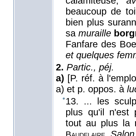
calamiteuse,
a
beaucoup de toit
bien plus suranné
sa
muraille
borg
Fanfare des Boer
et quelques fem
2.
Partic., péj.
a)
[P. réf. à l'empl
a) et p. oppos. à
lu
13. ... les scu
plus qu'il n'est
tout au plus la 
,
Salon
Baudelaire