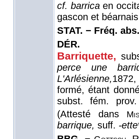
cf. barrica
en occit
gascon et béarnais
STAT. − Fréq. abs. l
DÉR.
Barriquette
,
sub
perce une barri
L'Arlésienne,
1872
,
formé, étant donné 
subst. fém. prov
(Attesté dans
Mis
barrique,
suff.
-ette
BBG. −
Re