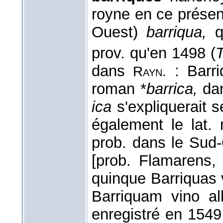
royne en ce présen
Ouest)
barriqua,
qu
prov. qu'en 1498 (
T
dans
: Barri
Rayn.
roman *
barrica,
dan
ica
s'expliquerait 
également le lat.
prob. dans le Sud-
[prob. Flamarens
quinque Barriquas 
Barriquam vino a
enregistré en 154