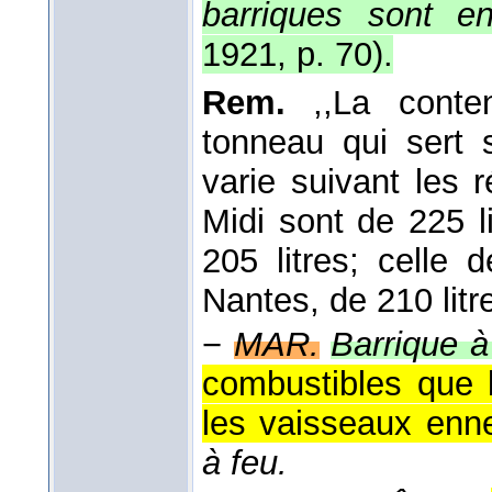
barriques sont 
1921, p. 70).
Rem.
,,La conten
tonneau qui sert s
varie suivant les 
Midi sont de 225 l
205 litres; celle 
Nantes, de 210 litre
−
MAR.
Barrique à
combustibles que l
les vaisseaux enne
à feu.