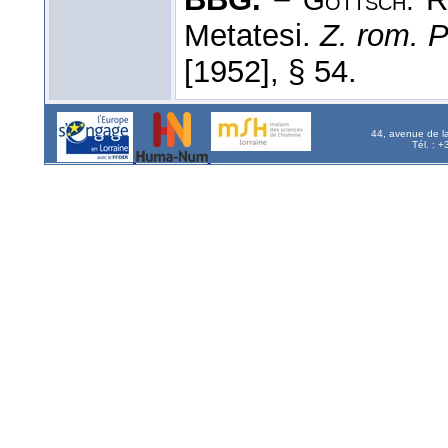
Gottsch.
Metatesi.
Z. rom. P
[1952], § 54.
44, avenue de l
Tél. : 