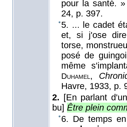
pour la santé. 
24
, p. 397.
5. ... le cadet 
et, si j'ose di
torse, monstrue
posé de guingois
même s'implant
,
Chroni
Duhamel
Havre
, 1933
, p. 
2.
[En parlant d'u
bu]
Être plein com
6. De temps en