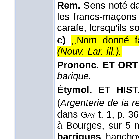
Rem.
Sens noté d
les francs-maçons
carafe, lorsqu'ils so
c)
,,Nom donné fa
(
Nouv. Lar. ill.
).
Prononc. ET ORTH
barique.
Étymol. ET HIST
(
Argenterie de la r
dans
t. 1, p. 3
Gay
à Bourges, sur 5 m
barriques
hanchoye