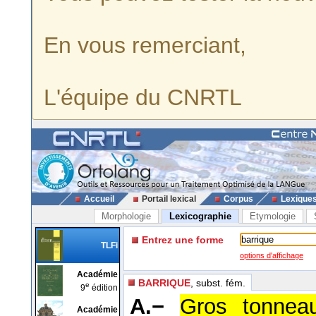
En vous remerciant,
L'équipe du CNRTL
Accueil
Portail lexical
Corpus
Lexique
Morphologie
Lexicographie
Etymologie
Entrez une forme
TLFi
options d'affichage
Académie
BARRIQUE
, subst. fém.
e
9
édition
A.−
Gros tonneau
Académie