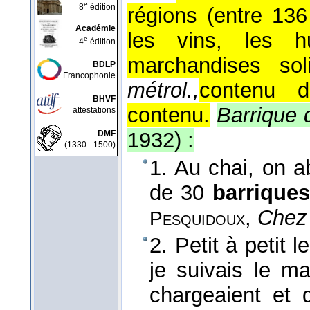
e
8
édition
régions (entre 136
Académie
les vins, les h
e
4
édition
marchandises sol
BDLP
Francophonie
métrol.,
contenu d
BHVF
contenu.
Barrique 
attestations
1932
) :
DMF
(1330 - 1500)
1. Au chai, on a
de 30
barriques
,
Chez
Pesquidoux
2. Petit à petit l
je suivais le m
chargeaient et