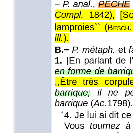
−
P. anal.,
PÊCHE
Compl.
1842
),
[So
lamproies`` (
Besch
ill.
).
B.−
P. métaph.
et
1.
[En parlant de l
en forme de barriq
,,Être très corpule
barrique;
il ne p
barrique
(
Ac.
1798
).
4. Je lui ai dit c
Vous
tournez 