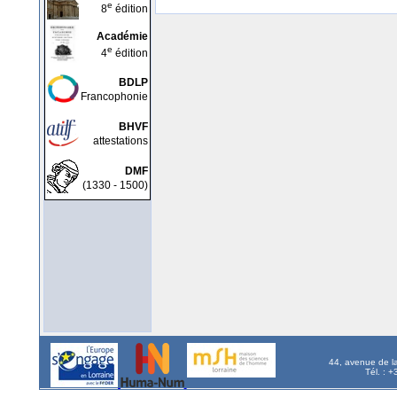
e
8
édition
Académie
e
4
édition
BDLP
Francophonie
BHVF
attestations
DMF
(1330 - 1500)
44, avenue de l
Tél. : 