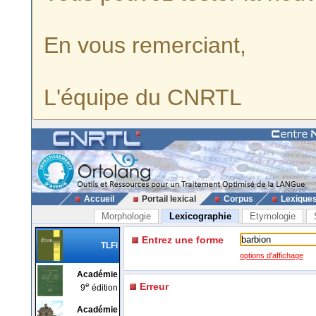
En vous remerciant,
L'équipe du CNRTL
Accueil
Portail lexical
Corpus
Lexique
Morphologie
Lexicographie
Etymologie
Entrez une forme
TLFi
options d'affichage
Académie
e
Erreur
9
édition
Académie