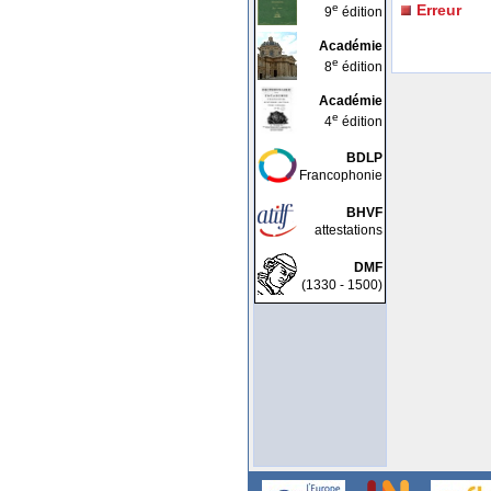
e
Erreur
9
édition
Académie
e
8
édition
Académie
e
4
édition
BDLP
Francophonie
BHVF
attestations
DMF
(1330 - 1500)