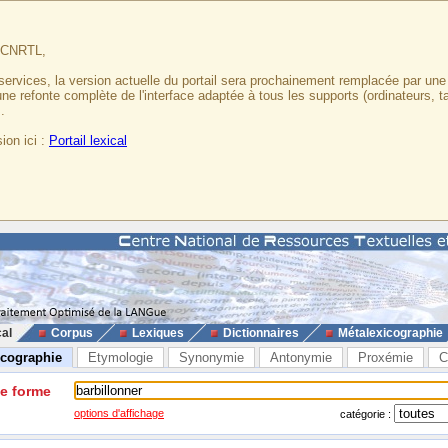
u CNRTL,
services, la version actuelle du portail sera prochainement remplacée par un
 une refonte complète de l'interface adaptée à tous les supports (ordinateurs, t
.
ion ici :
Portail lexical
cal
Corpus
Lexiques
Dictionnaires
Métalexicographie
icographie
Etymologie
Synonymie
Antonymie
Proxémie
C
ne forme
options d'affichage
catégorie :