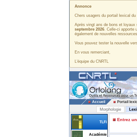
Annonce
Chers usagers du portail lexical d
Après vingt ans de bons et loyaux 
septembre 2026
. Celle-ci apporte
également de nouvelles ressources
Vous pouvez tester la nouvelle vers
En vous remerciant,
L'équipe du CNRTL
Accueil
Portail lexi
Morphologie
Lex
Entrez u
TLFi
Académie