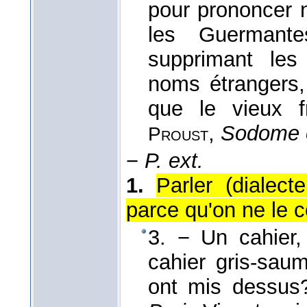
pour prononcer 
les Guermant
supprimant les
noms étrangers, 
que le vieux f
,
Sodome 
Proust
−
P. ext.
1.
Parler (dialect
parce qu'on ne le c
3. − Un cahier,
cahier gris-sau
ont mis dessu