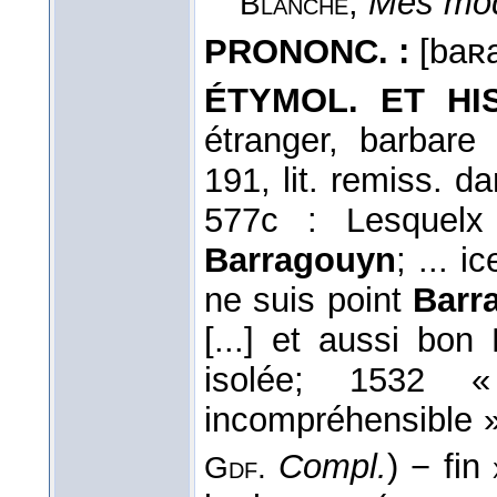
,
Mes mod
Blanche
PRONONC. :
[baʀa
ÉTYMOL. ET HIS
étranger, barbare
191, lit. remiss. d
577c : Lesquelx 
Barragouyn
; ... i
ne suis point
Barr
[...] et aussi bon
isolée; 1532 
incompréhensible »
Compl.
) − fin
Gdf.