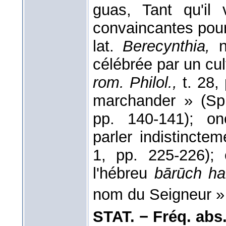
guas, Tant qu'il
convaincantes pour
lat.
Berecynthia,
n
célébrée par un cu
rom. Philol.,
t. 28,
marchander » (Sp
pp. 140-141); on
parler indistincte
1, pp. 225-226);
l'hébreu
bārūch h
nom du Seigneur »
STAT. − Fréq. abs. l