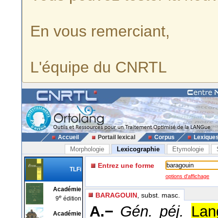
En vous remerciant,
L'équipe du CNRTL
Accueil
Portail lexical
Corpus
Lexique
Morphologie
Lexicographie
Etymologie
Entrez une forme
TLFi
options d'affichage
Académie
BARAGOUIN
, subst. masc.
e
9
édition
A.−
Gén. péj.
Lan
Académie