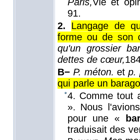
Paris,
Vie et opi
91.
2.
Langage de qua
forme ou de son 
qu'un grossier ba
dettes de cœur,
18
B−
P. méton.
et
p. 
qui parle un barag
4. Comme tout ar
». Nous l'avions
pour une «
ba
traduisait des v