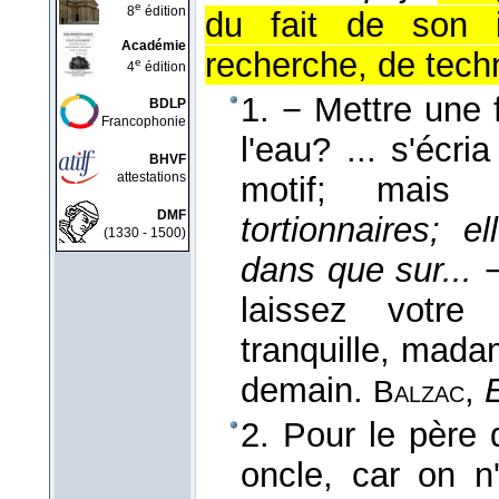
e
8
édition
du fait de son i
Académie
recherche, de techni
e
4
édition
1. − Mettre une f
BDLP
Francophonie
l'eau? ... s'écr
BHVF
attestations
motif; mais
DMF
tortionnaires; e
(1330 - 1500)
dans que sur...
−
laissez votr
tranquille, madam
demain.
,
Balzac
2. Pour le père 
oncle, car on n