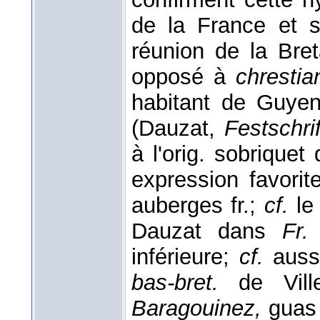
de la France et s
réunion de la Bre
opposé à
chrestia
habitant de Guyen
(Dauzat,
Festschri
à l'orig. sobriquet
expression favori
auberges fr.;
cf.
le
Dauzat dans
Fr.
inférieure;
cf.
aussi
bas-bret.
de Vill
Baragouinez,
guas 