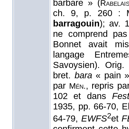
barbare » (
Rabelai
ch. 9, p. 260 : 
barragouin
); av. 
ne comprend pas
Bonnet avait m
langage Entreme
Savoysien). Orig.
bret.
bara
« pain 
par
, repris p
Mén.
102 et dans
Fest
1935, pp. 66-70, 
2
64-79,
EWFS
et
F
confirment cette h