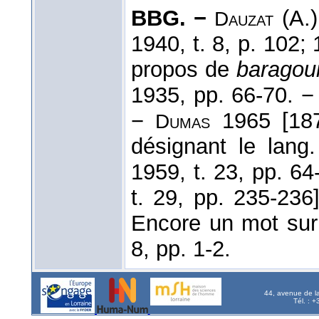
BBG. −
(A.)
Dauzat
1940, t. 8, p. 102;
propos de
baragoui
1935, pp. 66-70. 
−
1965 [18
Dumas
désignant le lang
1959, t. 23, pp. 64
t. 29, pp. 235-236
Encore un mot sur 
8, pp. 1-2.
44, avenue de l
Tél. : 