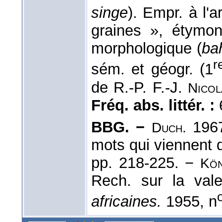
singe
). Empr. à l'ar
graines », étymon
morphologique (
ba
r
sém. et géogr. (1
de R.-P. F.-J.
Nicol
Fréq. abs. littér. :
BBG. −
1967
Duch.
mots qui viennent 
pp. 218-225. −
Kön
Rech. sur la va
africaines.
1955, n