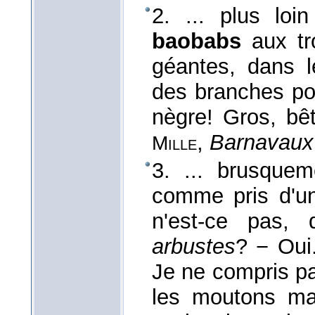
2. ... plus loi
baobabs
aux t
géantes, dans l
des branches po
nègre! Gros, bê
,
Barnavaux
Mille
3. ... brusquem
comme pris d'un
n'est-ce pas,
arbustes
? − Oui.
Je ne compris pas
les moutons m