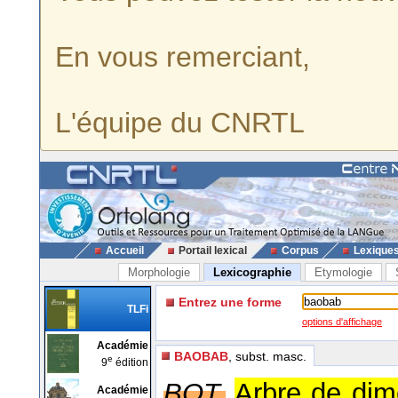
En vous remerciant,
L'équipe du CNRTL
Accueil
Portail lexical
Corpus
Lexique
Morphologie
Lexicographie
Etymologie
Entrez une forme
TLFi
options d'affichage
Académie
BAOBAB
, subst. masc.
e
9
édition
BOT.
Arbre de dim
Académie