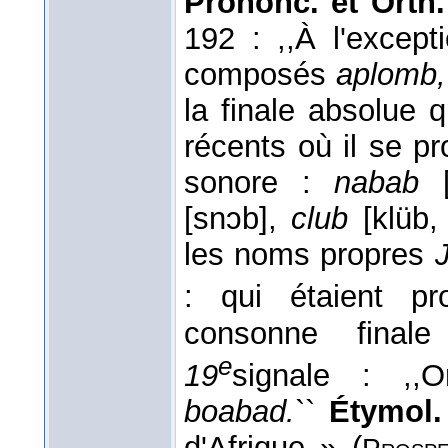
Prononc. et Orth.
192 : ,,À l'excep
composés
aplomb,
la finale absolue
récents où il se 
sonore :
nabab
[
[snɔb],
club
[klüb,
les noms propres
: qui étaient 
consonne final
e
19
signale : ,,
boabad.
``
Étymol. 
d'Afrique » (