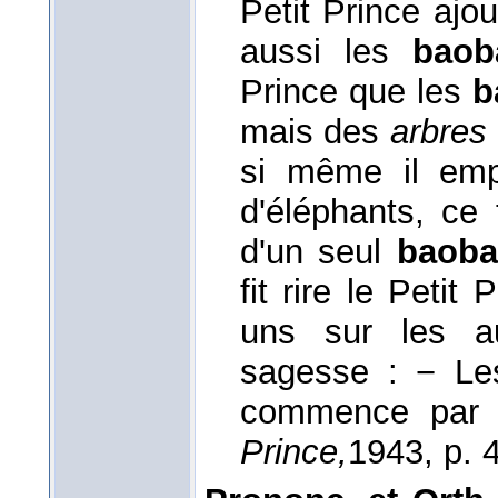
Petit Prince ajo
aussi les
baob
Prince que les
b
mais des
arbres
si même il empo
d'éléphants, ce
d'un seul
baob
fit rire le Petit 
uns sur les au
sagesse : − L
commence par ê
Prince,
1943
, p. 