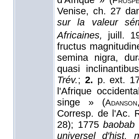
Prospe
Venise, ch. 27 da
sur la valeur s
Africaines,
juill. 
fructus magnitudine 
semina nigra, du
quasi inclinantib
Trév.
;
2.
p. ext. 
l'Afrique occidenta
singe » (
Adanson
Corresp. de l'Ac.
28); 1775
baobab
universel d'hist. n