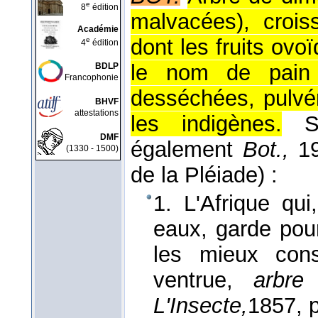
e
8
édition
malvacées), crois
Académie
dont les fruits ov
e
4
édition
le nom de pain 
BDLP
Francophonie
desséchées, pulvér
BHVF
attestations
les indigènes.
DMF
également
Bot.,
19
(1330 - 1500)
de la Pléiade) :
1. L'Afrique qu
eaux, garde pou
les mieux con
ventrue,
arbre
L'Insecte,
1857
, 