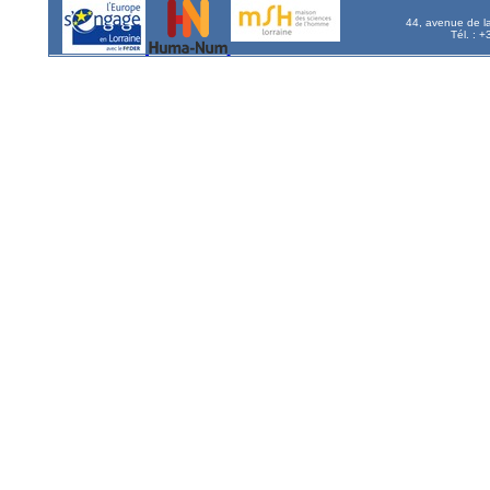
44, avenue de l
Tél. : 