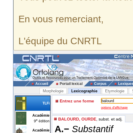
En vous remerciant,
L'équipe du CNRTL
Accueil
Portail lexical
Corpus
Lexique
Morphologie
Lexicographie
Etymologie
Entrez une forme
TLFi
options d'affichage
Académie
BALOURD, OURDE
, subst. et adj.
e
9
édition
A.−
Substantif
Académie