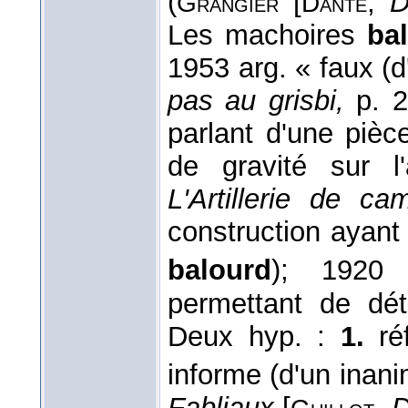
(
[
,
D
Grangier
Dante
Les machoires
ba
1953 arg. « faux (d
pas au grisbi,
p. 2
parlant d'une pièc
de gravité sur l
L'Artillerie de ca
construction ayant 
balourd
); 1920
permettant de déte
Deux hyp. :
1.
réf
informe (d'un inani
Fabliaux
[
,
D