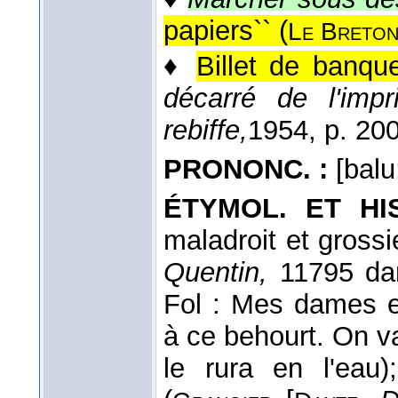
papiers`` (
Le Breto
♦
Billet de banqu
décarré de l'impr
rebiffe,
1954
, p. 200
PRONONC. :
[balu:
ÉTYMOL. ET HIS
maladroit et grossie
Quentin,
11795 d
Fol : Mes dames e
à ce behourt. On 
le rura en l'eau