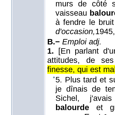
murs de côté s
vaisseau
balou
à fendre le brui
d'occasion,
1945
B.−
Emploi adj.
1.
[En parlant d'
attitudes, de ses
finesse, qui est mal
5. Plus tard et 
je dînais de t
Sichel, j'avai
balourde
et gr