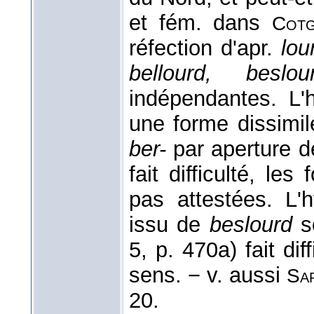
et fém. dans
Cot
réfection d'apr.
lou
bellourd, besl
indépendantes. L'
une forme dissimi
ber-
par aperture d
fait difficulté, les
pas attestées. L'
issu de
beslourd
so
5, p. 470a) fait dif
sens. − v. aussi
Sa
20.