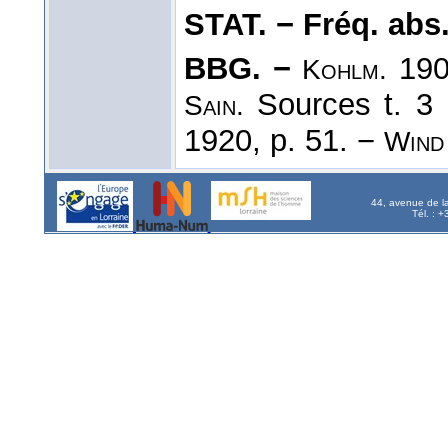
STAT. − Fréq. abs. l
BBG. −
190
Kohlm.
Sources t. 3 
Sain.
1920, p. 51. −
Wind
44, avenue de l
Tél. : 