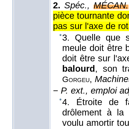
2.
Spéc.,
MÉCAN.
pièce tournante don
pas sur l'axe de rot
3. Quelle que s
meule doit être 
doit être sur l'a
balourd
, son tr
,
Machines
Gorgeu
−
P. ext., emploi ad
4. Étroite de 
drôlement à la 
voulu amortir tou