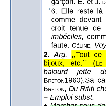
garçon.
E. et
J. 
6. Elle reste là
comme devant un
croit tenue de
imbéciles,
comme
faute.
,
Voy
Céline
2.
Arg.
,,Tout ce 
bijoux, etc.`` (
Le
balourd jette
1960
).
Sa car
Breton
,
Du Rififi c
Breton
−
Emploi subst.
♦
Marcher sous de