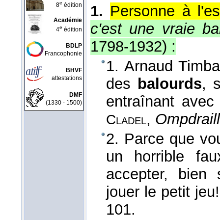
e
8
édition
1.
Personne à l'es
Académie
c'est une vraie b
e
4
édition
1798-1932
) :
BDLP
Francophonie
1. Arnaud Timbal
BHVF
attestations
des
balourds
, 
DMF
entraînant avec 
(1330 - 1500)
,
Ompdraill
Cladel
2. Parce que vou
un horrible f
accepter, bien 
jouer le petit jeu
101.