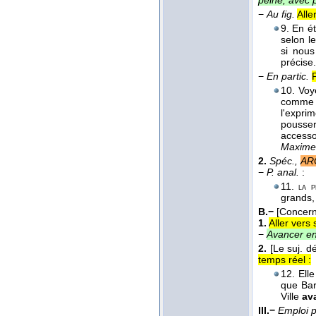
peine, avec p
−
Au fig.
Alle
9. En é
selon 
si nous
précise
−
En partic.
10. Voy
comme l
l'expri
pousse
accesso
Maximes
2.
Spéc.,
AR
−
P. anal.
:
11.
la p
grands, 
B.−
[Concern
1.
Aller vers 
−
Avancer en
2.
[Le suj. 
temps réel :
12. Ell
que Bar
Ville
av
III.−
Emploi 