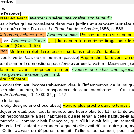
, verbe.
ans.
e l'espace]
usser en avant.
Avancer un siège, une chaise, son fauteuil
:
 des girafes qui se promènent dans mes jardins et
avancent
leur tête 
'air après dîner.
,
La Tentation de st Antoine,
1856
, p. 586.
Flaubert
X (dames, échecs,
etc.
).
Avancer un pion.
Pousser un pion sur une aut
,
vx.
Avancer le fil d'or.
,,[...] lui donner le quatrième tirage pour le 
ation`` (
1857
).
Chesn.
INT.
Mettre en relief, faire ressortir certains motifs d'un tableau.
avec le verbe
faire
ou en tournure passive]
Rapprocher, faire venir au d
oulut sonner le domestique pour
faire
avancer
la voiture.
,
Un
Maupassant
ettre en avant, proposer, affirmer.
Avancer une idée, une opinio
un argument; avancer que
+ ind.
dre indûment :
e coloration est incontestablement due à l'inflammation de la muq
certains auteurs, à la transparence de cette membrane, ...
Cadet d
s de l'enfance,
t. 1
, 1880-84
, p. 147.
e le temps]
 d'obj. désigne une chose abstr.]
Rendre plus proche dans le temps :
e déjeuner était, pour tout le monde, une heure plus tôt. Et ma tante ava
on hebdomadaire à ses habitudes, qu'elle tenait à cette habitude-là aut
routinée », comme disait Françoise, que s'il lui avait fallu, un same
le, cela l'eût autant « dérangée » que si elle avait dû, un autre jour,
a
. Cette
avance
du déjeuner donnait d'ailleurs au samedi, pour nous