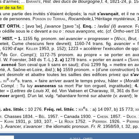
d'armes; ...
,
Hist. des ducs de Bourgogne,
t. 4
, 1821-24
, p. 15
Barante
r de sa fin :
 une partie des invités s'étaient éclipsés; la nuit
s'avançait
, et il ne
ne de personnes.
,
Rocambole,
L'Héritage mystérieux
, 
Ponson du Terrail
ET ORTH. :
[avɑ ̃se],
j'avance
[ʒavɑ ̃:s].
Enq. :
/avãs/
(il) avance.
Fa
 cédille sous le
c
devant
a
ou
o
:
nous avançons,
etc. (
cf. Ortho-vert
19
HIST. − 1.
1155 fig. pronom.
sei avancier
« progresser » (
,
Brut,
Wace
teit, Cume chescuns fere devreit); 1160-74 trans. fig.
avancier
« f
I, 6190 d'apr.
1953, p. 152); 1223 « accélérer l'exécution de qqc.
Keller
a
5
ds
Compl.
); 1172-75 pronom. au propre « se porter en ava
Gdf.
. W. Foerster, 348 ds T.-L.)
2. a)
1278 trans. « porter en avant » (
Sarr
i
avencé
Son ceval que li sans en saut); d'où 1299 fig. « mettre en ava
rté, A. Saône-et-Loire,
ibid.
);
b)
1559 pronom. « (d'une construction) fai
nt desmolir et abattre toutes les saillies des edifices privez qui
s'a
e
e
.
-
s. trans. « faire arriver avant le temps prévu, hâter » (
Moralit
xv
xvi
Compl.
: Tu luy
avanceras
sa mort Par ton orgueil, ingratitude);
4.
.
ter » (
Lettres de Louis XI,
éd. Von Vaësen et Charavay, III, 361 ds
Bar
ncer
argent). D'un lat. vulg. *
abantiare
formé sur
abante
(v.
avant
); l
e
 abs. littér. :
10 276.
Fréq. rel. littér. :
s. : a) 14 097, b) 15 773;
xix
xx
Chasses 1834. −
1957. − Canada 1930. −
1857. −
r.
Bél.
Chesn.
Duch.
. −
1931, p. 183, 107. −
1752. −
1926. −
Kuhn
Le Roux
Pierreh.
Pierre
.).
Avancer, s'avancer
: the idiomatic pronoun.
Fr. R.
1958/59, t. 32, pp
© 2012 - CNRTL