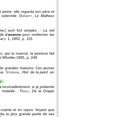
 peine; elle regarda son père et
 solennité.
,
Le Malheur
Duranty
e,] sont fort simples ... La nef
çade
s'avance
pour renfermer les
ue,
t. 1
, 1852
, p. 115.
où, par la nuance, la peinture fait
 Whistler,
1905
, p. 248.
ts de grandes maisons. Ces jeunes
ique.
,
Hist. de la peint. en
Stendhal
t
:
e
inconsidérément, si je prétends
a maladie...
,
De la Grippe
Péguy
crainte et en repos. Voyant que
dia la plus grande partie de ses