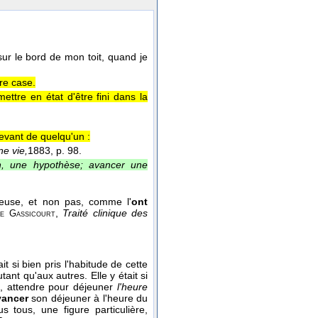
sur le bord de mon toit, quand je
re case.
mettre en état d'être fini dans la
evant de quelqu'un :
e vie,
1883
, p. 98.
n, une hypothèse; avancer une
ueuse, et non pas, comme l'
ont
,
Traité clinique des
e Gassicourt
it si bien pris l'habitude de cette
ant qu'aux autres. Elle y était si
di, attendre pour déjeuner
l'heure
vancer
son déjeuner à l'heure du
 tous, une figure particulière,