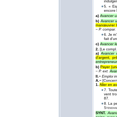
indulge
5. « Es
encore
a)
Avancer un
b)
Avancer u
manœuvrer le
−
P. compar.
6. Je m'
fait d'
c)
Avancer le
2.
[Le compl.
a)
Avancer d
d'argent, pr
entrepreneu
b)
Payer (un
−
P. ext.
Ava
II.−
Emploi in
A.−
[Concern
1.
Aller en av
7. Tout
vent tr
87.
8. La pe
Stendha
SYNT.
Avanc