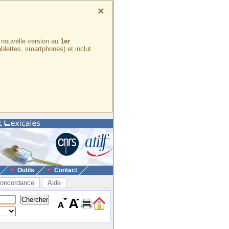
×
e nouvelle version au
1er
ablettes, smartphones) et inclut
Outils
Contact
oncordance
Aide