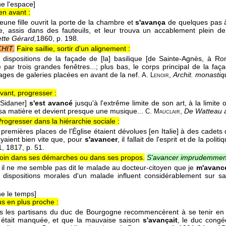
e l'espace]
en avant :
eune fille ouvrit la porte de la chambre et
s'avança
de quelques pas à
, assis dans des fauteuils, et leur trouva un accablement plein de
ette Gérard,
1860
, p. 198.
HIT.
Faire saillie, sortir d'un alignement :
 dispositions de la façade de [la] basilique [de Sainte-Agnès, à Rom
re par trois grandes fenêtres...; plus bas, le corps principal de la fa
ages de galeries placées en avant de la nef.
,
Archit. monastiq
A. Lenoir
avant, progresser :
 Sidaner]
s'est avancé
jusqu'à l'extrême limite de son art, à la limite 
 sa matière et devient presque une musique...
,
De Watteau à
C. Mauclair
Progresser dans la hiérarchie sociale :
 premières places de l'Église étaient dévolues [en Italie] à des cade
yaient bien vite que, pour
s'avancer
, il fallait de l'esprit et de la polit
1
, 1817
, p. 51.
p loin dans ses démarches ou dans ses propos.
S'avancer imprudemmen
.. il ne me semble pas dit le malade au docteur-citoyen que je
m'avanc
 dispositions morales d'un malade influent considérablement sur s
e le temps]
us en plus proche :
s les partisans du duc de Bourgogne recommencèrent à se tenir en 
re était manquée, et que la mauvaise saison
s'avançait
, le duc congé