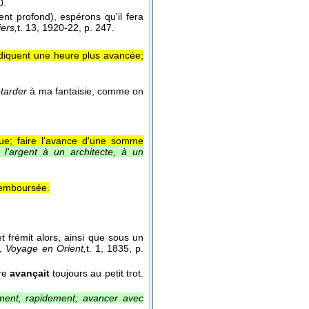
0.
nt profond), espérons qu'il fera
ers,
t. 13
, 1920-22
, p. 247.
ndiquent une heure plus avancée;
etarder
à ma fantaisie, comme on
ue; faire l'avance d'une somme
l'argent à un architecte, à un
 remboursée.
 frémit alors, ainsi que sous un
,
Voyage en Orient,
t. 1
, 1835
, p.
ure
avançait
toujours au petit trot.
ent, rapidement; avancer avec