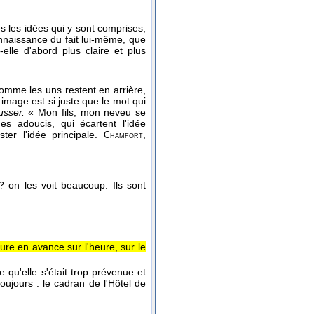
s les idées qui y sont comprises,
naissance du fait lui-même, que
elle d'abord plus claire et plus
comme les uns restent en arrière,
image est si juste que le mot qui
usser.
« Mon fils, mon neveu se
s adoucis, qui écartent l'idée
ter l'idée principale.
,
Chamfort
? on les voit beaucoup. Ils sont
eure en avance sur l'heure, sur le
 qu'elle s'était trop prévenue et
oujours : le cadran de l'Hôtel de