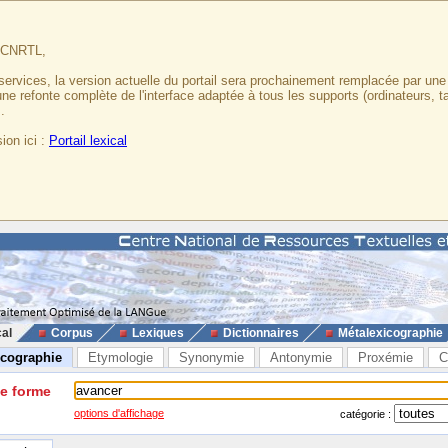
u CNRTL,
services, la version actuelle du portail sera prochainement remplacée par un
 une refonte complète de l'interface adaptée à tous les supports (ordinateurs, t
.
ion ici :
Portail lexical
cal
Corpus
Lexiques
Dictionnaires
Métalexicographie
icographie
Etymologie
Synonymie
Antonymie
Proxémie
C
ne forme
options d'affichage
catégorie :