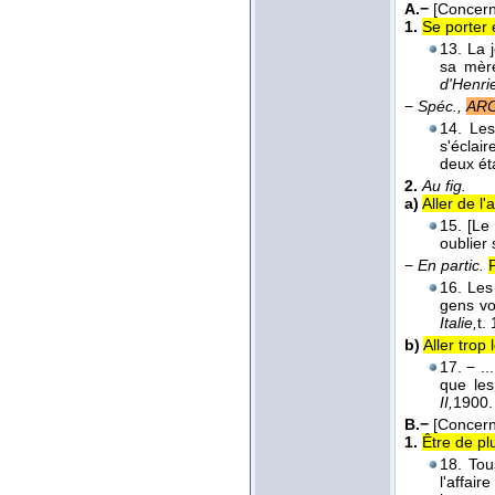
A.−
[Concern
1.
Se porter 
13. La j
sa mère
d'Henri
−
Spéc.,
ARC
14. Les
s'éclai
deux ét
2.
Au fig.
a)
Aller de l'
15. [Le
oublier
−
En partic.
16. Les
gens vo
Italie,
t. 
b)
Aller tro
17. − .
que les
II,
1900
.
B.−
[Concern
1.
Être de pl
18. Tou
l'affai