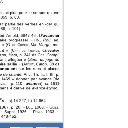
7.
 restait plus pour le souper qu'une
1859
, p. 63.
it partie des verbes en
-cer
qui
66, p. 101).
éd. Arnold, 6847-48 : D'
avancier
aire progresser » (
,
Rou,
éd.
Id.
 » (
,
Mir. Vierge,
ms.
G. de Coincy
nt » (
,
Chevalier
Chr. de Troyes
,
Ham,
p. 341 ds
Compl.
azin
Gdf.
nt, alléguer » (
Sent. du juge de
re saillie » (
,
Caton,
38 ds
Amyot
vançoient
sur les rues et places
é de charité,
Anc. Th. fr., t. III, p.
1469 « donner par avance (de
, p. 110 :
avancer
),
cf.
1611
tzsch
e sens 4 dérive de
avance
étymol.
e
s. : a) 14 227, b) 14 664.
1967, p. 20. −
1968. −
Dul.
Guilb.
Suppl. 1926. −
1963. −
h.
Remig.
. 448-452.