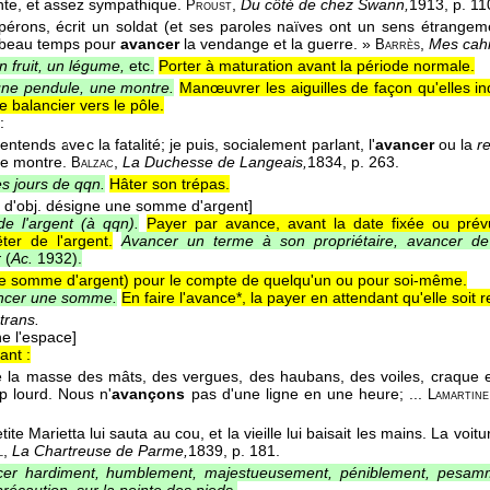
nte, et assez sympathique.
,
Du côté de chez Swann,
1913
, p. 11
Proust
pérons, écrit un soldat (et ses paroles naïves ont un sens étrangeme
 beau temps pour
avancer
la vendange et la guerre. »
,
Mes cahi
Barrès
 fruit, un légume,
etc.
Porter à maturation avant la période normale.
ne pendule, une montre.
Manœuvrer les aiguilles de façon qu'elles i
 balancier vers le pôle.
:
entends avec la fatalité; je puis, socialement parlant, l'
avancer
ou la
r
une montre.
,
La Duchesse de Langeais,
1834
, p. 263.
Balzac
s jours de qqn.
Hâter son trépas.
 d'obj. désigne une somme d'argent]
e l'argent (à qqn).
Payer par avance, avant la date fixée ou prév
êter de l'argent.
Avancer un terme à son propriétaire, avancer de 
r
(
Ac.
1932
).
e somme d'argent) pour le compte de quelqu'un ou pour soi-même.
ncer une somme.
En faire l'avance*, la payer en attendant qu'elle soit
trans.
e l'espace]
ant :
e la masse des mâts, des vergues, des haubans, des voiles, craque et
op lourd. Nous n'
avançons
pas d'une ligne en une heure; ...
Lamartine
tite Marietta lui sauta au cou, et la vieille lui baisait les mains. La voit
,
La Chartreuse de Parme,
1839
, p. 181.
l
er hardiment, humblement, majestueusement, péniblement, pesamm