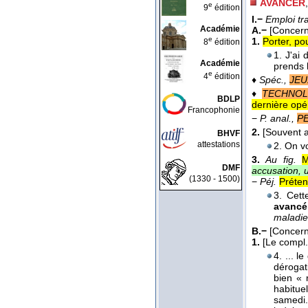
AVANCER
e
9
édition
I.−
Emploi tr
Académie
A.−
[Concern
e
1.
Porter, po
8
édition
1. J'ai
Académie
prends l
e
4
édition
♦
Spéc.,
JEU
♦
TECHNOL.
BDLP
dernière opér
Francophonie
−
P. anal.,
PE
2.
[Souvent 
BHVF
attestations
2. On v
3.
Au fig.
M
DMF
accusation, 
(1330 - 1500)
−
Péj.
Préten
3. Cett
avancé
maladie
B.−
[Concern
1.
[Le compl.
4. ... l
dérogati
bien « 
habituel
samedi