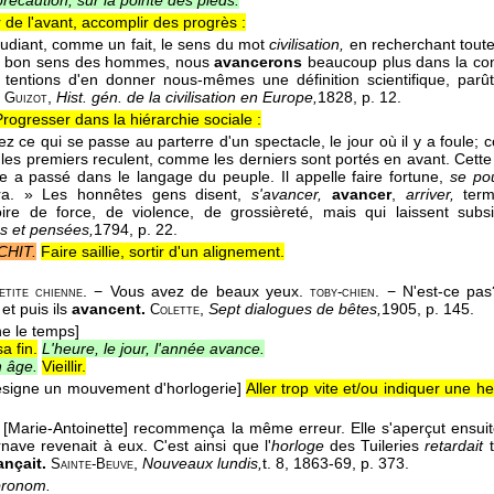
récaution, sur la pointe des pieds.
r de l'avant, accomplir des progrès :
tudiant, comme un fait, le sens du mot
civilisation,
en recherchant toute
le bon sens des hommes, nous
avancerons
beaucoup plus dans la con
 tentions d'en donner nous-mêmes une définition scientifique, parût-
.
,
Hist. gén. de la civilisation en Europe,
1828
, p. 12.
Guizot
Progresser dans la hiérarchie sociale :
ez ce qui se passe au parterre d'un spectacle, le jour où il y a foule; 
es premiers reculent, comme les derniers sont portés en avant. Cette 
me a passé dans le langage du peuple. Il appelle faire fortune,
se po
ra. » Les honnêtes gens disent,
s'avancer,
avancer
,
arriver,
terme
ire de force, de violence, de grossièreté, mais qui laissent subsis
 et pensées,
1794
, p. 22.
CHIT.
Faire saillie, sortir d'un alignement.
. − Vous avez de beaux yeux.
. − N'est-ce pas
etite chienne
toby-chien
et puis ils
avancent.
,
Sept dialogues de bêtes,
1905
, p. 145.
Colette
e le temps]
sa fin.
L'heure, le jour, l'année avance.
 âge.
Vieillir.
désigne un mouvement d'horlogerie]
Aller trop vite et/ou indiquer une h
e [Marie-Antoinette] recommença la même erreur. Elle s'aperçut ensuite
nave revenait à eux. C'est ainsi que l'
horloge
des Tuileries
retardait
t
ançait.
,
Nouveaux lundis,
t. 8
, 1863-69
, p. 373.
Sainte-Beuve
pronom.