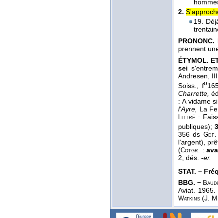
hommes 
2.
S'approche
19. Déjà
trentai
PRONONC. 
prennent une
ÉTYMOL. ET 
sei
s'entreme
Andresen, II
o
Soiss., f
16
Charrette,
éd
: A vidame s
l'Ayre,
La Fe
: Faisa
Littré
publiques);
3
356 ds
Gdf
l'argent), prê
(
:
ava
Cotgr.
2, dés.
-er.
STAT. − Fréq.
BBG. −
Baud
Aviat. 1965
(J. M
Watkins