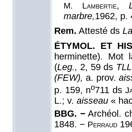
,
M. Lambertie
marbre,
1962
, p.
Rem.
Attesté ds
La
ÉTYMOL. ET HIS
herminette). Mot
(
Leg.,
2, 59 ds
TLL
(FEW),
a. prov.
ais
o
p. 159, n
711 ds
J
L.; v.
aisseau
« hac
BBG. −
Archéol. c
1848. −
19
Perraud