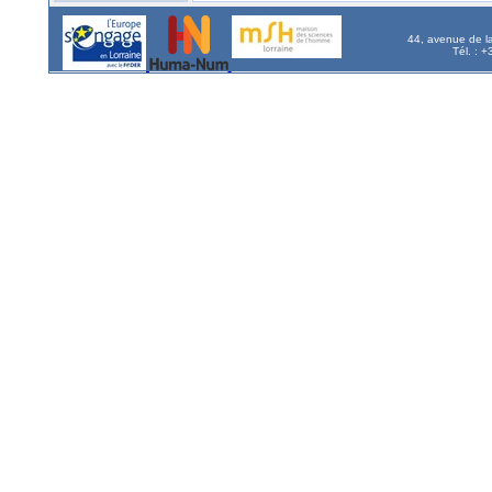
44, avenue de l
Tél. : 