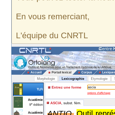
En vous remerciant,
L'équipe du CNRTL
Accueil
Portail lexical
Corpus
Lexique
Morphologie
Lexicographie
Etymologie
Entrez une forme
TLFi
options d'affichage
Académie
ASCIA
, subst. fém.
e
9
édition
ANTIQ.
Outil repr
Académie