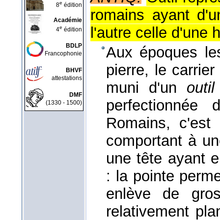
e
8
édition
romains ayant d'u
Académie
l'autre celle d'une 
e
4
édition
BDLP
Aux époques les 
Francophonie
pierre, le carrie
BHVF
attestations
muni d'un
outil
DMF
perfectionnée d
(1330 - 1500)
Romains, c'est l
comportant à une
une tête ayant 
: la pointe perm
enlève de gros
relativement pla