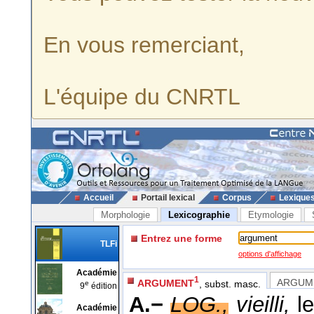
En vous remerciant,
L'équipe du CNRTL
Accueil
Portail lexical
Corpus
Lexique
Morphologie
Lexicographie
Etymologie
Entrez une forme
TLFi
options d'affichage
Académie
1
ARGUM
ARGUMENT
, subst. masc.
e
9
édition
A.−
LOG.,
vieilli,
le
Académie