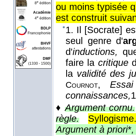
e
8
édition
ou moins typisée q
Académie
est construit suivan
e
4
édition
1. Il [Socrate] e
BDLP
Francophonie
seul genre d'
ar
BHVF
attestations
d'
inductions,
que
DMF
faire la
critique
d
(1330 - 1500)
la
validité des 
,
Essa
Cournot
connaissances,
1
♦
Argument cornu.
règle.
Syllogisme
Argument à priori
*
,