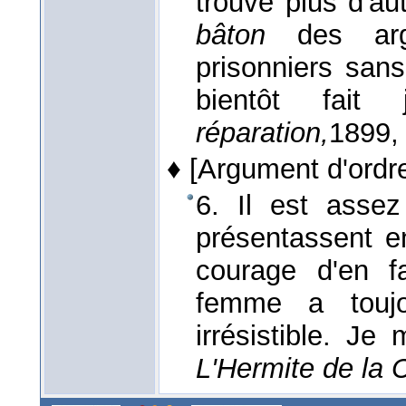
trouve plus d'au
bâton
des argo
prisonniers sans
bientôt fait 
réparation,
1899
,
♦
[Argument d'ordre 
6. Il est asse
présentassent en
courage d'en f
femme a toujo
irrésistible. J
L'Hermite de la 