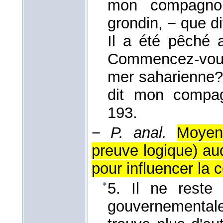
mon compagnon
grondin, − que d
Il a été pêché a
Commencez-vous
mer saharienne?
dit mon comp
193.
−
P. anal.
Moyen
preuve logique) au
pour influencer la 
5. Il ne reste
gouvernemental