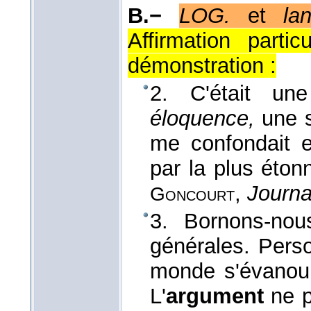
B.−
LOG.
et
la
Affirmation parti
démonstration :
2. C'était u
éloquence,
une s
me confondait e
par la plus éto
,
Journa
Goncourt
3. Bornons-nou
générales. Pers
monde s'évanoui
L'
argument
ne p