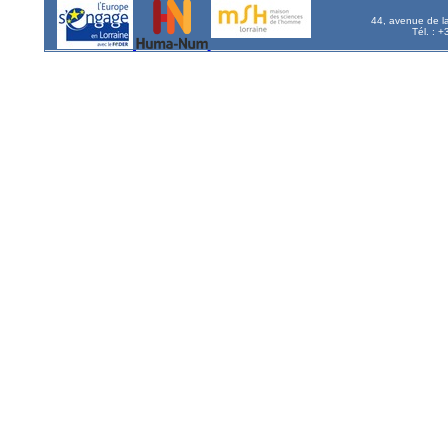
44, avenue de l
Tél. : 