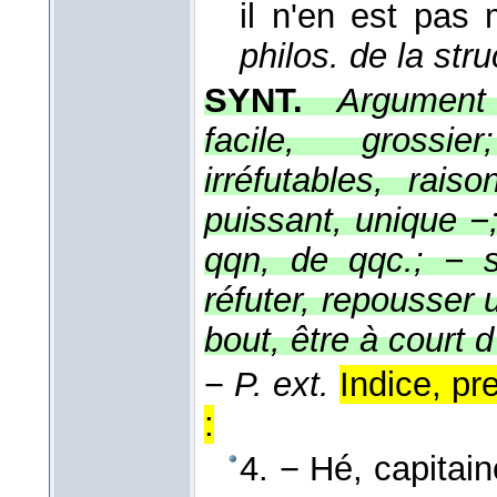
il n'en est pas
philos. de la stru
SYNT.
Argument 
facile, grossie
irréfutables, rais
puissant, unique −
qqn, de qqc.; − s
réfuter, repousser 
bout, être à court 
−
P. ext.
Indice, pr
:
4. − Hé, capitai