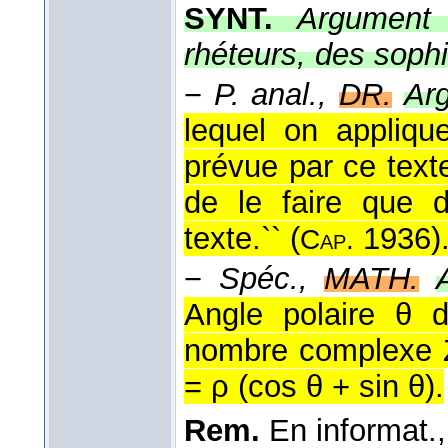
SYNT.
Argument 
rhéteurs, des sophi
−
P. anal.,
DR.
Arg
lequel on appliq
prévue par ce texte
de le faire que 
texte.`` (
1936
)
Cap.
−
Spéc.,
MATH.
Angle polaire θ d
nombre complexe Z
= ρ (cos θ + sin θ).
Rem.
En informat.,