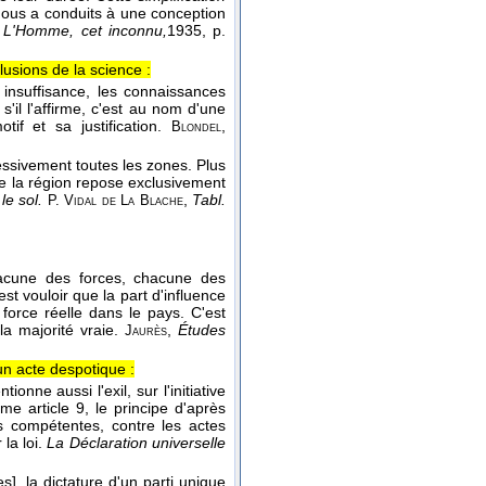
nous a conduits à une conception
,
L'Homme, cet inconnu,
1935
, p.
usions de la science :
 insuffisance, les connaissances
s'il l'affirme, c'est au nom d'une
if et sa justification.
,
Blondel
cessivement toutes les zones. Plus
 de la région repose exclusivement
le sol.
,
Tabl.
P. Vidal de La Blache
hacune des forces, chacune des
 vouloir que la part d'influence
force réelle dans le pays. C'est
la majorité vraie.
,
Études
Jaurès
 un acte despotique :
tionne aussi l'exil, sur l'initiative
e article 9, le principe d'après
es compétentes, contre les actes
 la loi.
La Déclaration universelle
s], la dictature d'un parti unique