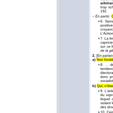
arbitrai
trop sc
192.
−
En partic.
6. Sans
positive
croya
L'Action
7. La l
caprici
sur ce 
de la g
2.
[En parlan
a)
Non fondé 
8. ... 
tendanc
élector
donc pr
socialis
b)
Qui, n'éta
9. L'art
du repr
lequel 
violant 
des dro
10. Cepe