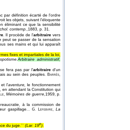
 par définition écarté de l'ordre
oit les objets, suivant l'éloquente
n éliminant ce que la sensibilité
chol. contemp.,
1883
, p. 31.
re
. Il procède de l'
arbitraire
vers
 ne peut se passer de la sensation
ous ses mains et qui lui apparaît
mes fixes et impartiales de la loi,
spotisme.
Arbitraire administratif,
e fera pas par l'
arbitraire
d'un
ais au sein des peuples.
,
Barrès
et l'
aventure,
le fonctionnement
 en attendant la Constitution qui
,
Mémoires de guerre,
1959
, p.
le
ureaucratie, à la commission de
leur gaspillage...
,
La
G. Lefebvre
e
ence du juge.``
(
Lar. 19
).