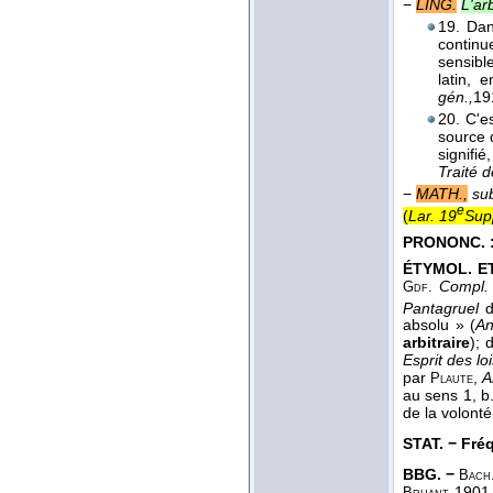
−
LING.
L'ar
19. Dan
continue
sensibl
latin, 
gén.,
19
20. C'e
source 
signifi
Traité d
−
MATH.,
su
e
(
Lar. 19
Sup
PRONONC. 
ÉTYMOL. ET 
Compl.
Gdf.
Pantagruel
absolu » (
An
arbitraire
); 
Esprit des loi
par
,
A
Plaute
au sens 1, b.
de la volont
STAT. − Fréq.
BBG. −
Bach
1901
Bruant