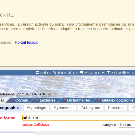
u CNRTL,
services, la version actuelle du portail sera prochainement remplacée par un
 une refonte complète de l'interface adaptée à tous les supports (ordinateurs, t
.
ion ici :
Portail lexical
cal
Corpus
Lexiques
Dictionnaires
Métalexicographie
icographie
Etymologie
Synonymie
Antonymie
Proxémie
C
ne forme
options d'affichage
catégorie :