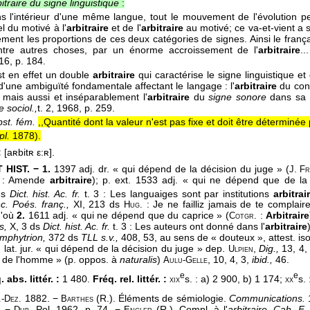
bitraire du signe linguistique
:
s l'intérieur d'une même langue, tout le mouvement de l'évolution 
l du motivé à l'
arbitraire
et de l'
arbitraire
au motivé; ce va-et-vient a 
ement les proportions de ces deux catégories de signes. Ainsi le frança
entre autres choses, par un énorme accroissement de l'
arbitraire
..
16
, p. 184.
st en effet un double
arbitraire
qui caractérise le signe linguistique et 
d'une ambiguïté fondamentale affectant le langage : l'
arbitraire
du conc
é, mais aussi et inséparablement l'
arbitraire
du
signe sonore
dans sa r
e sociol.,
t. 2
, 1968
, p. 259.
bst. fém.
,,Quantité dont la valeur n'est pas fixe et doit être déterminé
pl.
1878
).
:
[aʀbitʀ ε:ʀ].
HIST. − 1.
1397 adj. dr. « qui dépend de la décision du juge » (
J. Fr
: Amende
arbitraire
); p. ext. 1533 adj. « qui ne dépend que de la
ds
Dict. hist. Ac. fr.
t. 3 : Les languaiges sont par institutions
arbitrai
c. Poés. franç.,
XI, 213 ds
: Je ne failliz jamais de te complai
Hug.
d'où
2.
1611 adj. « qui ne dépend que du caprice » (
:
Arbitraire
Cotgr.
s,
X, 3 ds
Dict. hist. Ac. fr.
t. 3 : Les auteurs ont donné dans l'
arbitraire
mphytrion,
372 ds
TLL s.v.,
408, 53, au sens de « douteux », attest. is
 lat. jur. « qui dépend de la décision du juge » dep.
,
Dig.,
13, 4,
Ulpien
é de l'homme » (p. oppos. à
naturalis
)
, 10, 4, 3,
ibid.,
46.
Aulu-Gelle
e
e
 abs. littér. :
1 480.
Fréq. rel. littér. :
s. : a) 2 900, b) 1 174;
s.
xix
xx
1882. −
(R.). Éléments de sémiologie.
Communications.
.-Dez.
Barthes
. −
Pol. 1962, p. 74. −
(R.). Compl. à l'
arbitraire. Cah. F.
Dub.
Engler