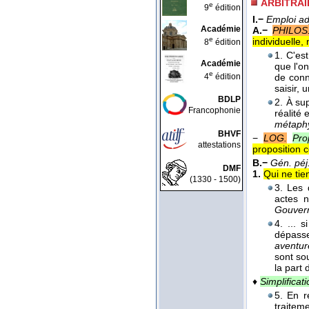
ARBITRAI
e
9
édition
I.−
Emploi ad
Académie
A.−
PHILOS.
e
individuelle,
8
édition
1. C'es
Académie
que l'on
e
4
édition
de conn
saisir, 
BDLP
2. À sup
Francophonie
réalité
métaph
BHVF
−
LOG.
Pro
attestations
proposition c
B.−
Gén. péj
DMF
1.
Qui ne tie
(1330 - 1500)
3. Les 
actes 
Gouvern
4. ... 
dépasse
aventur
sont so
la part
♦
Simplificati
5. En r
traitem