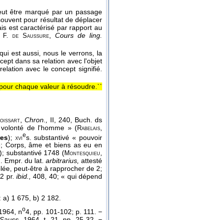
peut être marqué par un passage
souvent pour résultat de déplacer
is est caractérisé par rapport au
.
,
Cours de ling.
F. de Saussure
qui est aussi, nous le verrons, la
ept dans sa relation avec l'objet
elation avec le concept signifié.
e pour chaque valeur à résoudre.``
,
Chron.,
II, 240, Buch. ds
oissart
 volonté de l'homme » (
,
Rabelais
e
res
);
s. substantivé « pouvoir
xvi
re; Corps, âme et biens as eu en
); substantivé 1748 (
,
Montesquieu
). Empr. du lat.
arbitrarius,
attesté
olée, peut-être à rapprocher de 2;
 2 pr.
ibid.,
408, 40; « qui dépend
 : a) 1 675, b) 2 182.
o
1964, n
4, pp. 101-102; p. 111. −
 Sauss.
1964, t. 21, pp. 25-32. −