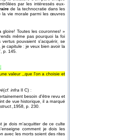
ontrôlées par les intéressés eux-
raire
de la technocratie dans les
e la vie morale parmi les œuvres
a gloire! Toutes les couronnes! »
prends même pas pourquoi la foi
 vertus pouvaient s'acquérir, se
je capitule : je veux bien avoir la
7
, p. 145.
.
une valeur ,,que l'on a choisie et
vé
(
cf. infra
II C) :
rtainement besoin d'être revu et
int de vue historique, il a marqué
struct.,
1958
, p. 230.
 je dois m'acquitter de ce culte
 m'enseigne comment je dois les
n avec les morts soient des rites