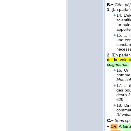
B.−
Gén. péj
1.
[En parlant
14. L'é
scientif
formule
apporte 
15. ...
une cer
constan
nécessa
2.
[En parlan
de la volon
seigneurial
:
16. On 
homme, 
Mes cah
17. ... 
des pou
devra ê
620.
18. Dir
commerc
Révoluti
C.−
Sens spé
−
DR.
Arbitra