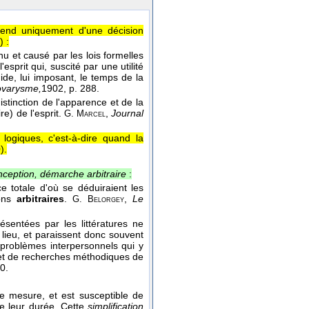
pend uniquement d'une décision
) :
u et causé par les lois formelles
'esprit qui, suscité par une utilité
ide, lui imposant, le temps de la
ovarysme,
1902
, p. 288.
istinction de l'apparence et de la
re) de l'esprit.
,
Journal
G. Marcel
s logiques, c'est-à-dire quand la
0
).
onception, démarche arbitraire
:
e totale d'où se déduiraient les
ions
arbitraires
.
,
Le
G. Belorgey
ésentées par les littératures ne
lieu, et paraissent donc souvent
problèmes interpersonnels qui y
bjet de recherches méthodiques de
40.
 se mesure, et est susceptible de
de leur durée. Cette
simplification