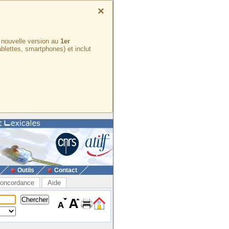
×
e nouvelle version au
1er
ablettes, smartphones) et inclut
Outils
Contact
oncordance
Aide