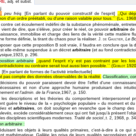
RE
, adj. et subst.
j.
,
peu fréq.
[En parlant du pouvoir constructif de l'esprit]
,,Qui dé
 non d'un ordre préétabli, ou d'une raison valable pour tous.`` (
1968
Lal.
t contre cet écoulement indéfini de la substance phénoménale, entreten
 vient de dire, que s'élève, pour créer le réel, ce pouvoir
arbitraire
de l
aissance, immobilise et charge des liens de la vérité cette matière flu
une forme définie, la tirant du chaos pour la réaliser.
,
Le B
J. de Gaultier
poser que cette proposition B soit vraie, il faudra en conclure que la d
 est elle-même suspendue à un décret
arbitraire
(et au fond contradictoi
ysique,
1923
, p. 296.
position arbitraire
,,quand l'esprit n'y est pas contraint par les loi
ontradictoire ou contraire serait tout aussi bien possible.`` (
192
Goblot
.
[En parlant de formes de l'activité intellectuelle]
nt pas compte des données observables de la réalité.
Classification, c
décisions du pouvoir paraissent devoir être l'effet d'une connaissanc
nécessaires et non d'une approche humaine produisant des intuit
ement et l'admin. de la France,
1967
, p. 150.
si les descriptions et les théories du comportement interpersonnel pr
nt guère le niveau de la « psychologie populaire » du moment et du 
ées
et
arbitraires
, on doit souligner en revanche que le champ des 
ulevés, excède considérablement ceux qui ont fait jusqu'à présent l'o
 des disciplines scientifiques modernes.
Traité de sociol.,
t. 2
, 1968
, p. 3
on arbitraire
:
éduisant les objets à leurs qualités primaires, c'est-à-dire à ce qui
ent mathématique, Galilée les priva de leurs qualités secondaires et 