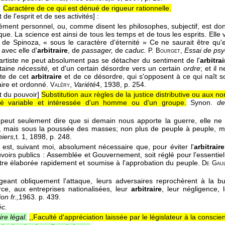
.
Caractère de ce qui est dénué de rigueur rationnelle.
 de l'esprit et de ses activités]
:
lément personnel, ou, comme disent les philosophes, subjectif, est donc
ique. La science est ainsi de tous les temps et de tous les esprits. Elle v
 de Spinoza, « sous le caractère d'éternité » Ce ne saurait être qu'e
avec elle d'
arbitraire
, de
passager,
de
caduc.
,
Essai de psy
P. Bourget
 l'artiste ne peut absolument pas se détacher du sentiment de l'
arbitrai
taine
nécessité,
et d'un certain désordre vers un certain
ordre
; et il
te de cet
arbitraire
et de ce désordre, qui s'opposent à ce qui naît s
ire et ordonné.
,
Variété
4
, 1938
, p. 254.
Valéry
t du pouvoir]
Substitution aux règles de la justice distributive ou aux nor
té variable et intéressée d'un homme ou d'un groupe.
Synon.
de
peut seulement dire que si demain nous apporte la guerre, elle ne s
mais sous la poussée des masses; non plus de peuple à peuple, m
iers,
t. 1
, 1898
, p. 248.
il est, suivant moi, absolument nécessaire que, pour éviter l'
arbitraire
voirs publics : Assemblée et Gouvernement, soit réglé pour l'essentiel,
tre élaborée rapidement et soumise à l'approbation du peuple.
De Gaul
igeant obliquement l'attaque, leurs adversaires reprochèrent à la b
e, aux entreprises nationalisées, leur
arbitraire
, leur négligence, 
on fr.,
1963
. p. 439.
c.
ire légal.
,,Faculté d'appréciation laissée par le législateur à la consci