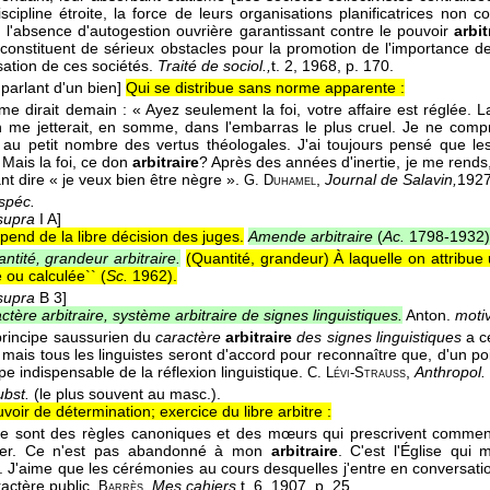
iscipline étroite, la force de leurs organisations planificatrices non c
l'absence d'autogestion ouvrière garantissant contre le pouvoir
arbit
 constituent de sérieux obstacles pour la promotion de l'importance d
isation de ces sociétés.
Traité de sociol.,
t. 2
, 1968
, p. 170.
 parlant d'un bien]
Qui se distribue sans norme apparente :
me dirait demain : « Ayez seulement la foi, votre affaire est réglée. L
n me jetterait, en somme, dans l'embarras le plus cruel. Je ne com
au petit nombre des vertus théologales. J'ai toujours pensé que les
. Mais la foi, ce don
arbitraire
? Après des années d'inertie, je me rends, 
ant dire « je veux bien être nègre ».
,
Journal de Salavin,
192
G. Duhamel
spéc.
supra
I A]
pend de la libre décision des juges.
Amende arbitraire
(
Ac.
1798-1932
)
ntité, grandeur arbitraire.
(Quantité, grandeur) À laquelle on attribue 
ou calculée`` (
Sc.
1962
).
supra
B 3]
ctère arbitraire, système arbitraire de signes linguistiques.
Anton.
moti
principe saussurien du
caractère
arbitraire
des signes linguistiques
a ce
 mais tous les linguistes seront d'accord pour reconnaître que, d'un po
e indispensable de la réflexion linguistique.
,
Anthropol. 
C. Lévi-Strauss
ubst.
(le plus souvent au masc.).
voir de détermination; exercice du libre arbitre :
 ce sont des règles canoniques et des mœurs qui prescrivent comment
ulier. Ce n'est pas abandonné à mon
arbitraire
. C'est l'Église qui
. J'aime que les cérémonies au cours desquelles j'entre en conversatio
ractère public.
,
Mes cahiers,
t. 6
, 1907
, p. 25.
Barrès