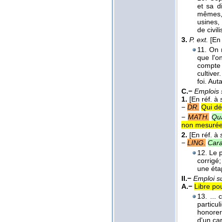
et sa d
mêmes, 
usines,
de civil
3.
P. ext.
[En
11. On 
que l'o
compte 
cultiver
foi. Aut
C.−
Emplois 
1.
[En réf. à
−
DR.
Qui dé
−
MATH.
Qua
non mesurée 
2.
[En réf. à
−
LING.
Cara
12. Le 
corrigé;
une étap
II.−
Emploi s
A.−
Libre pou
13. ...
partic
honorer
d'un ca