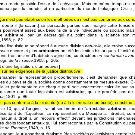
re
a rendu possible l'essor de la physique. Mais en même temps elle 
hématique du monde, et en particulier du monde biologique.
Carrel
Qui n'est pas établi selon les méthodes ou n'est pas conforme aux concl
 doute il [le savant] se persuade parfois que, malgré cette foncière
s pourvoient assez aux besoins de la vie individuelle ou sociale; mais 
nce
arbitraire
, par un décret qui n'a point dans la science son mot
,
1893
, p. 82.
imite linguistique ne répond à aucune division
naturelle
; elle croise suc
euses
encore et plus
arbitraires
ont été les limites historiques. L'unité
fond très ancien d'habitudes agricoles, contractées
en conformité avec 
éogr. de la France,
1908
, p. 205.
t d'une législation, d'un pouvoir]
sur les exigences de la justice distributive :
demander la représentation proportionnelle, c'est demander que c
es du pays et de la société donne constamment sa mesure exacte. C'est
ale et parlementaire de chaque parti soit exactement calculée sur sa 
oclamer que toute législation est
arbitraire
, qui ne procède pas de 
tes,
1901
, p. 96.
nt pas conforme à la loi écrite (ou à la loi morale non écrite), constitue
icle 10, qui, à l'origine, traitait seulement de l'arrestation
arbitraire
, men
ésentant de l'Équateur. Le représentant du Mexique a introduit, comm
chacun a droit à un recours effectif devant les juridictions national
les droits fondamentaux qui lui sont reconnus par la Constitution ou par
its de l'homme,
1949
, p. 16.
ndant, leur absorbant étatisme [des sociétés collectivistes centralisée