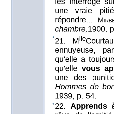
les interroge su
une vraie piti
répondre...
Mirb
chambre,
1900
, 
lle
21. M
Courtau
ennuyeuse, par
qu'elle a toujou
qu'elle
vous a
une des puniti
Hommes de bonn
1939
, p. 54.
22.
Apprends 