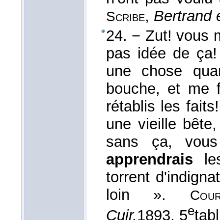
,
Bertrand 
Scribe
24. − Zut! vous 
pas idée de ça! 
une chose qua
bouche, et me f
rétablis les fait
une vieille bête
sans ça, vous
apprendrais
les
torrent d'indigna
loin ».
Cour
e
Cuir,
1893
, 5
tabl