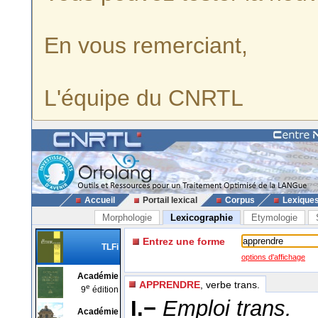
En vous remerciant,
L'équipe du CNRTL
Accueil
Portail lexical
Corpus
Lexique
Morphologie
Lexicographie
Etymologie
Entrez une forme
TLFi
options d'affichage
Académie
APPRENDRE
, verbe trans.
e
9
édition
I.−
Emploi trans.
Académie