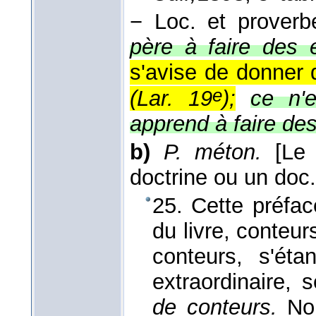
−
Loc. et proverb
père à faire des e
s'avise de donner 
e
(
Lar. 19
);
ce n'
apprend à faire de
b)
P. méton.
[Le
doctrine ou un doc.
25. Cette préfa
du livre, conteur
conteurs, s'ét
extraordinaire, 
de conteurs.
Nou