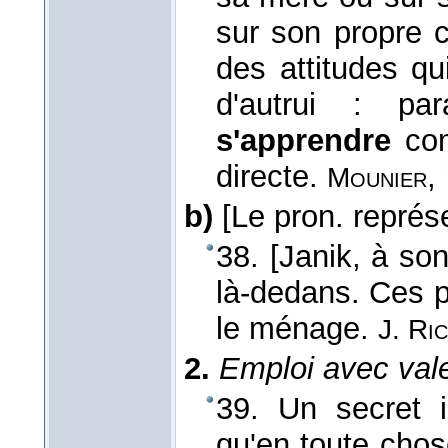
sur son propre c
des attitudes q
d'autrui : p
s'apprendre
com
directe.
,
Mounier
b)
[Le pron. représe
38. [Janik, à so
là-dedans. Ces pla
le ménage.
J. Ri
2.
Emploi avec val
39. Un secret in
qu'en toute chose