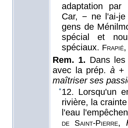
adaptation par 
Car, − ne l'ai-j
gens de Ménilmo
spécial et no
spéciaux.
Frapié
Rem. 1.
Dans les
avec la prép.
à
+ 
maîtriser ses pass
12. Lorsqu'un e
rivière, la craint
l'eau l'empêchen
,
de Saint-Pierre