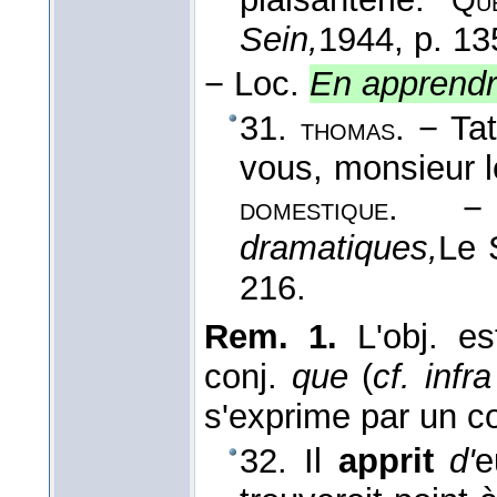
Qu
Sein,
1944
, p. 13
−
Loc.
En apprendr
31.
. − Ta
thomas
vous, monsieur 
. 
domestique
dramatiques,
Le S
216.
Rem. 1.
L'obj. es
conj.
que
(
cf. infra
s'exprime par un c
32. Il
apprit
d'
e