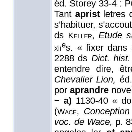
éd. Storey 33-4 : P
Tant
aprist
letres 
s'habituer, s'accout
ds
,
Etude s
Keller
e
s. « fixer dans
xii
2288 ds
Dict. hist.
entendre dire, êt
Chevalier Lion,
éd.
por
aprandre
novel
− a)
1130-40 « don
(
,
Conception
Wace
voc. de Wace,
p. 8