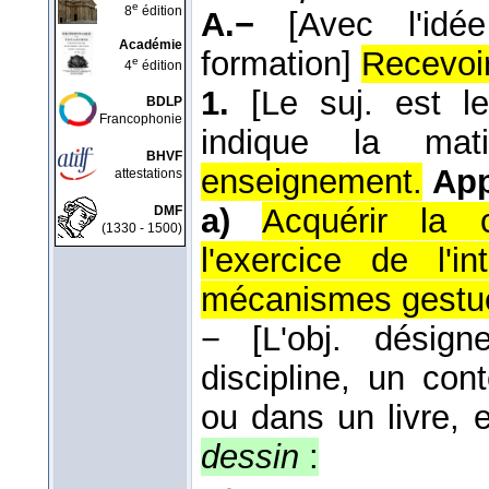
e
8
édition
A.−
[Avec l'id
Académie
formation]
Recevoi
e
4
édition
1.
[Le suj. est le
BDLP
Francophonie
indique la mati
BHVF
enseignement.
App
attestations
a)
Acquérir la 
DMF
(1330 - 1500)
l'exercice de l'i
mécanismes gestuel
−
[L'obj. désig
discipline, un co
ou dans un livre, e
dessin
: