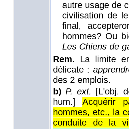
autre usage de c
civilisation de 
final, accepter
hommes? Ou bien
Les Chiens de g
Rem.
La limite e
délicate :
apprendre
des 2 emplois.
b)
P. ext.
[L'obj. 
hum.]
Acquérir p
hommes, etc., la c
conduite de la vi