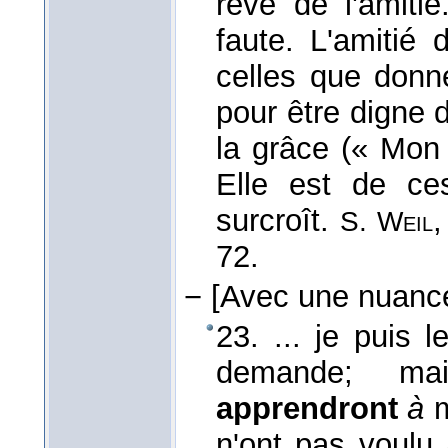
rêve de l'amitié
faute. L'amitié 
celles que donne 
pour être digne d
la grâce (« Mon 
Elle est de ce
surcroît.
S. Weil
72.
−
[Avec une nuanc
23. ... je puis l
demande; m
apprendront
à
m
n'ont pas voulu 