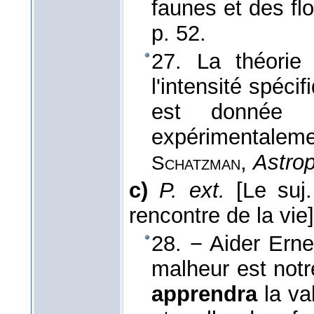
faunes et des fl
p. 52.
27. La théori
l'intensité spéc
est donnée p
expérimentalem
,
Astro
Schatzman
c)
P. ext.
[Le suj
rencontre de la vie]
28. − Aider Erne
malheur est notr
apprendra
la va