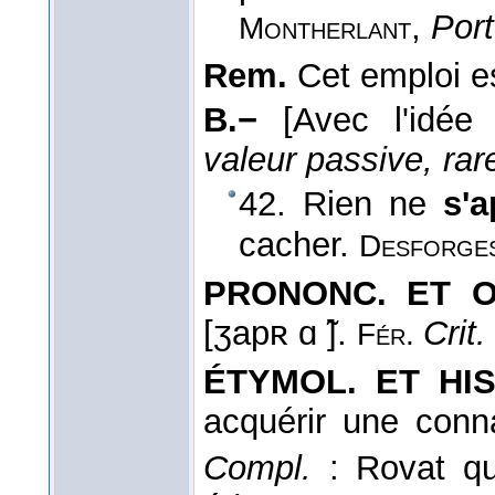
,
Port
Montherlant
Rem.
Cet emploi es
B.−
[Avec l'idée
valeur passive, rar
42. Rien ne
s'
cacher.
Desforge
PRONONC. ET O
[ʒapʀ ɑ ̃].
Crit.
Fér.
ÉTYMOL. ET HIST
acquérir une conn
Compl.
: Rovat qu