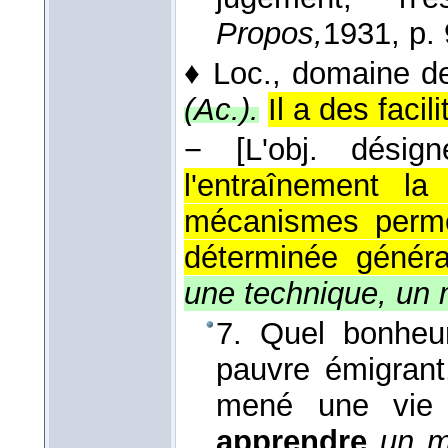
Propos,
1931
, p.
♦
Loc.,
domaine d
(
Ac.
).
Il a des facil
−
[L'obj. désig
l'entraînement l
mécanismes permet
déterminée généra
une technique, un m
7. Quel bonheur
pauvre émigrant
mené une vie i
apprendre
un m