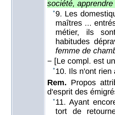
société, apprendre
9. Les domesti
maîtres ... entré
métier, ils so
habitudes dépr
femme de chamb
−
[Le compl. est un
10. Ils n'ont rien
Rem.
Propos attrib
d'esprit des émigré
11. Ayant enco
tort de retourn