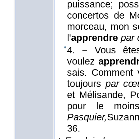
puissance; poss
concertos de Mo
morceau, mon seu
l'
apprendre
par
4. − Vous ête
voulez
apprend
sais. Comment 
toujours
par cœ
et Mélisande, Po
pour le moi
Pasquier,
Suzann
36.