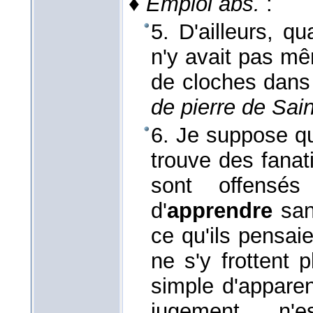
♦
Emploi abs.
:
5. D'ailleurs, qu
n'y avait pas mê
de cloches dans
de pierre de Sain
6. Je suppose qu
trouve des fanati
sont offensés
d'
apprendre
sa
ce qu'ils pensaie
ne s'y frottent 
simple d'apparenc
jugement, n