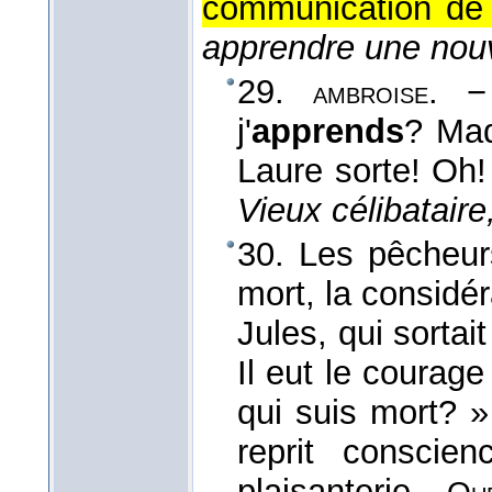
communication de
apprendre une nou
29.
. −
ambroise
j'
apprends
? Mad
Laure sorte! Oh!
Vieux célibataire
30. Les pêcheurs
mort, la consid
Jules, qui sortait
Il eut le courage
qui suis mort? »
reprit conscie
plaisanterie.