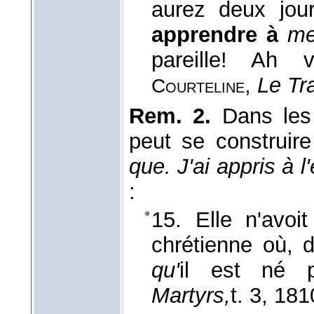
aurez deux jou
apprendre à
me
pareille! Ah 
,
Le Tr
Courteline
Rem. 2.
Dans les
peut se construir
que. J'ai appris à 
:
15. Elle n'avoi
chrétienne où, 
qu'
il est né p
Martyrs,
t. 3
, 181