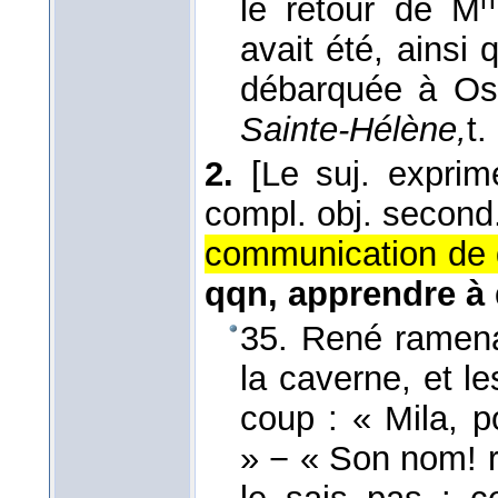
le retour de M
avait été, ainsi
débarquée à O
Sainte-Hélène,
t.
2.
[Le suj. exprim
compl. obj. second.
communication de 
qqn, apprendre à 
35. René ramenan
la caverne, et le
coup : « Mila, p
» − « Son nom! r