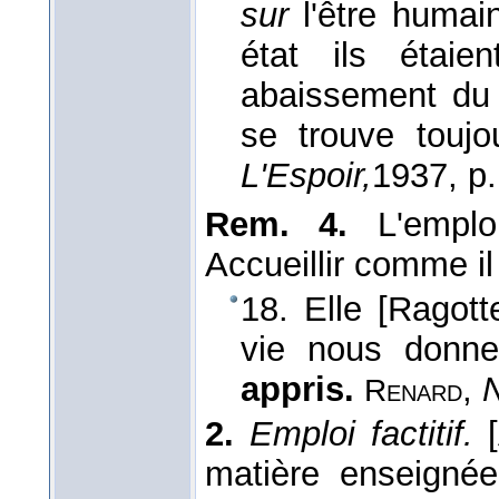
sur
l'être huma
état ils étai
abaissement du 
se trouve toujo
L'Espoir,
1937
, p
Rem. 4.
L'emplo
Accueillir comme il
18. Elle [Ragott
vie nous donn
appris.
,
N
Renard
2.
Emploi factitif.
matière enseignée