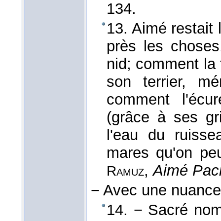
134.
13. Aimé restait l
près les chose
nid; comment la t
son terrier, m
comment l'écur
(grâce à ses gr
l'eau du ruisse
mares qu'on peut
,
Aimé Pach
Ramuz
−
Avec une nuance
14. − Sacré nom 