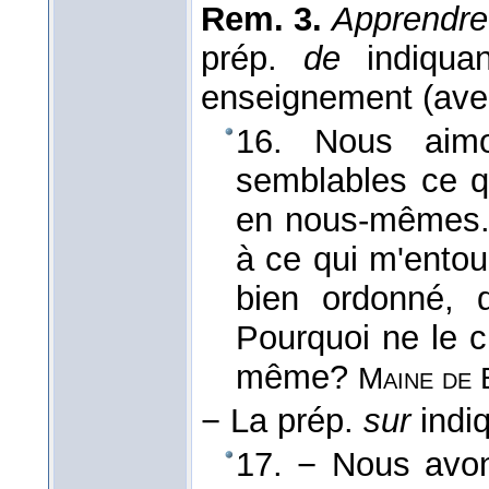
Rem. 3.
Apprendre
prép.
de
indiqua
enseignement (avec
16. Nous ai
semblables ce 
en nous-mêmes. 
à ce qui m'entour
bien ordonné, 
Pourquoi ne le 
même?
Maine de 
−
La prép.
sur
indiq
17. − Nous avo