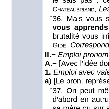
le sais pas : c
,
Le
Chateaubriand
36. Mais vous s
vous apprends
brutalité vous ir
,
Correspon
Gide
II.−
Emploi pronom
A.−
[Avec l'idée d
1.
Emploi avec valeu
a)
[Le pron. représe
37. On peut mê
d'abord en autrui;
sa mère ou sur s