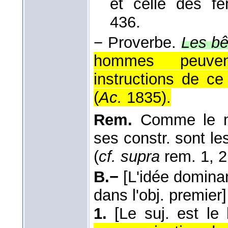
et celle des 
436.
−
Proverbe.
Les bê
hommes peuvent
instructions de ce
(
Ac.
1835
).
Rem.
Comme le mon
ses constr. sont l
(
cf. supra
rem. 1, 2,
B.−
[L'idée dominan
dans l'obj. premier]
1.
[Le suj. est le 