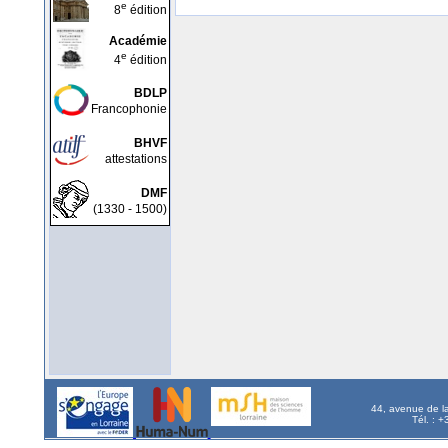
e
8
édition
Académie
e
4
édition
BDLP
Francophonie
BHVF
attestations
DMF
(1330 - 1500)
44, avenue de l
Tél. : 