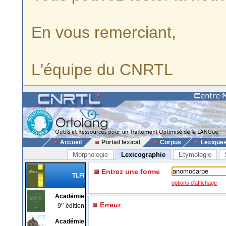
En vous remerciant,
L'équipe du CNRTL
Accueil
Portail lexical
Corpus
Lexique
Morphologie
Lexicographie
Etymologie
Entrez une forme
TLFi
options d'affichage
Académie
e
Erreur
9
édition
Académie